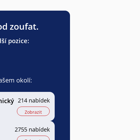
od zoufat.
ší pozice:
vašem okolí:
nický
214 nabídek
Zobrazit
2755 nabídek