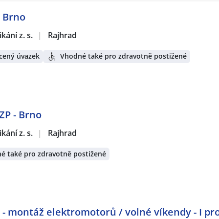
- Brno
ání z. s.
|
Rajhrad
cený úvazek
Vhodné také pro zdravotně postižené
OZP - Brno
ání z. s.
|
Rajhrad
é také pro zdravotně postižené
 montáž elektromotorů / volné víkendy - I pr