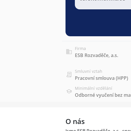
Firma
ESB Rozvaděče, a.s.
Smluvní vztah
Pracovní smlouva (HPP)
Minimální vzdělání
Odborné vyučení bez mat
O nás