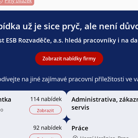
Plný úvazek
ídka už je sice pryč, ale není dův
t ESB Rozvaděče, a.s. hledá pracovníky i na dal
Zobrazit nabídky firmy
ívejte na jiné zajímavé pracovní příležitosti ve 
ntka
114 nabídek
Administrativa, zákaz
servis
no
Zobrazit
92 nabídek
Práce