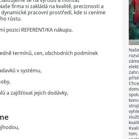
ecializujeme se na výrobu a montáž
še firma si zakládá na kvalitě, preciznosti a
a dynamické pracovní prostředí, kde si ceníme
ho růstu.
ní pozici REFERENT/KA nákupu.
Naše
hledně termínů, cen, obchodních podmínek
rozv
záme
elek
žadavků v systému,
zahra
přís
soby,
Chce
domá
lů a zajišťovat jejich dodávky,
spol
konc
stroj
vyhl
áme
služ
kvali
výhodou,
Kval
tom,