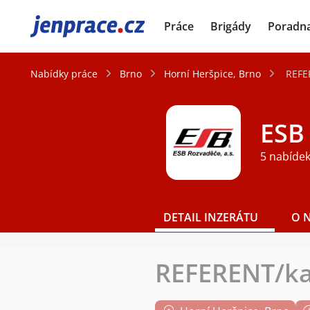
JenPráce.cz
Práce
Brigády
Poradn
Nabídky práce
Brno
Horní Heršpice, Brno
REFE
ESB 
5 nabídek
DETAIL INZERÁTU
O 
REFERENT/k