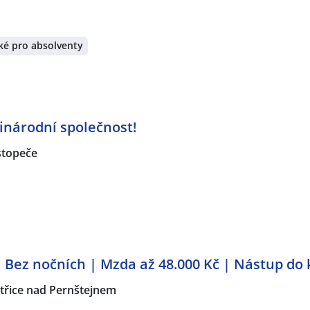
ké pro absolventy
inárodní společnost!
topeče
| Bez nočních | Mzda až 48.000 Kč | Nástup d
třice nad Pernštejnem