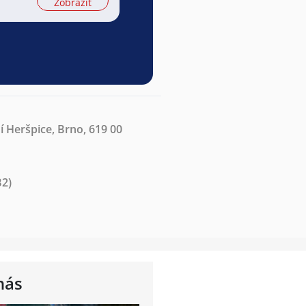
Zobrazit
í Heršpice, Brno, 619 00
B2)
nás