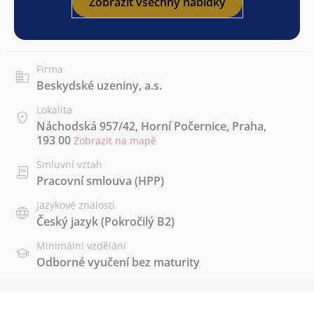
Zobrazit všechny nabídky
Firma
Beskydské uzeniny, a.s.
Lokalita
Náchodská 957/42, Horní Počernice, Praha,
193 00
Zobrazit na mapě
Smluvní vztah
Pracovní smlouva (HPP)
Jazykové znalosti
Český jazyk
(Pokročilý B2)
Minimální vzdělání
Odborné vyučení bez maturity