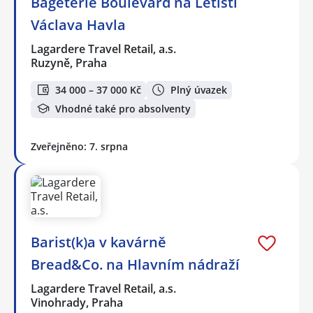
Bageterie Boulevard na Letišti
Václava Havla
Lagardere Travel Retail, a.s.
Ruzyně, Praha
34 000 – 37 000 Kč
Plný úvazek
Vhodné také pro absolventy
Zveřejněno: 7. srpna
Barist(k)a v kavárně
Bread&Co. na Hlavním nádraží
Lagardere Travel Retail, a.s.
Vinohrady, Praha