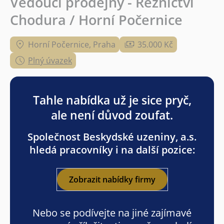
Vedoucí prodejny - Řeznictví
Chodura / Horní Počernice
Horní Počernice, Praha
35.000 Kč
Plný úvazek
Tahle nabídka už je sice pryč,
ale není důvod zoufat.
Společnost Beskydské uzeniny, a.s.
hledá pracovníky i na další pozice:
Zobrazit nabídky firmy
Nebo se podívejte na jiné zajímavé