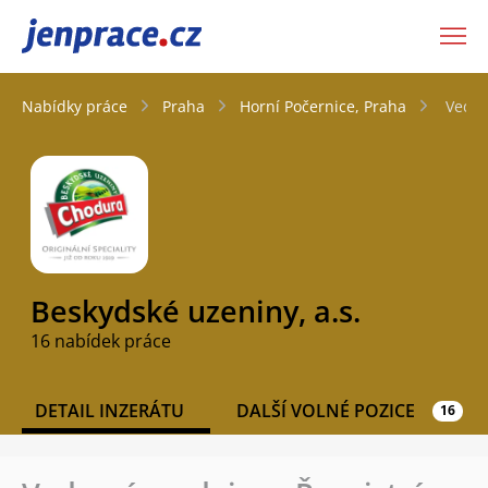
JenPráce.cz
Nabídky práce
Praha
Horní Počernice, Praha
Vedou
Beskydské uzeniny, a.s.
16 nabídek práce
DETAIL INZERÁTU
DALŠÍ VOLNÉ POZICE
16