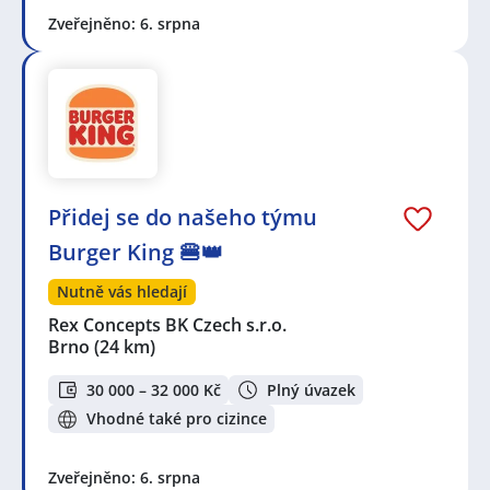
Zveřejněno: 6. srpna
Přidej se do našeho týmu
Burger King 🍔👑
Nutně vás hledají
Rex Concepts BK Czech s.r.o.
Brno
(24 km)
30 000 – 32 000 Kč
Plný úvazek
Vhodné také pro cizince
Zveřejněno: 6. srpna