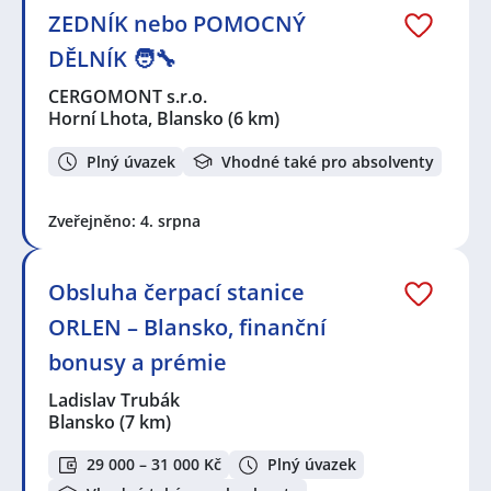
ZEDNÍK nebo POMOCNÝ
DĚLNÍK 🧑‍🔧
CERGOMONT s.r.o.
Horní Lhota, Blansko
(6 km)
Plný úvazek
Vhodné také pro absolventy
Zveřejněno: 4. srpna
Obsluha čerpací stanice
ORLEN – Blansko, finanční
bonusy a prémie
Ladislav Trubák
Blansko
(7 km)
29 000 – 31 000 Kč
Plný úvazek