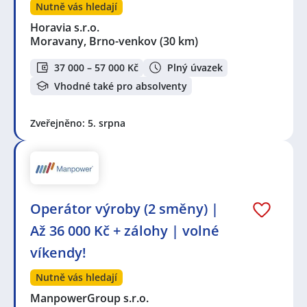
Nutně vás hledají
Horavia s.r.o.
Moravany, Brno-venkov
(30 km)
37 000 – 57 000 Kč
Plný úvazek
Vhodné také pro absolventy
Zveřejněno: 5. srpna
Operátor výroby (2 směny) |
Až 36 000 Kč + zálohy | volné
víkendy!
Nutně vás hledají
ManpowerGroup s.r.o.