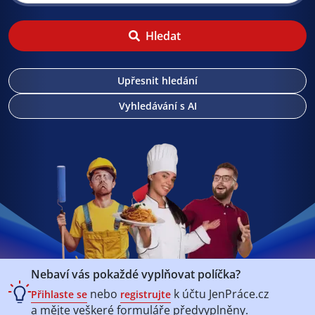
Hledat
Upřesnit hledání
Vyhledávání s AI
Nebaví vás pokaždé vyplňovat políčka?
nebo
k účtu
JenPráce.cz
Přihlaste se
registrujte
a mějte veškeré
formuláře předvyplněny.