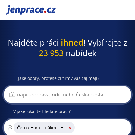
JenPráce.cz
Najděte práci
ihned
! Vybírejte z
23 953
nabídek
Jaké obory, profese či firmy vás zajímají?
V jaké lokalitě hledáte práci?
×
Černá Hora