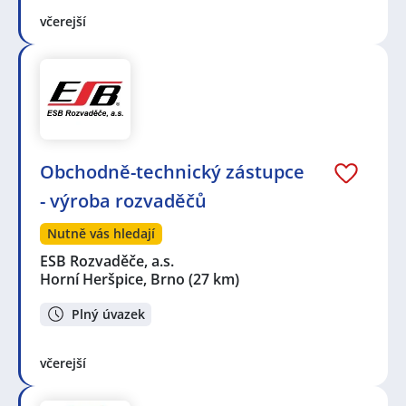
včerejší
Obchodně-technický zástupce
- výroba rozvaděčů
Nutně vás hledají
ESB Rozvaděče, a.s.
Horní Heršpice, Brno
(27 km)
Plný úvazek
včerejší