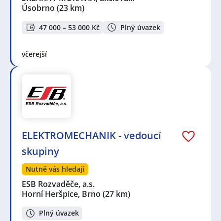
Úsobrno
(23 km)
47 000 – 53 000 Kč
Plný úvazek
včerejší
ELEKTROMECHANIK - vedoucí
skupiny
Nutně vás hledají
ESB Rozvaděče, a.s.
Horní Heršpice, Brno
(27 km)
Plný úvazek