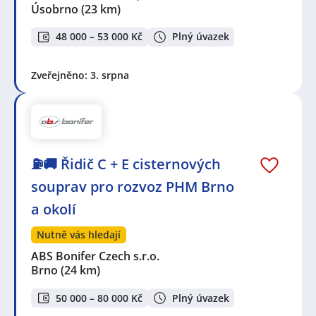
Úsobrno
(23 km)
48 000 – 53 000 Kč
Plný úvazek
Zveřejněno: 3. srpna
⛽🚚 Řidič C + E cisternových
souprav pro rozvoz PHM Brno
a okolí
Nutně vás hledají
ABS Bonifer Czech s.r.o.
Brno
(24 km)
50 000 – 80 000 Kč
Plný úvazek