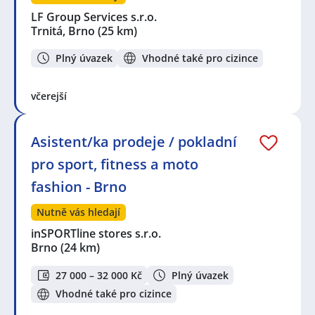
LF Group Services s.r.o.
Trnitá, Brno
(25 km)
Plný úvazek
Vhodné také pro cizince
včerejší
Asistent/ka prodeje / pokladní
pro sport, fitness a moto
fashion - Brno
Nutně vás hledají
inSPORTline stores s.r.o.
Brno
(24 km)
27 000 – 32 000 Kč
Plný úvazek
Vhodné také pro cizince