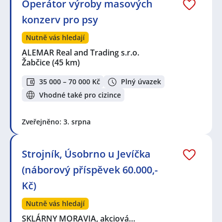
Operátor výroby masových
konzerv pro psy
Nutně vás hledají
ALEMAR Real and Trading s.r.o.
Žabčice
(45 km)
35 000 – 70 000 Kč
Plný úvazek
Vhodné také pro cizince
Zveřejněno: 3. srpna
Strojník, Úsobrno u Jevíčka
(náborový příspěvek 60.000,-
Kč)
Nutně vás hledají
SKLÁRNY MORAVIA, akciová…