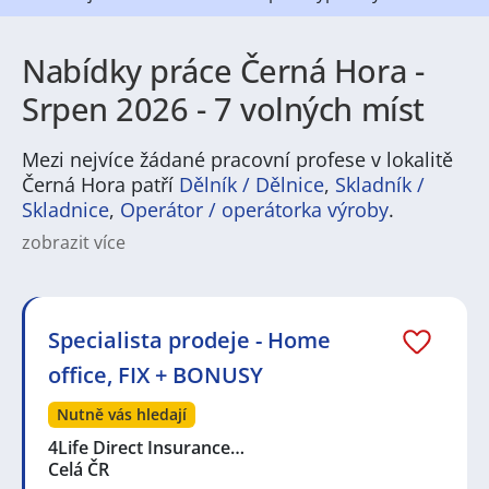
Nabídky práce Černá Hora -
Srpen 2026 - 7 volných míst
Mezi nejvíce žádané pracovní profese v lokalitě
Černá Hora patří
Dělník / Dělnice
,
Skladník /
Skladnice
,
Operátor / operátorka výroby
.
zobrazit více
Pokud hledáte práci v Černé Hoře, najdete tu pestrou
nabídku pracovních příležitostí napříč různými obory.
Město a jeho okolí zaměstnávají lidi v zemědělství,
potravinářské výrobě a lehkém průmyslu, zároveň
Specialista prodeje - Home
rostou služby, obchody, gastronomie, doprava a
office, FIX + BONUSY
stavebnictví. Běžné jsou pozice od manuálních profesí
jako operátoři nebo řidiči přes technické a servisní
Nutně vás hledají
role až po administrativní a sociální služby. Pracovní
nabídky osloví jak uchazeče bez praxe, tak zkušené
4Life Direct Insurance…
specialisty, včetně možností sezónních brigád i
Celá ČR
stabilního dlouhodobého zaměstnání.