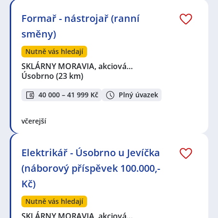
Formař - nástrojař (ranní
směny)
Nutně vás hledají
SKLÁRNY MORAVIA, akciová…
Úsobrno
(23 km)
40 000 – 41 999 Kč
Plný úvazek
včerejší
Elektrikář - Úsobrno u Jevíčka
(náborový příspěvek 100.000,-
Kč)
Nutně vás hledají
SKLÁRNY MORAVIA, akciová…