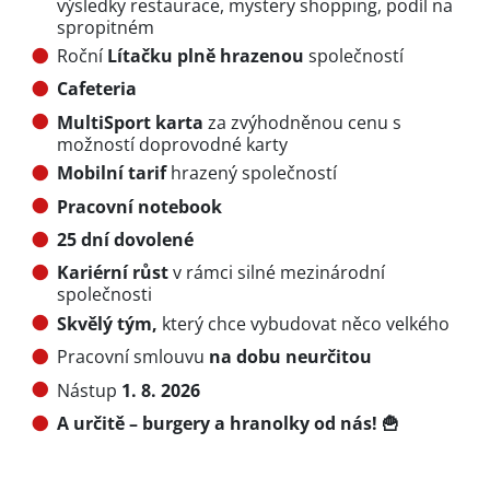
výsledky restaurace, mystery shopping, podíl na
spropitném
Roční
Lítačku plně hrazenou
společností
Cafeteria
MultiSport karta
za zvýhodněnou cenu s
možností doprovodné karty
Mobilní tarif
hrazený společností
Pracovní notebook
25 dní dovolené
Kariérní růst
v rámci silné mezinárodní
společnosti
Skvělý tým,
který chce vybudovat něco velkého
Pracovní smlouvu
na dobu neurčitou
Nástup
1. 8. 2026
A určitě – burgery a hranolky od nás! 🍟