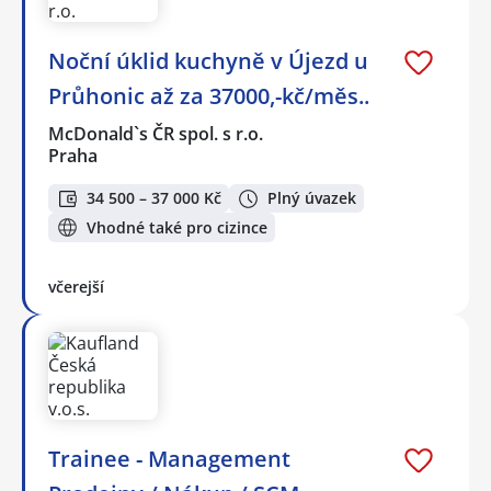
Noční úklid kuchyně v Újezd u
Průhonic až za 37000,-kč/měs..
McDonald`s ČR spol. s r.o.
Praha
34 500 – 37 000 Kč
Plný úvazek
Vhodné také pro cizince
včerejší
Trainee - Management