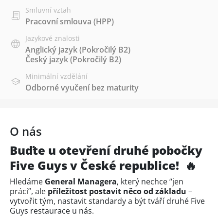
Smluvní vztah
Pracovní smlouva (HPP)
Jazykové znalosti
Anglický jazyk
(Pokročilý B2)
Český jazyk
(Pokročilý B2)
Minimální vzdělání
Odborné vyučení bez maturity
O nás
Buďte u otevření druhé pobočky
Five Guys v České republice! 🔥
Hledáme
General Managera
, který nechce “jen
práci”, ale
příležitost postavit něco od základu
–
vytvořit tým, nastavit standardy a být tváří druhé Five
Guys restaurace u nás.