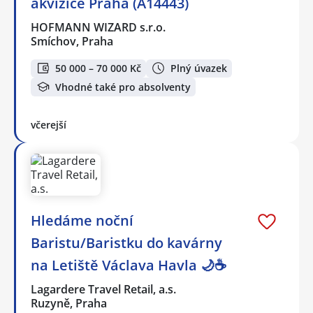
akvizice Praha (A14443)
HOFMANN WIZARD s.r.o.
Smíchov, Praha
50 000 – 70 000 Kč
Plný úvazek
Vhodné také pro absolventy
včerejší
Hledáme noční
Baristu/Baristku do kavárny
na Letiště Václava Havla 🌙☕
Lagardere Travel Retail, a.s.
Ruzyně, Praha