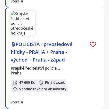
včerejší
👮POLICISTA - prvosledové
hlídky - PRAHA + Praha -
východ + Praha - západ
Krajské ředitelství policie…
Praha
47 600 Kč
Plný úvazek
Vhodné také pro absolventy
včerejší