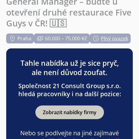
General Manager – buďte u
otevření druhé restaurace Five
Guys v ČR! 🇺🇸
Praha
60.000 – 75.000 Kč
Plný úvazek
Tahle nabídka už je sice pryč,
ale není důvod zoufat.
Společnost 21 Consult Group s.r.o.
hledá pracovníky i na další pozice:
Zobrazit nabídky firmy
Nebo se podívejte na jiné zajímavé