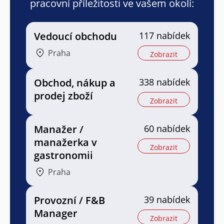
pracovní příležitosti ve vašem okolí:
Vedoucí obchodu
117 nabídek
Praha
Zobrazit
Obchod, nákup a
338 nabídek
prodej zboží
Zobrazit
Manažer /
60 nabídek
manažerka v
Zobrazit
gastronomii
Praha
Provozní / F&B
39 nabídek
Manager
Zobrazit