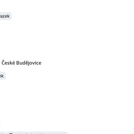
vazek
České Budějovice
ek
e