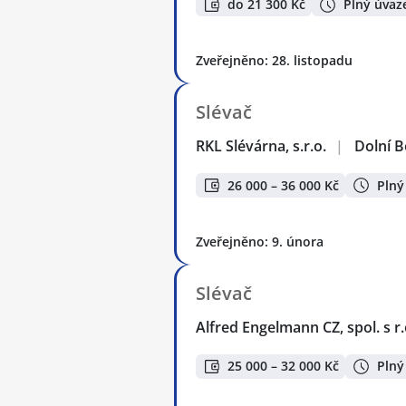
do 21 300 Kč
Plný úvaz
Zveřejněno: 28. listopadu
Slévač
RKL Slévárna, s.r.o.
|
Dolní 
26 000 – 36 000 Kč
Plný
Zveřejněno: 9. února
Slévač
Alfred Engelmann CZ, spol. s r.
25 000 – 32 000 Kč
Plný