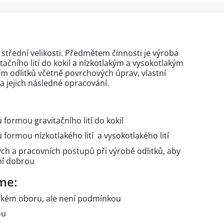
 střední velikosti. Předmětem činnosti je výroba
itačního lití do kokil a nízkotlakým a vysokotlakým
m odlitků včetně povrchových úprav, vlastní
a jejich následné opracování.
 formou gravitačního lití do kokil
 formou nízkotlakého lití a vysokotlakého lití
ch a pracovních postupů při výrobě odlitků, aby
vní dobrou
me:
ickém oboru, ale není podmínkou
ou