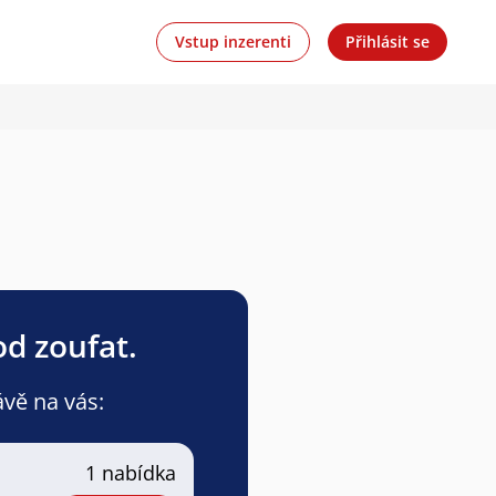
Vstup inzerenti
Přihlásit se
od zoufat.
ávě na vás:
1 nabídka