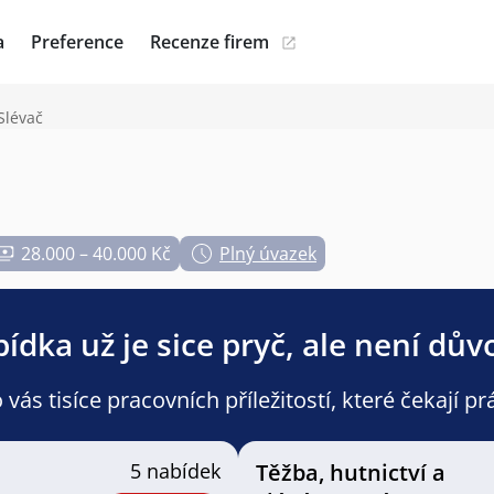
a
Preference
Recenze firem
Slévač
28.000 – 40.000 Kč
Plný úvazek
ídka už je sice pryč, ale není dův
ás tisíce pracovních příležitostí, které čekají pr
5 nabídek
Těžba, hutnictví a