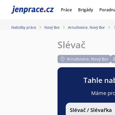
JenPráce.cz
Práce
Brigády
Poradn
Nabídky práce
Nový Bor
Arnultovice, Nový Bor
Slévač
Arnultovice, Nový Bor
Tahle nab
Máme pro v
Slévač / Slévařka