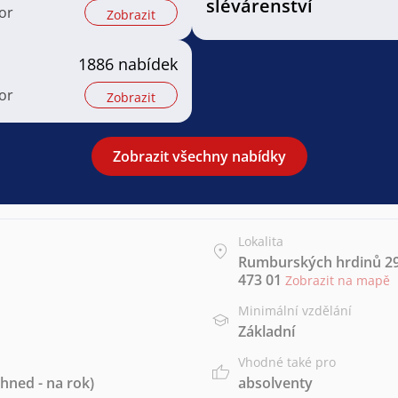
slévárenství
or
Zobrazit
1886 nabídek
or
Zobrazit
Zobrazit všechny nabídky
Lokalita
Rumburských hrdinů 296
473 01
Zobrazit na mapě
Minimální vzdělání
Základní
Vhodné také pro
hned - na rok)
absolventy