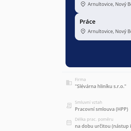
Arnultovice, Nový B
Práce
Arnultovice, Nový B
Firma
"Slévárna hliníku s.r.o."
Smluvní vztah
Pracovní smlouva (HPP)
Délka prac. poměru
na dobu určitou (nástup i