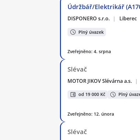
Údržbář/Elektrikář (A17
DISPONERO s.r.o.
|
Liberec
Plný úvazek
Zveřejněno: 4. srpna
Slévač
MOTOR JIKOV Slévárna a.s.
|
od 19 000 Kč
Plný úvaz
Zveřejněno: 12. února
Slévač