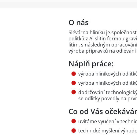
O nás
Slévárna hliníku je společnost
odlitků z Al slitin formou grav
litím, s následným opracování
výroba přípravků na odlévání 
Náplň práce:
výroba hliníkových odlitků
výroba hliníkových odlitků
dodržování technologický
se odlitky povedly na pr
Co od Vás očekává
uvítáme vyučení v techn
technické myšlení výhod