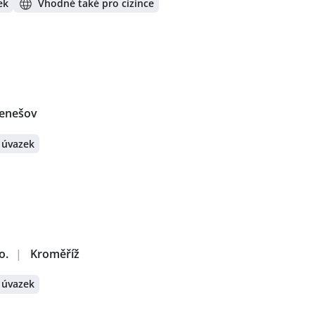
ek
Vhodné také pro cizince
Benešov
 úvazek
o.
|
Kroměříž
 úvazek