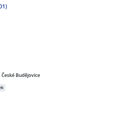
01)
České Budějovice
ek