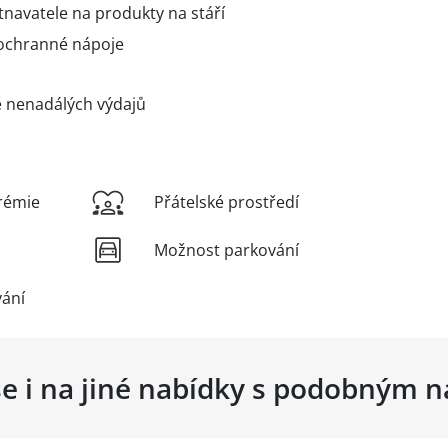
navatele na produkty na stáří
 ochranné nápoje
ě nenadálých výdajů
rémie
Přátelské prostředí
Možnost parkování
vání
se i na jiné nabídky s podobným 