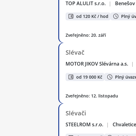
TOP ALULIT s.r.o.
|
Benešov
od 120 Kč / hod
Plný ú
Zveřejněno: 20. září
Slévač
MOTOR JIKOV Slévárna a.s.
|
od 19 000 Kč
Plný úvaz
Zveřejněno: 12. listopadu
Slévači
STEELROM s.r.o.
|
Chvaletic