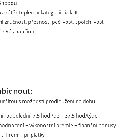
výhodou
-zátěž teplem v kategorii rizik III.
 zručnost, přesnost, pečlivost, spolehlivost
vše Vás naučíme
bídnout:
určitou s možností prodloužení na dobu
í+odpolední, 7,5 hod./den, 37,5 hod/týden
hodnocení + výkonostní prémie + finanční bonusy
t, firemní příplatky