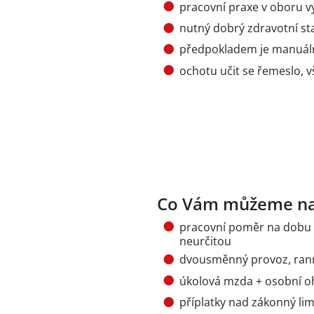
pracovní praxe v oboru 
nutný dobrý zdravotní stav
předpokladem je manuální
ochotu učit se řemeslo, 
Co Vám můžeme na
pracovní poměr na dobu 
neurčitou
dvousměnný provoz, rann
úkolová mzda + osobní o
příplatky nad zákonný limi