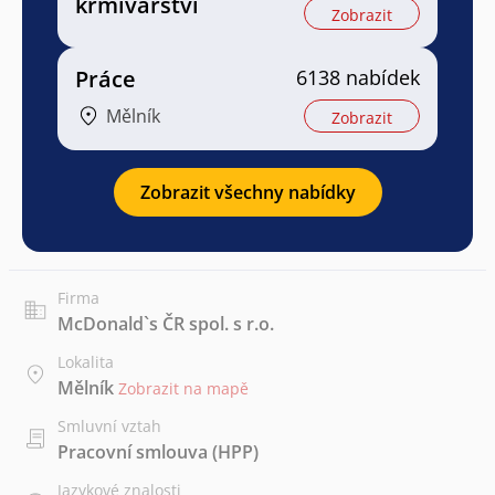
krmivářství
Zobrazit
Práce
6138 nabídek
Mělník
Zobrazit
Zobrazit všechny nabídky
Firma
McDonald`s ČR spol. s r.o.
Lokalita
Mělník
Zobrazit na mapě
Smluvní vztah
Pracovní smlouva (HPP)
Jazykové znalosti