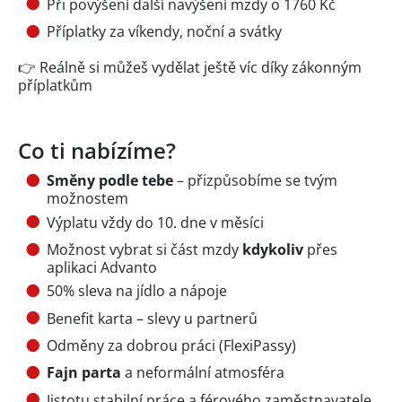
Při povýšení další navýšení mzdy o 1760 Kč
Příplatky za víkendy, noční a svátky
👉 Reálně si můžeš vydělat ještě víc díky zákonným
příplatkům
Co ti nabízíme?
Směny podle tebe
– přizpůsobíme se tvým
možnostem
Výplatu vždy do 10. dne v měsíci
Možnost vybrat si část mzdy
kdykoliv
přes
aplikaci Advanto
50% sleva na jídlo a nápoje
Benefit karta – slevy u partnerů
Odměny za dobrou práci (FlexiPassy)
Fajn parta
a neformální atmosféra
Jistotu stabilní práce a férového zaměstnavatele