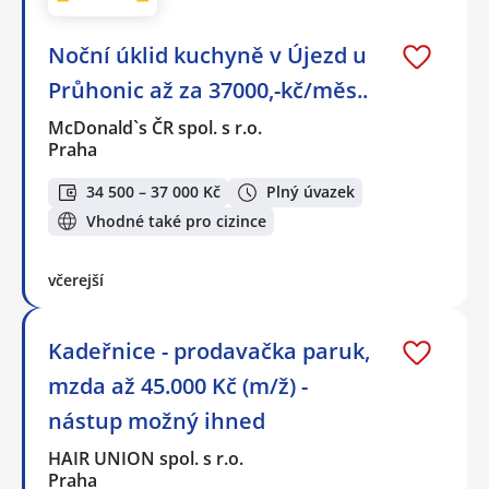
Noční úklid kuchyně v Újezd u
Průhonic až za 37000,-kč/měs..
McDonald`s ČR spol. s r.o.
Praha
34 500 – 37 000 Kč
Plný úvazek
Vhodné také pro cizince
včerejší
Kadeřnice - prodavačka paruk,
mzda až 45.000 Kč (m/ž) -
nástup možný ihned
HAIR UNION spol. s r.o.
Praha