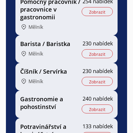
Pomocný pracovník /
254 nabídek
pracovnice v
Zobrazit
gastronomii
Mělník
Barista / Baristka
230 nabídek
Mělník
Zobrazit
Číšník / Servírka
230 nabídek
Mělník
Zobrazit
Gastronomie a
240 nabídek
pohostinství
Zobrazit
Potravinářství a
133 nabídek