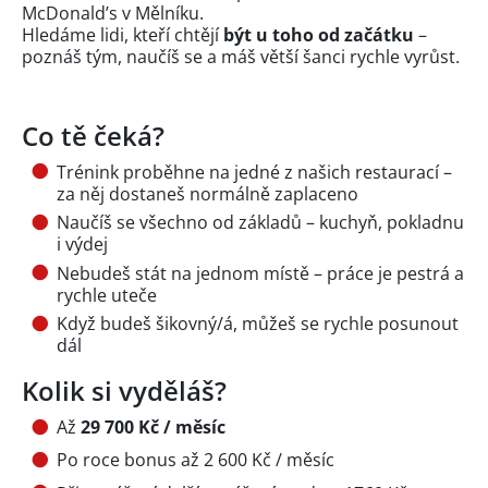
McDonald’s v Mělníku.
Hledáme lidi, kteří chtějí
být u toho od začátku
–
poznáš tým, naučíš se a máš větší šanci rychle vyrůst.
Co tě čeká?
Trénink proběhne na jedné z našich restaurací –
za něj dostaneš normálně zaplaceno
Naučíš se všechno od základů – kuchyň, pokladnu
i výdej
Nebudeš stát na jednom místě – práce je pestrá a
rychle uteče
Když budeš šikovný/á, můžeš se rychle posunout
dál
Kolik si vyděláš?
Až
29 700 Kč / měsíc
Po roce bonus až 2 600 Kč / měsíc