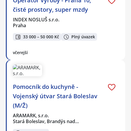
Operátor výroby - Praha 10,
čisté prostory, super mzdy
INDEX NOSLUŠ s.r.o.
Praha
33 000 – 50 000 Kč
Plný úvazek
včerejší
Pomocník do kuchyně -
Vojenský útvar Stará Boleslav
(M/Ž)
ARAMARK, s.r.o.
Stará Boleslav, Brandýs nad…