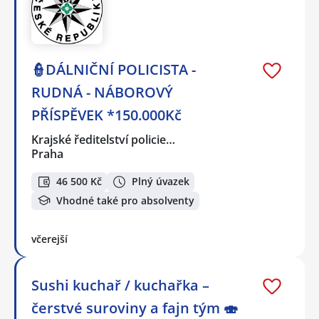
👮DÁLNIČNÍ POLICISTA -
RUDNÁ - NÁBOROVÝ
PŘÍSPĚVEK *150.000Kč
Krajské ředitelství policie…
Praha
46 500 Kč
Plný úvazek
Vhodné také pro absolventy
včerejší
Sushi kuchař / kuchařka –
čerstvé suroviny a fajn tým 🍣