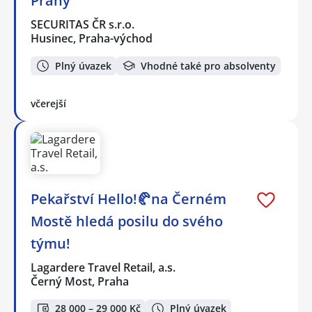
Prahy
SECURITAS ČR s.r.o.
Husinec, Praha-východ
Plný úvazek
Vhodné také pro absolventy
včerejší
Pekařství Hello!🥐na Černém
Mostě hledá posilu do svého
týmu!
Lagardere Travel Retail, a.s.
Černý Most, Praha
28 000 – 29 000 Kč
Plný úvazek