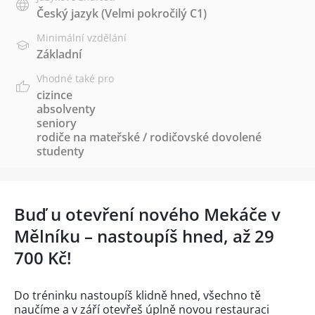
Český jazyk
(Velmi pokročilý C1)
Minimální vzdělání
Základní
Vhodné také pro
cizince
absolventy
seniory
rodiče na mateřské / rodičovské dovolené
studenty
Buď u otevření nového Mekáče v
Mělníku – nastoupíš hned, až 29
700 Kč!
Do tréninku nastoupíš klidně hned, všechno tě
naučíme a v září otevřeš úplně novou restauraci