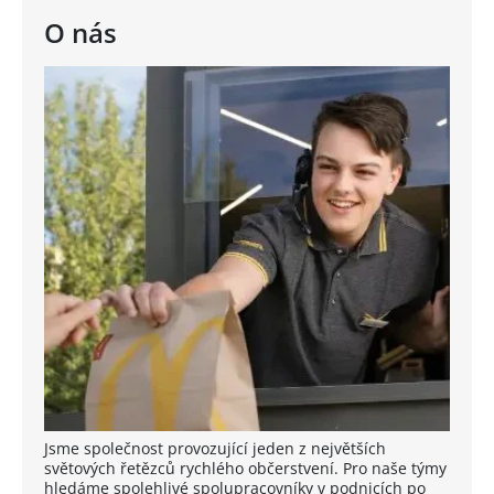
O nás
Jsme společnost provozující jeden z největších
světových řetězců rychlého občerstvení. Pro naše týmy
hledáme spolehlivé spolupracovníky v podnicích po