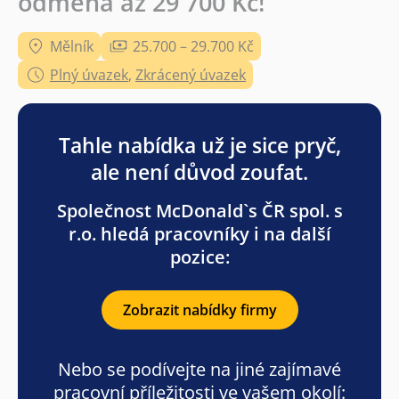
odměna až 29 700 Kč!
Mělník
25.700 – 29.700 Kč
Plný úvazek
,
Zkrácený úvazek
Tahle nabídka už je sice pryč,
ale není důvod zoufat.
Společnost McDonald`s ČR spol. s
r.o. hledá pracovníky i na další
pozice:
Zobrazit nabídky firmy
Nebo se podívejte na jiné zajímavé
pracovní příležitosti ve vašem okolí: