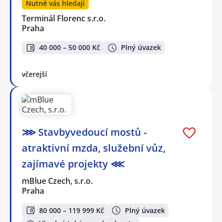
Nutně vás hledají
Terminál Florenc s.r.o.
Praha
40 000 – 50 000 Kč
Plný úvazek
včerejší
⋙ Stavbyvedoucí mostů -
atraktivní mzda, služební vůz,
zajímavé projekty ⋘
mBlue Czech, s.r.o.
Praha
80 000 – 119 999 Kč
Plný úvazek