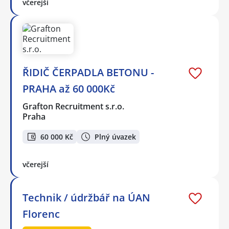
včerejší
ŘIDIČ ČERPADLA BETONU -
PRAHA až 60 000Kč
Grafton Recruitment s.r.o.
Praha
60 000 Kč
Plný úvazek
včerejší
Technik / údržbář na ÚAN
Florenc