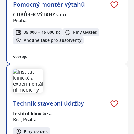
Pomocný montér výtahů
CTIBŮREK VÝTAHY s.r.o.
Praha
35 000 – 45 000 Kč
Plný úvazek
Vhodné také pro absolventy
včerejší
Technik stavební údržby
Institut klinické a…
Krč, Praha
Plný úvazek