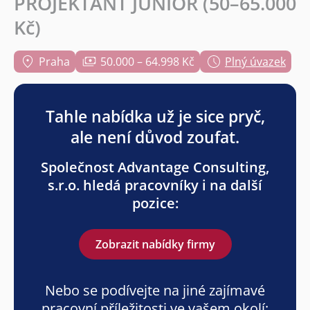
PROJEKTANT JUNIOR (50–65.000
Kč)
Praha
50.000 – 64.998 Kč
Plný úvazek
Tahle nabídka už je sice pryč,
ale není důvod zoufat.
Společnost Advantage Consulting,
s.r.o. hledá pracovníky i na další
pozice:
Zobrazit nabídky firmy
Nebo se podívejte na jiné zajímavé
pracovní příležitosti ve vašem okolí: