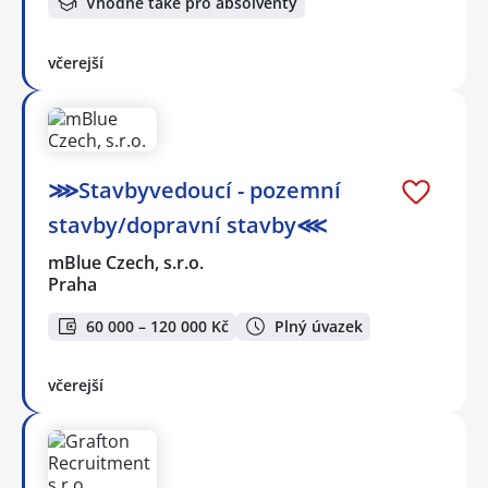
Vhodné také pro absolventy
včerejší
⋙Stavbyvedoucí - pozemní
stavby/dopravní stavby⋘
mBlue Czech, s.r.o.
Praha
60 000 – 120 000 Kč
Plný úvazek
včerejší