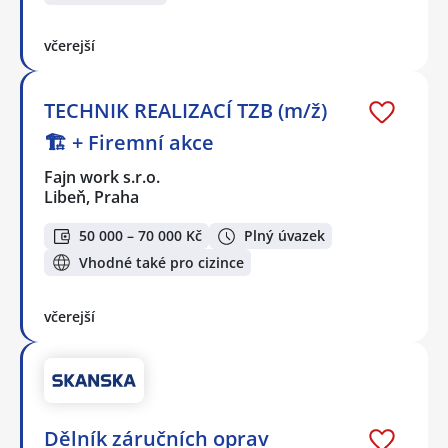
včerejší
TECHNIK REALIZACÍ TZB (m/ž)
🏗️ + Firemní akce
Fajn work s.r.o.
Libeň, Praha
50 000 – 70 000 Kč
Plný úvazek
Vhodné také pro cizince
včerejší
Dělník záručních oprav