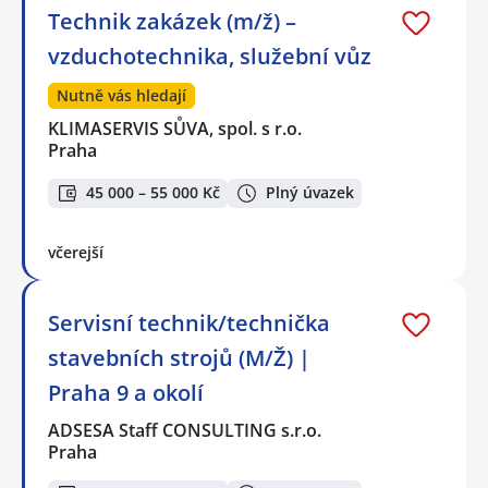
Technik zakázek (m/ž) –
vzduchotechnika, služební vůz
Nutně vás hledají
KLIMASERVIS SŮVA, spol. s r.o.
Praha
45 000 – 55 000 Kč
Plný úvazek
včerejší
Servisní technik/technička
stavebních strojů (M/Ž) |
Praha 9 a okolí
ADSESA Staff CONSULTING s.r.o.
Praha