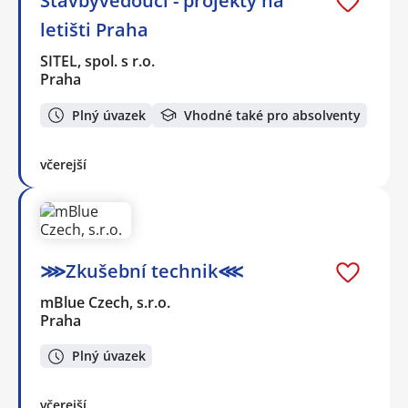
Stavbyvedoucí - projekty na
letišti Praha
SITEL, spol. s r.o.
Praha
Plný úvazek
Vhodné také pro absolventy
včerejší
⋙Zkušební technik⋘
mBlue Czech, s.r.o.
Praha
Plný úvazek
včerejší