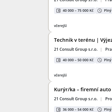
40 000 – 75 000 Kč
Plný
včerejší
Technik v terénu | Výj
21 Consult Group s.r.o.
|
Pra
40 000 – 50 000 Kč
Plný
včerejší
Kurýr/ka – firemní auto
21 Consult Group s.r.o.
|
Pro
36 000 – 54 000 Kč
Plný