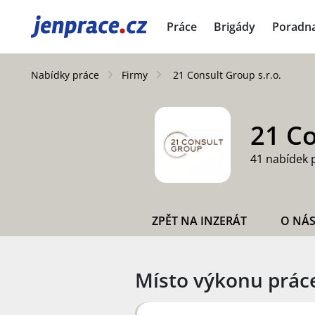
JenPráce.cz
Práce
Brigády
Poradn
Nabídky práce
Firmy
21 Consult Group s.r.o.
21 Co
41 nabídek 
ZPĚT NA INZERÁT
O NÁ
Místo výkonu prác