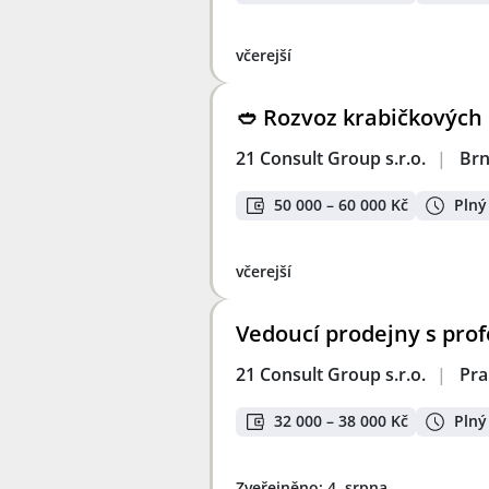
včerejší
🥙 Rozvoz krabičkových 
21 Consult Group s.r.o.
|
Br
50 000 – 60 000 Kč
Plný
včerejší
Vedoucí prodejny s prof
21 Consult Group s.r.o.
|
Pra
32 000 – 38 000 Kč
Plný
Zveřejněno: 4. srpna