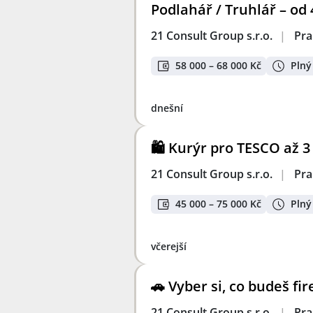
Podlahář / Truhlář – od 
21 Consult Group s.r.o.
|
Pra
58 000 – 68 000 Kč
Plný
dnešní
🛍️ Kurýr pro TESCO až 
21 Consult Group s.r.o.
|
Pra
45 000 – 75 000 Kč
Plný
včerejší
🚗 Vyber si, co budeš f
21 Consult Group s.r.o.
|
Pra