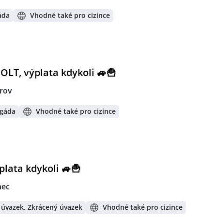
áda
Vhodné také pro cizince
LT, výplata kdykoli 🚙🍟
rov
igáda
Vhodné také pro cizince
lata kdykoli 🚙🍟
nec
 úvazek, Zkrácený úvazek
Vhodné také pro cizince