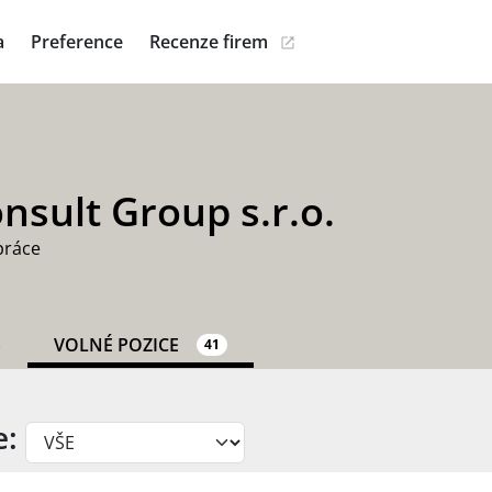
a
Preference
Recenze firem
nsult Group s.r.o.
práce
S
VOLNÉ POZICE
41
e: