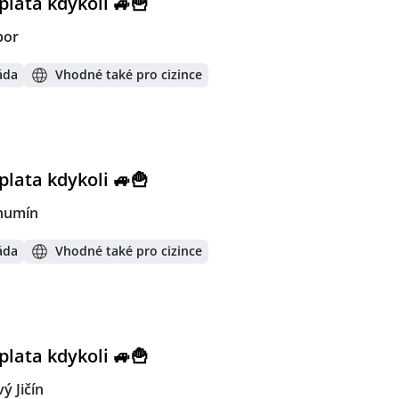
lata kdykoli 🚙🍟
bor
áda
Vhodné také pro cizince
lata kdykoli 🚙🍟
humín
áda
Vhodné také pro cizince
lata kdykoli 🚙🍟
ý Jičín