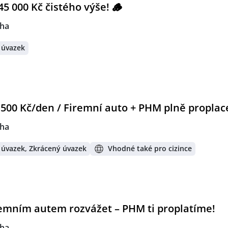
45 000 Kč čistého výše! 🪵
ha
 úvazek
3 500 Kč/den / Firemní auto + PHM plně proplac
ha
 úvazek, Zkrácený úvazek
Vhodné také pro cizince
iremním autem rozvážet – PHM ti proplatíme!
ha