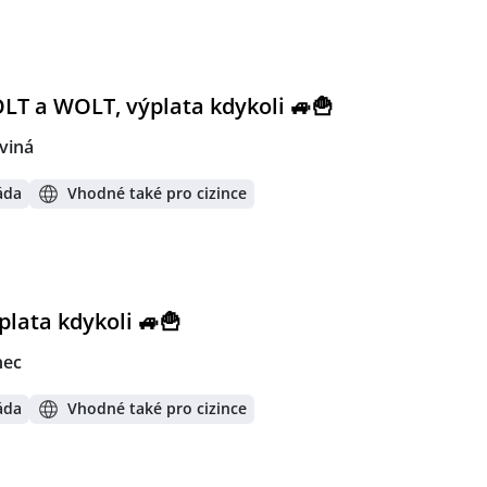
T a WOLT, výplata kdykoli 🚙🍟
viná
áda
Vhodné také pro cizince
lata kdykoli 🚙🍟
nec
áda
Vhodné také pro cizince