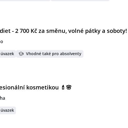
diet - 2 700 Kč za směnu, volné pátky a soboty!
no
 úvazek
Vhodné také pro absolventy
esionální kosmetikou 💄🌸
ha
 úvazek