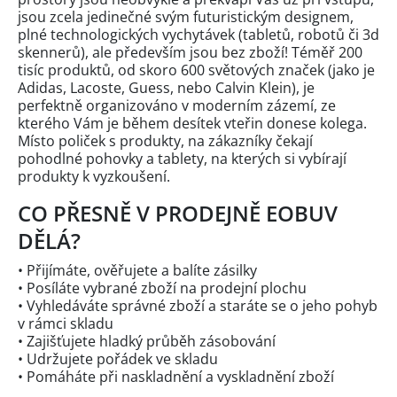
jsou zcela jedinečné svým futuristickým designem,
plné technologických vychytávek (tabletů, robotů či 3d
skennerů), ale především jsou bez zboží! Téměř 200
tisíc produktů, od skoro 600 světových značek (jako je
Adidas, Lacoste, Guess, nebo Calvin Klein), je
perfektně organizováno v moderním zázemí, ze
kterého Vám je během desítek vteřin donese kolega.
Místo poliček s produkty, na zákazníky čekají
pohodlné pohovky a tablety, na kterých si vybírají
produkty k vyzkoušení.
CO PŘESNĚ V PRODEJNĚ EOBUV
DĚLÁ?
• Přijímáte, ověřujete a balíte zásilky
• Posíláte vybrané zboží na prodejní plochu
• Vyhledáváte správné zboží a staráte se o jeho pohyb
v rámci skladu
• Zajišťujete hladký průběh zásobování
• Udržujete pořádek ve skladu
• Pomáháte při naskladnění a vyskladnění zboží