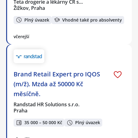
Teta drogerie a lékárny ČR s…
Žižkov, Praha
Plný úvazek
Vhodné také pro absolventy
včerejší
Brand Retail Expert pro IQOS
(m/ž). Mzda až 50000 Kč
měsíčně.
Randstad HR Solutions s.r.o.
Praha
35 000 – 50 000 Kč
Plný úvazek