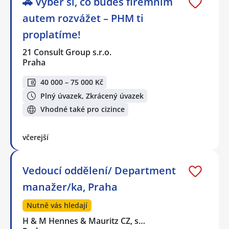
🚗 Vyber si, co budeš firemním
autem rozvážet – PHM ti
proplatíme!
21 Consult Group s.r.o.
Praha
40 000 – 75 000 Kč
Plný úvazek, Zkrácený úvazek
Vhodné také pro cizince
včerejší
Vedoucí oddělení/ Department
manažer/ka, Praha
Nutně vás hledají
H & M Hennes & Mauritz CZ, s…