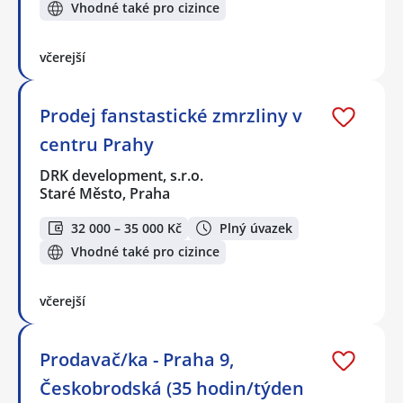
Vhodné také pro cizince
včerejší
Prodej fanstastické zmrzliny v
centru Prahy
DRK development, s.r.o.
Staré Město, Praha
32 000 – 35 000 Kč
Plný úvazek
Vhodné také pro cizince
včerejší
Prodavač/ka - Praha 9,
Českobrodská (35 hodin/týden