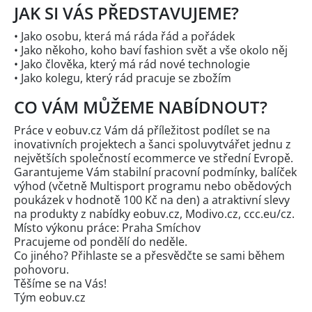
JAK SI VÁS PŘEDSTAVUJEME?
• Jako osobu, která má ráda řád a pořádek
• Jako někoho, koho baví fashion svět a vše okolo něj
• Jako člověka, který má rád nové technologie
• Jako kolegu, který rád pracuje se zbožím
CO VÁM MŮŽEME NABÍDNOUT?
Práce v eobuv.cz Vám dá příležitost podílet se na
inovativních projektech a šanci spoluvytvářet jednu z
největších společností ecommerce ve střední Evropě.
Garantujeme Vám stabilní pracovní podmínky, balíček
výhod (včetně Multisport programu nebo obědových
poukázek v hodnotě 100 Kč na den) a atraktivní slevy
na produkty z nabídky eobuv.cz, Modivo.cz, ccc.eu/cz.
Místo výkonu práce: Praha Smíchov
Pracujeme od pondělí do neděle.
Co jiného? Přihlaste se a přesvědčte se sami během
pohovoru.
Těšíme se na Vás!
Tým eobuv.cz