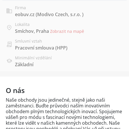
Firma
eobuv.cz (Modivo Czech, s.r.o. )
Lokalita
Smíchov, Praha
Zobrazit na mapě
Smluvní vztah
Pracovní smlouva (HPP)
Minimální vzdělání
Základní
O nás
Naše obchody jsou jedinečné, stejně jako naši
zaměstnanci. Buďte průvodci naším inovativním
obchodem plným technologických inovací. Spojujeme
vášeň pro módu s fascinací novými technologiemi,
které lze vidět v našich kamenných obchodech. Naše
prostory jsou neobvyklé a překvapí Vás už při vstupu,