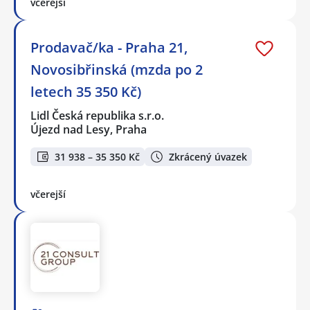
včerejší
Prodavač/ka - Praha 21,
Novosibřinská (mzda po 2
letech 35 350 Kč)
Lidl Česká republika s.r.o.
Újezd nad Lesy, Praha
31 938 – 35 350 Kč
Zkrácený úvazek
včerejší