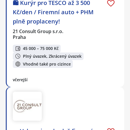
🛍️ Kurýr pro TESCO až 3 500
Kč/den / Firemní auto + PHM
plně proplaceny!
21 Consult Group s.r.o.
Praha
45 000 – 75 000 Kč
Plný úvazek, Zkrácený úvazek
Vhodné také pro cizince
včerejší