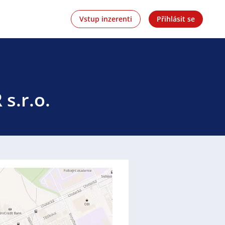
Vstup inzerenti
Přihlásit se
s.r.o.