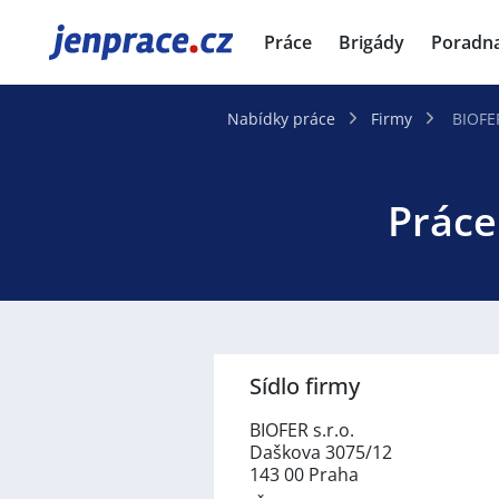
JenPráce.cz
Práce
Brigády
Poradn
Nabídky práce
Firmy
BIOFER
Práce
Sídlo firmy
BIOFER s.r.o.
Daškova 3075/12
143 00 Praha