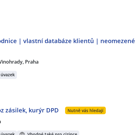
dnice | vlastní databáze klientů | neomezen
Vinohrady, Praha
 úvazek
oz zásilek, kurýr DPD
Nutně vás hledají
a
 úvazek
Vhodné také pro cizince