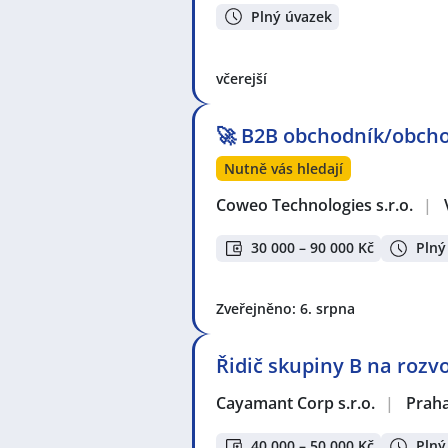
Plný úvazek
včerejší
🚀 B2B obchodník/obcho
Nutně vás hledají
Coweo Technologies s.r.o.
|
30 000 – 90 000 Kč
Plný
Zveřejněno: 6. srpna
Řidič skupiny B na rozv
Cayamant Corp s.r.o.
|
Prah
40 000 – 50 000 Kč
Plný