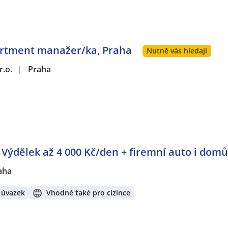
artment manažer/ka, Praha
Nutně vás hledají
r.o.
|
Praha
: Výdělek až 4 000 Kč/den + firemní auto i domů
aha
 úvazek
Vhodné také pro cizince