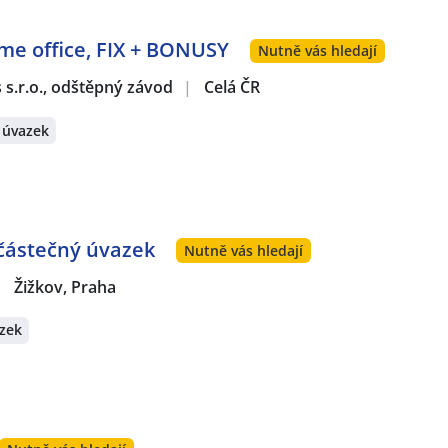
ome office, FIX + BONUSY
Nutně vás hledají
s s.r.o., odštěpný závod
|
Celá ČR
 úvazek
 částečný úvazek
Nutně vás hledají
|
Žižkov, Praha
zek