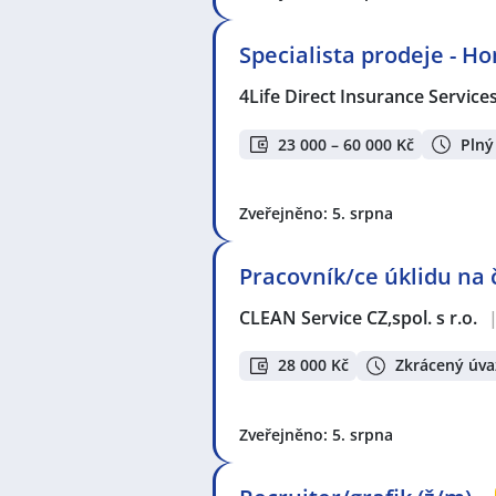
Specialista prodeje - H
4Life Direct Insurance Service
23 000 – 60 000 Kč
Plný
Zveřejněno: 5. srpna
Pracovník/ce úklidu na
CLEAN Service CZ,spol. s r.o.
28 000 Kč
Zkrácený úva
Zveřejněno: 5. srpna