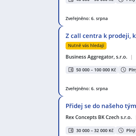
Zveřejněno: 6. srpna
Z call centra k prodeji,
Nutně vás hledají
Business Aggregator, s.r.o.
|
50 000 – 100 000 Kč
Pln
Zveřejněno: 6. srpna
Přidej se do našeho tým
Rex Concepts BK Czech s.r.o.
30 000 – 32 000 Kč
Plný