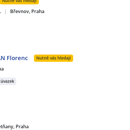
Nutně vás hledají
.
|
Břevnov, Praha
AN Florenc
Nutně vás hledají
ha
 úvazek
etňany, Praha