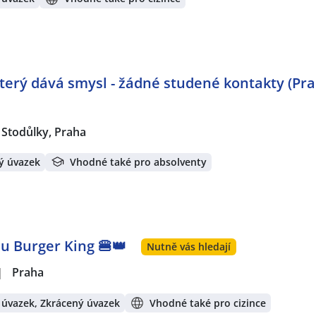
 který dává smysl - žádné studené kontakty (Pr
Stodůlky, Praha
ý úvazek
Vhodné také pro absolventy
u Burger King 🍔👑
Nutně vás hledají
|
Praha
 úvazek, Zkrácený úvazek
Vhodné také pro cizince