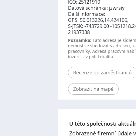
IČO: 25121910
Datová schránka: jzwrsiy
Další informace:
GPS: 50.013226,14.424106,
S-JTSK: -743729.00 -1051218.2
21937338
Poznámka:
Tato adresa je sídlem
nemusí se shodovat s adresou, k
pracovníky. Adresa pracovní nabí
inzerci - v poli Lokalita.
Recenze od zaměstnanců
Zobrazit na mapě
U této společnosti aktuá
Zobrazené firemní údaje v