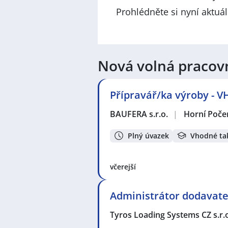
Prohlédněte si nyní aktuá
Nová volná pracov
Přípravář/ka výroby -
BAUFERA s.r.o.
|
Horní Poče
Plný úvazek
Vhodné ta
včerejší
Administrátor dodavate
Tyros Loading Systems CZ s.r.