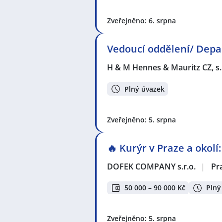
Zveřejněno: 6. srpna
Vedoucí oddělení/ Dep
H & M Hennes & Mauritz CZ, s.
Plný úvazek
Zveřejněno: 5. srpna
🔥 Kurýr v Praze a okolí
DOFEK COMPANY s.r.o.
|
Pr
50 000 – 90 000 Kč
Plný
Zveřejněno: 5. srpna