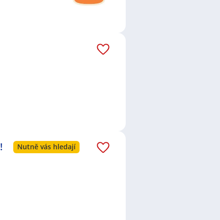
!
Nutně vás hledají