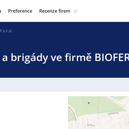
a
Preference
Recenze firem
 s.r.o.
 a brigády ve firmě BIOFER 