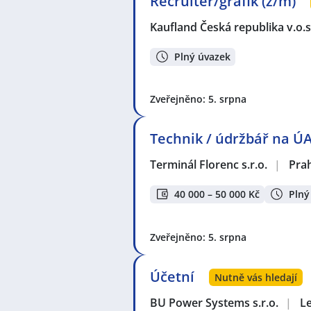
Recruiter/grafik (ž/m)
Kaufland Česká republika v.o.s
Plný úvazek
Zveřejněno: 5. srpna
Technik / údržbář na Ú
Terminál Florenc s.r.o.
|
Pra
40 000 – 50 000 Kč
Plný
Zveřejněno: 5. srpna
Účetní
Nutně vás hledají
BU Power Systems s.r.o.
|
L