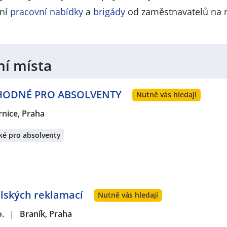
lní
pracovní nabídky
a
brigády
od zaměstnavatelů na 
ní místa
 VHODNÉ PRO ABSOLVENTY
Nutně vás hledají
rnice, Praha
ké pro absolventy
lských reklamací
Nutně vás hledají
o.
|
Braník, Praha