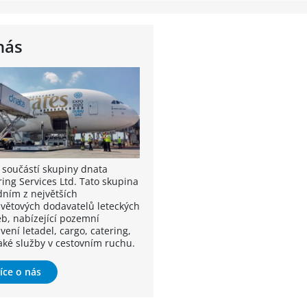
nás
 součástí skupiny dnata
ring Services Ltd. Tato skupina
dním z největších
světových dodavatelů leteckých
eb, nabízející pozemní
ení letadel, cargo, catering,
také služby v cestovním ruchu.
íce o nás