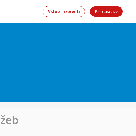
Vstup inzerenti
Přihlásit se
užeb