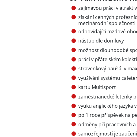
zajímavou práci v atrakti
získání cenných profesníc
mezinárodní společnosti
odpovídající mzdové oho
nástup dle domluvy
možnost dlouhodobé spo
práci v přátelském kolekt
stravenkový paušál v ma
využívání systému cafeter
kartu Multisport
zaměstnanecké letenky pr
výuku anglického jazyka 
po 1 roce příspěvek na pen
odměny při pracovních a ž
samozřejmostí je zaučen