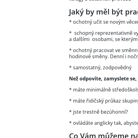
Jaký by měl být pr
* ochotný učit se novým věc
* schopný reprezentativně v
a dalšími osobami, se kterým
* ochotný pracovat ve směnné
hodinové směny. Denní i noč
* samostatný, zodpovědný
Než odpovíte, zamyslete se, 
* máte minimálně středoškols
* máte řidičský průkaz skupiny 
* jste trestně bezúhonní?
* ovládáte anglicky tak, abys
Co Vám můžeme na