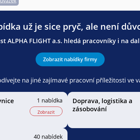
 úvazek
ídka už je sice pryč, ale není dův
st ALPHA FLIGHT a.s. hledá pracovníky i na dalš
Zobrazit nabídky firmy
ívejte na jiné zajímavé pracovní příležitosti ve 
vnice
1 nabídka
Doprava, logistika a
zásobování
Zobrazit
40 nabídek