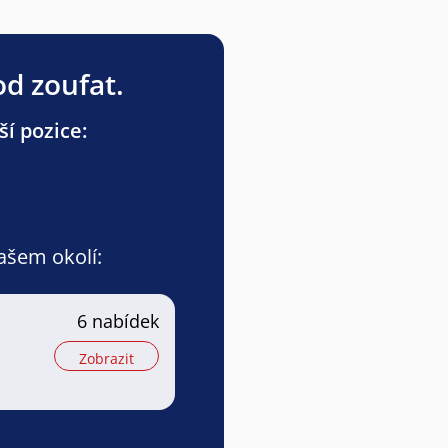
od zoufat.
í pozice:
vašem okolí:
6 nabídek
Zobrazit