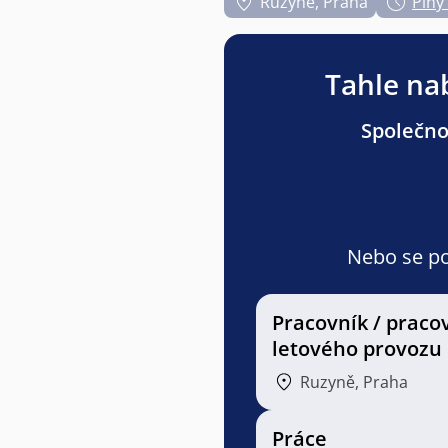
Ruzyně, Praha
Plný
Tahle nab
Společno
Nebo se pod
Pracovník / praco
letového provozu
Ruzyně, Praha
Práce