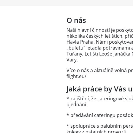
O nás
Naší hlavní činností je posky
několika českých letištích, př
Havla Praha. Námi poskytovan
„bufetu“ letadla potravinami a
Tuřany, Letišti Leoše Janáčka O
Vary.
Více o nás a aktuálně volná p
flight.eu/
Jaká práce by Vás u
* zajištění, že cateringové s
ujednání
* předávání cateringu posádk
* spolupráce s palubním pers
kolegy z ostatních provozů