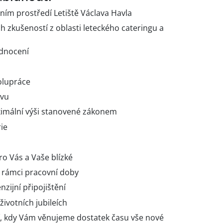
vním prostředí Letiště Václava Havla
h zkušeností z oblasti leteckého cateringu a
dnocení
lupráce
ivu
ximální výši stanovené zákonem
ie
o Vás a Vaše blízké
v rámci pracovní doby
zijní připojištění
ivotních jubileích
í, kdy Vám věnujeme dostatek času vše nové