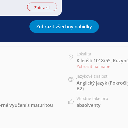
Zobrazit
Zobrazit všechny nabídky
Lokalita
K letišti 1018/55, Ruzyn
Zobrazit na mapě
Jazykové znalosti
Anglický jazyk
(Pokročil
B2)
Vhodné také pro
rné vyučení s maturitou
absolventy