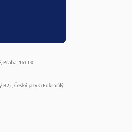
ě, Praha, 161 00
ý B2)
,
Český jazyk
(Pokročilý