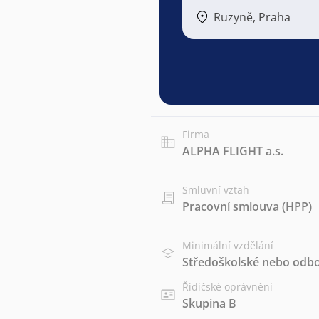
Ruzyně, Praha
Firma
ALPHA FLIGHT a.s.
Smluvní vztah
Pracovní smlouva (HPP)
Minimální vzdělání
Středoškolské nebo odbo
Řidičské oprávnění
Skupina B