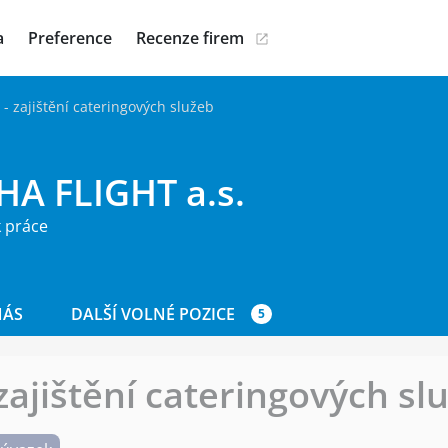
a
Preference
Recenze firem
 - zajištění cateringových služeb
HA FLIGHT a.s.
 práce
NÁS
DALŠÍ VOLNÉ POZICE
5
zajištění cateringových sl