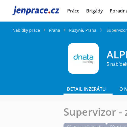
JenPráce.cz
Práce
Brigády
Poradn
Nabídky práce
Praha
Ruzyně, Praha
Supervizor
ALP
5 nabídek
DETAIL INZERÁTU
O 
Supervizor - 