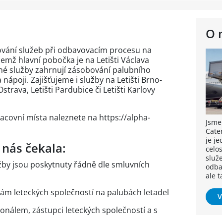
O 
tování služeb při odbavovacím procesu na
ičemž hlavní pobočka je na Letišti Václava
é služby zahrnují zásobování palubního
 nápoji. Zajišťujeme i služby na Letišti Brno-
strava, Letišti Pardubice či Letišti Karlovy
racovní místa naleznete na https://alpha-
Jsme
Cate
je je
 nás čekala:
celo
služ
lužby jsou poskytnuty řádně dle smluvních
odbav
ale 
ám leteckých společností na palubách letadel
V
onálem, zástupci leteckých společností a s