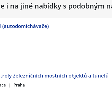
se i na jiné nabídky s podobným 
el (autodomíchávače)
ntroly železničních mostních objektů a tunelů
zace
|
Praha