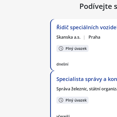
Podívejte 
Řidič speciálních vozid
Skanska a.s.
|
Praha
Plný úvazek
dnešní
Specialista správy a ko
Správa železnic, státní organi
Plný úvazek
včerejší