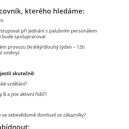
acovník, kterého hledáme:
em
ystupovat při jednání s palubním personálem
i bude spolupracovat
m provozu (krátký/dlouhý týden – 12ti
ní směny)
jestli skutečně:
ké vzdělání?
B a jste aktivní řidič?
te se sebevědomě domluvil se zákazníky?
bídnout: