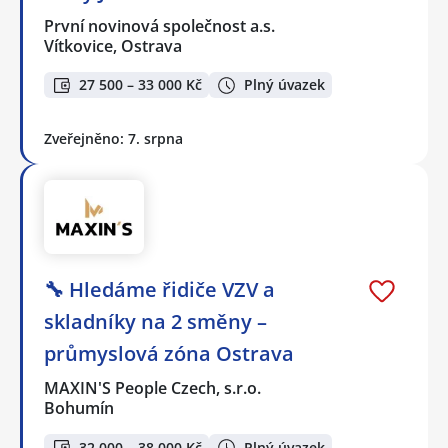
První novinová společnost a.s.
Vítkovice, Ostrava
27 500 – 33 000 Kč
Plný úvazek
Zveřejněno: 7. srpna
🔧 Hledáme řidiče VZV a
skladníky na 2 směny –
průmyslová zóna Ostrava
MAXIN'S People Czech, s.r.o.
Bohumín
32 000 – 38 000 Kč
Plný úvazek