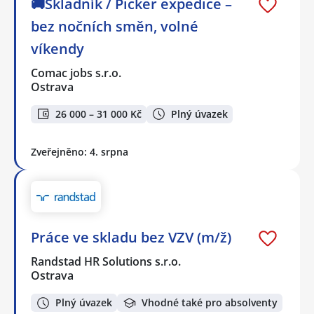
🚚Skladník / Picker expedice –
bez nočních směn, volné
víkendy
Comac jobs s.r.o.
Ostrava
26 000 – 31 000 Kč
Plný úvazek
Zveřejněno: 4. srpna
Práce ve skladu bez VZV (m/ž)
Randstad HR Solutions s.r.o.
Ostrava
Plný úvazek
Vhodné také pro absolventy