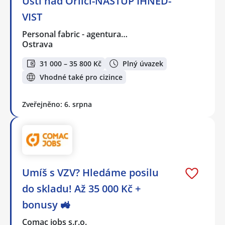
Ústí nad Orlicí-NÁSTUP IHNED-
VIST
Personal fabric - agentura…
Ostrava
31 000 – 35 800 Kč
Plný úvazek
Vhodné také pro cizince
Zveřejněno: 6. srpna
Umíš s VZV? Hledáme posilu
do skladu! Až 35 000 Kč +
bonusy 🚜
Comac jobs s.r.o.