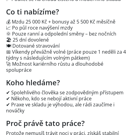
Co ti nabízíme?
💰 Mzdu 25 000 Kč + bonusy až 5 500 Kč měsíčně
📈 Po půl roce navýšení mzdy
🌞 Pouze ranní a odpolední směny – bez nočních
🏖️ 25 dní dovolené
🍽️ Dotované stravování
📅 Víkendy převážně volné (práce pouze 1 neděli za 4
týdny s následujícím volným pátkem)
🚀 Možnost kariérního růstu a dlouhodobé
spolupráce
Koho hledáme?
✔ Spolehlivého člověka se zodpovědným přístupem
✔ Někoho, kdo se nebojí aktivní práce
✔ Praxe ve skladu je výhodou, ale rádi zaučíme i
nováčky
Proč právě tato práce?
Protože nemusíš trávit noci v práci, získáš stabilní