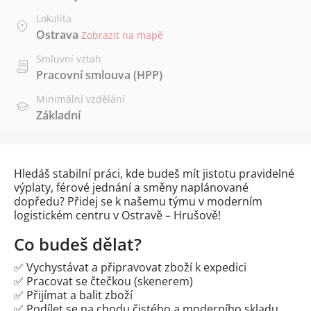
Lokalita
Ostrava
Zobrazit na mapě
Smluvní vztah
Pracovní smlouva (HPP)
Minimální vzdělání
Základní
Hledáš stabilní práci, kde budeš mít jistotu pravidelné
výplaty, férové jednání a směny naplánované
dopředu? Přidej se k našemu týmu v moderním
logistickém centru v Ostravě – Hrušově!
Co budeš dělat?
✅ Vychystávat a připravovat zboží k expedici
✅ Pracovat se čtečkou (skenerem)
✅ Přijímat a balit zboží
✅ Podílet se na chodu čistého a moderního skladu