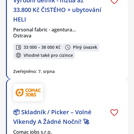
Výrobní dělník - mzda až
33.800 Kč ČISTÉHO + ubytování
HELI
Personal fabric - agentura…
Ostrava
33 000 – 38 000 Kč
Plný úvazek
Vhodné také pro cizince
Zveřejněno: 7. srpna
📦 Skladník / Picker – Volné
Víkendy A Žádné Noční! 🚀
Comac jobs s.r.o.