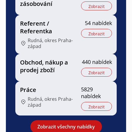
zásobování
Zobrazit
Referent /
54 nabídek
Referentka
Zobrazit
Rudná, okres Praha-
západ
Obchod, nákup a
440 nabídek
prodej zboží
Zobrazit
Práce
5829
nabídek
Rudná, okres Praha-
západ
Zobrazit
Zobrazit všechny nabídky