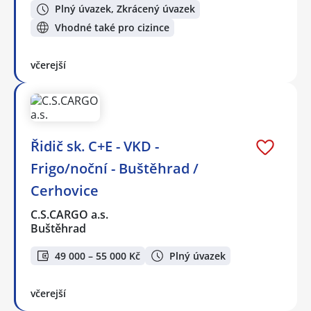
Plný úvazek, Zkrácený úvazek
Vhodné také pro cizince
včerejší
Řidič sk. C+E - VKD -
Frigo/noční - Buštěhrad /
Cerhovice
C.S.CARGO a.s.
Buštěhrad
49 000 – 55 000 Kč
Plný úvazek
včerejší