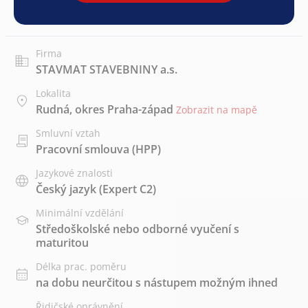
Firma
STAVMAT STAVEBNINY a.s.
Lokalita
Rudná, okres Praha-západ
Zobrazit na mapě
Smluvní vztah
Pracovní smlouva (HPP)
Jazykové znalosti
Český jazyk
(Expert C2)
Minimální vzdělání
Středoškolské nebo odborné vyučení s
maturitou
Délka prac. poměru
na dobu neurčitou s nástupem možným ihned
Řidičské oprávnění