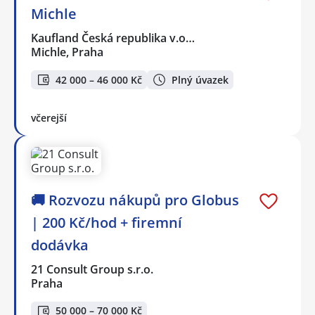
Michle
Kaufland Česká republika v.o…
Michle, Praha
42 000 – 46 000 Kč
Plný úvazek
včerejší
🚚 Rozvozu nákupů pro Globus
| 200 Kč/hod + firemní
dodávka
21 Consult Group s.r.o.
Praha
50 000 – 70 000 Kč