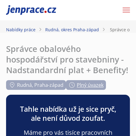
JenPráce.cz
Nabídky práce
Rudná, okres Praha-západ
Správce obal
Správce obalového
hospodářství pro stavebniny -
Nadstandardní plat + Benefity!
Rudná, Praha-západ
Plný úvazek
Tahle nabídka už je sice pryč,
ale není důvod zoufat.
Máme pro vás tisíce pracovních