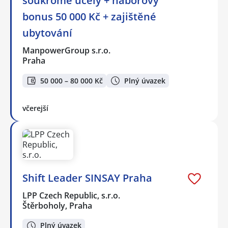
soukromé účely + náborový
bonus 50 000 Kč + zajištěné
ubytování
ManpowerGroup s.r.o.
Praha
50 000 – 80 000 Kč
Plný úvazek
včerejší
Shift Leader SINSAY Praha
LPP Czech Republic, s.r.o.
Štěrboholy, Praha
Plný úvazek