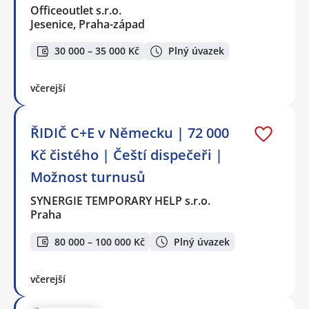
Officeoutlet s.r.o.
Jesenice, Praha-západ
30 000 – 35 000 Kč
Plný úvazek
včerejší
ŘIDIČ C+E v Německu | 72 000
Kč čistého | Čeští dispečeři |
Možnost turnusů
SYNERGIE TEMPORARY HELP s.r.o.
Praha
80 000 – 100 000 Kč
Plný úvazek
včerejší