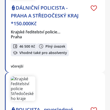
👮DÁLNIČNÍ POLICISTA -
PRAHA A STŘEDOČESKÝ KRAJ
*150.000Kč
Krajské ředitelství policie…
Praha
46 500 Kč
Plný úvazek
Vhodné také pro absolventy
včerejší
👮POLICISTA - prvosledové