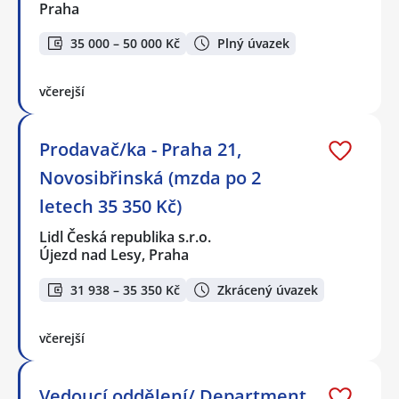
Praha
35 000 – 50 000 Kč
Plný úvazek
včerejší
Prodavač/ka - Praha 21,
Novosibřinská (mzda po 2
letech 35 350 Kč)
Lidl Česká republika s.r.o.
Újezd nad Lesy, Praha
31 938 – 35 350 Kč
Zkrácený úvazek
včerejší
Vedoucí oddělení/ Department