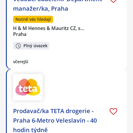
manažer/ka, Praha
Nutně vás hledají
H & M Hennes & Mauritz CZ, s…
Praha
Plný úvazek
včerejší
Prodavač/ka TETA drogerie -
Praha 6-Metro Veleslavín - 40
hodin týdně