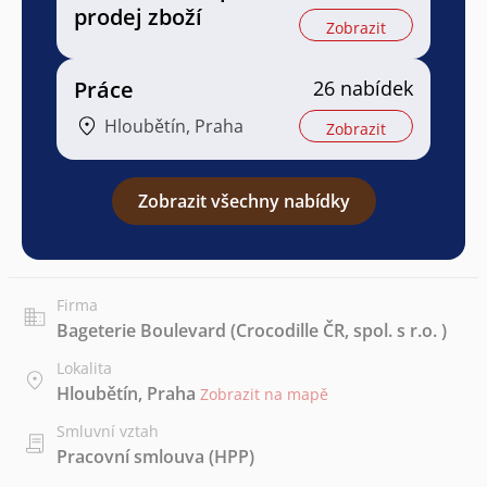
prodej zboží
Zobrazit
Práce
26 nabídek
Hloubětín, Praha
Zobrazit
Zobrazit všechny nabídky
Firma
Bageterie Boulevard (Crocodille ČR, spol. s r.o. )
Lokalita
Hloubětín, Praha
Zobrazit na mapě
Smluvní vztah
Pracovní smlouva (HPP)