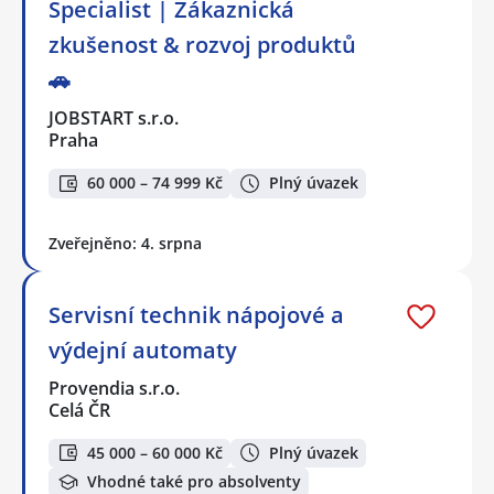
Specialist | Zákaznická
zkušenost & rozvoj produktů
🚗
JOBSTART s.r.o.
Praha
60 000 – 74 999 Kč
Plný úvazek
Zveřejněno: 4. srpna
Servisní technik nápojové a
výdejní automaty
Provendia s.r.o.
Celá ČR
45 000 – 60 000 Kč
Plný úvazek
Vhodné také pro absolventy