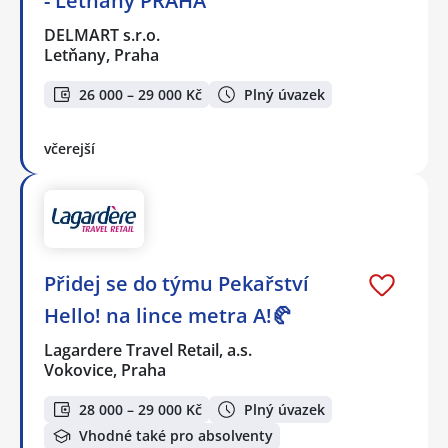
- Letňany PRAHA
DELMART s.r.o.
Letňany, Praha
26 000 – 29 000 Kč
Plný úvazek
včerejší
Přidej se do týmu Pekařství
Hello! na lince metra A!🥐
Lagardere Travel Retail, a.s.
Vokovice, Praha
28 000 – 29 000 Kč
Plný úvazek
Vhodné také pro absolventy