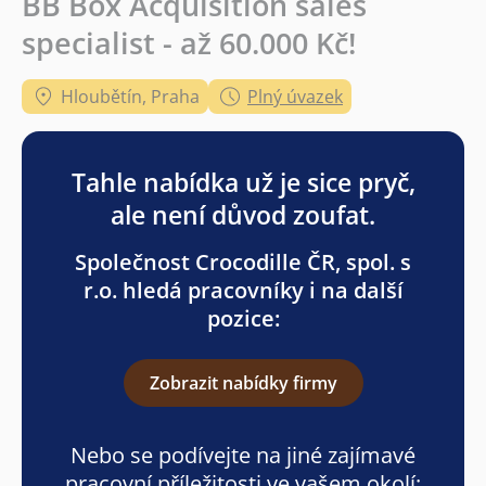
BB Box Acquisition sales
specialist - až 60.000 Kč!
Hloubětín, Praha
Plný úvazek
Tahle nabídka už je sice pryč,
ale není důvod zoufat.
Společnost Crocodille ČR, spol. s
r.o. hledá pracovníky i na další
pozice:
Zobrazit nabídky firmy
Nebo se podívejte na jiné zajímavé
pracovní příležitosti ve vašem okolí: