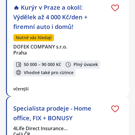
🔥 Kurýr v Praze a okolí:
Výdělek až 4 000 Kč/den +
firemní auto i domů!
Nutně vás hledají
DOFEK COMPANY s.r.o.
Praha
50 000 – 90 000 Kč
Plný úvazek
Vhodné také pro cizince
včerejší
Specialista prodeje - Home
office, FIX + BONUSY
4Life Direct Insurance…
Celá ČR