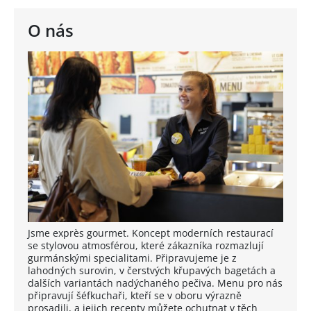
O nás
Jsme exprès gourmet. Koncept moderních restaurací
se stylovou atmosférou, které zákazníka rozmazlují
gurmánskými specialitami. Připravujeme je z
lahodných surovin, v čerstvých křupavých bagetách a
dalších variantách nadýchaného pečiva. Menu pro nás
připravují šéfkuchaři, kteří se v oboru výrazně
prosadili, a jejich recepty můžete ochutnat v těch