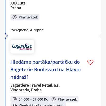
XXXLutz
Praha
Plný úvazek
Zveřejněno: 4. srpna
Hledáme parťáka/parťačku do
Bageterie Boulevard na Hlavní
nádraží
Lagardere Travel Retail, a.s.
Vinohrady, Praha
34 000 – 37 000 Kč
Plný úvazek
Vhodné také pro absolventy