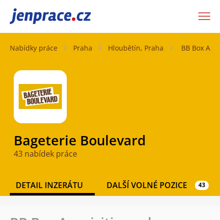
JenPráce.cz
Nabídky práce
Praha
Hloubětín, Praha
BB Box Acqui
Bageterie Boulevard
43 nabídek práce
DETAIL INZERÁTU
DALŠÍ VOLNÉ POZICE
43