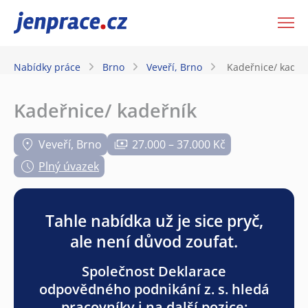
JenPráce.cz
Nabídky práce
Brno
Veveří, Brno
Kadeřnice/ kadeř
Kadeřnice/ kadeřník
Veveří, Brno
27.000 – 37.000 Kč
Plný úvazek
Tahle nabídka už je sice pryč,
ale není důvod zoufat.
Společnost Deklarace
odpovědného podnikání z. s. hledá
pracovníky i na další pozice: