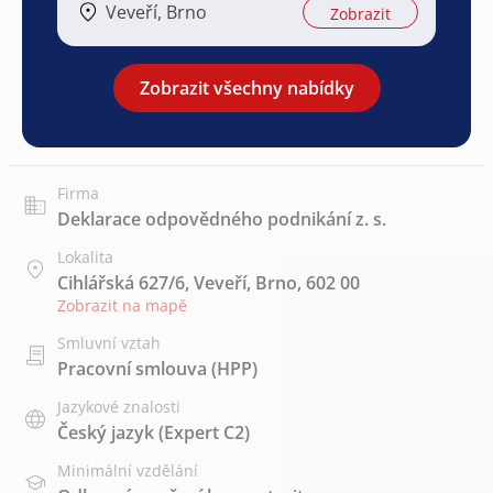
Veveří, Brno
Zobrazit
Zobrazit všechny nabídky
Firma
Deklarace odpovědného podnikání z. s.
Lokalita
Cihlářská 627/6, Veveří, Brno, 602 00
Zobrazit na mapě
Smluvní vztah
Pracovní smlouva (HPP)
Jazykové znalosti
Český jazyk
(Expert C2)
Minimální vzdělání