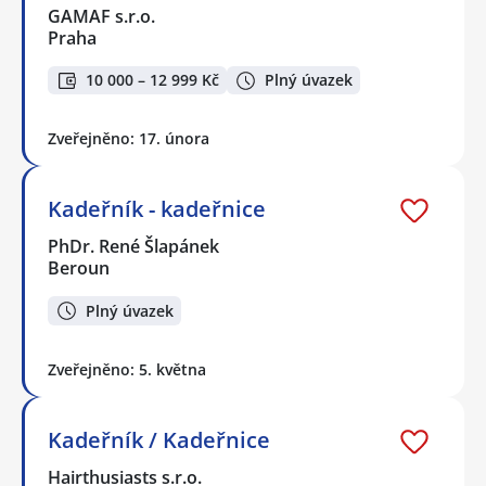
GAMAF s.r.o.
Praha
10 000 – 12 999 Kč
Plný úvazek
Zveřejněno: 17. února
Kadeřník - kadeřnice
PhDr. René Šlapánek
Beroun
Plný úvazek
Zveřejněno: 5. května
Kadeřník / Kadeřnice
Hairthusiasts s.r.o.