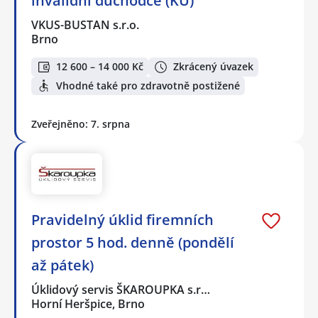
invalidní důchodce (KU)
VKUS-BUSTAN s.r.o.
Brno
12 600 – 14 000 Kč
Zkrácený úvazek
Vhodné také pro zdravotně postižené
Zveřejněno: 7. srpna
Pravidelný úklid firemních
prostor 5 hod. denně (pondělí
až pátek)
Úklidový servis ŠKAROUPKA s.r…
Horní Heršpice, Brno