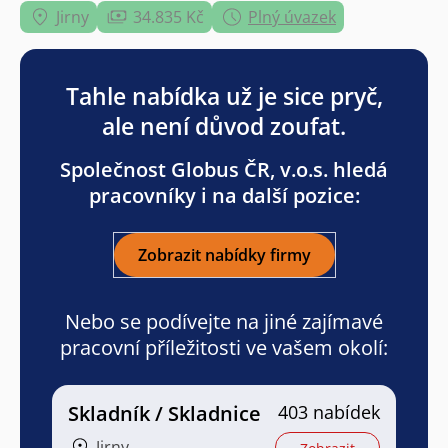
Jirny
34.835 Kč
Plný úvazek
Tahle nabídka už je sice pryč,
ale není důvod zoufat.
Společnost Globus ČR, v.o.s. hledá
pracovníky i na další pozice:
Zobrazit nabídky firmy
Nebo se podívejte na jiné zajímavé
pracovní příležitosti ve vašem okolí:
Skladník / Skladnice
403 nabídek
Jirny