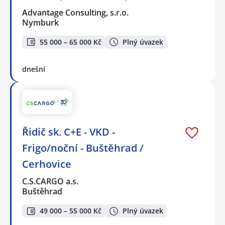
Advantage Consulting, s.r.o.
Nymburk
55 000 – 65 000 Kč
Plný úvazek
dnešní
Řidič sk. C+E - VKD -
Frigo/noční - Buštěhrad /
Cerhovice
C.S.CARGO a.s.
Buštěhrad
49 000 – 55 000 Kč
Plný úvazek