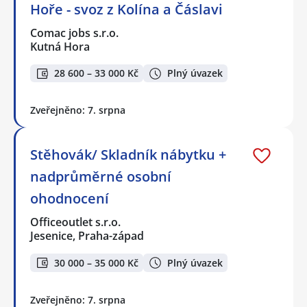
Hoře - svoz z Kolína a Čáslavi
Comac jobs s.r.o.
Kutná Hora
28 600 – 33 000 Kč
Plný úvazek
Zveřejněno: 7. srpna
Stěhovák/ Skladník nábytku +
nadprůměrné osobní
ohodnocení
Officeoutlet s.r.o.
Jesenice, Praha-západ
30 000 – 35 000 Kč
Plný úvazek
Zveřejněno: 7. srpna