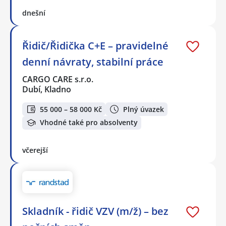
dnešní
Řidič/Řidička C+E – pravidelné
denní návraty, stabilní práce
CARGO CARE s.r.o.
Dubí, Kladno
55 000 – 58 000 Kč
Plný úvazek
Vhodné také pro absolventy
včerejší
Skladník - řidič VZV (m/ž) – bez