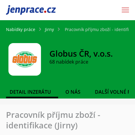
JenPráce.cz
Nabídky práce
Jirny
Pracovník příjmu zboží - identifikac
Globus ČR, v.o.s.
68 nabídek práce
DETAIL INZERÁTU
O NÁS
DALŠÍ VOLNÉ PO
Pracovník příjmu zboží -
identifikace (Jirny)