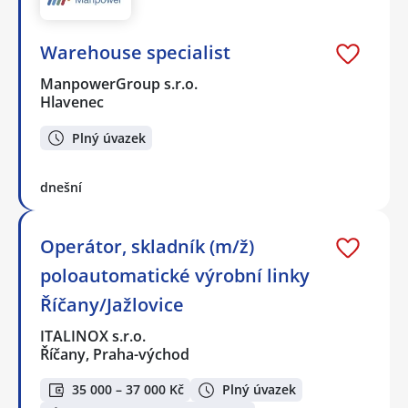
Warehouse specialist
ManpowerGroup s.r.o.
Hlavenec
Plný úvazek
dnešní
Operátor, skladník (m/ž)
poloautomatické výrobní linky
Říčany/Jažlovice
ITALINOX s.r.o.
Říčany, Praha-východ
35 000 – 37 000 Kč
Plný úvazek