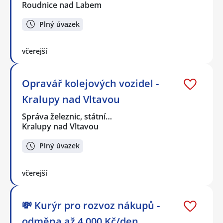
Roudnice nad Labem
Plný úvazek
včerejší
Opravář kolejových vozidel -
Kralupy nad Vltavou
Správa železnic, státní…
Kralupy nad Vltavou
Plný úvazek
včerejší
💸 Kurýr pro rozvoz nákupů -
odměna až 4.000 Kč/den