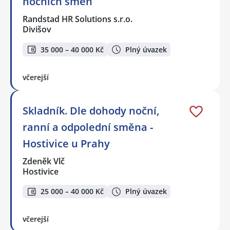
nočních směn
Randstad HR Solutions s.r.o.
Divišov
35 000 – 40 000 Kč
Plný úvazek
včerejší
Skladník. Dle dohody noční,
ranní a odpolední směna -
Hostivice u Prahy
Zdeněk Vlč
Hostivice
25 000 – 40 000 Kč
Plný úvazek
včerejší