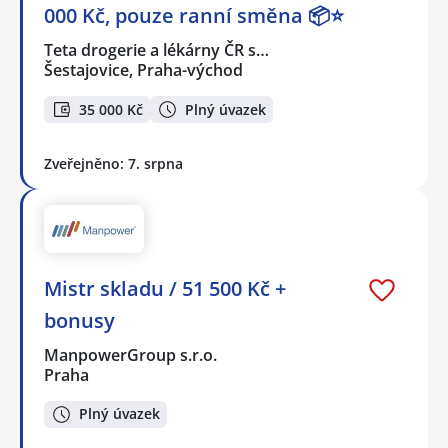
000 Kč, pouze ranní směna 📦⭐
Teta drogerie a lékárny ČR s…
Šestajovice, Praha-východ
35 000 Kč
Plný úvazek
Zveřejněno: 7. srpna
Mistr skladu / 51 500 Kč +
bonusy
ManpowerGroup s.r.o.
Praha
Plný úvazek