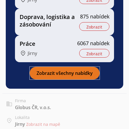
Zobrazit
Doprava, logistika a
875 nabídek
zásobování
Zobrazit
Práce
6067 nabídek
Jirny
Zobrazit
Zobrazit všechny nabídky
Firma
Globus ČR, v.o.s.
Lokalita
Jirny
Zobrazit na mapě