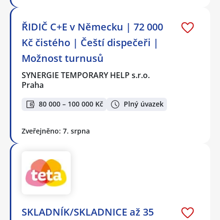
ŘIDIČ C+E v Německu | 72 000
Kč čistého | Čeští dispečeři |
Možnost turnusů
SYNERGIE TEMPORARY HELP s.r.o.
Praha
80 000 – 100 000 Kč
Plný úvazek
Zveřejněno: 7. srpna
SKLADNÍK/SKLADNICE až 35