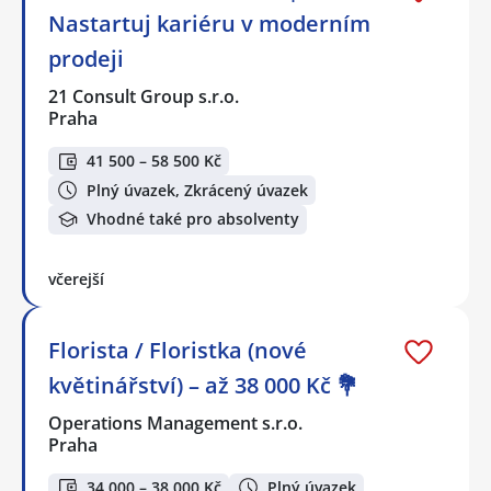
Nastartuj kariéru v moderním
prodeji
21 Consult Group s.r.o.
Praha
41 500 – 58 500 Kč
Plný úvazek, Zkrácený úvazek
Vhodné také pro absolventy
včerejší
Florista / Floristka (nové
květinářství) – až 38 000 Kč 💐
Operations Management s.r.o.
Praha
34 000 – 38 000 Kč
Plný úvazek