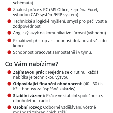
schémata).
Znalost práce s PC (MS Office, zejména Excel,
výhodou CAD systém/ERP systém).
Technické a logické myšlení, smysl pro pečlivost a
zodpovědnost.
Anglický jazyk na komunikativní úrovni (výhodou).
Proaktivní přístup a schopnost dotahovat věci do
konce.
Schopnost pracovat samostatně i v týmu.
Co Vám nabízíme?
Zajímavou práci:
Nejedná se o rutinu, každá
nabídka je technickou výzvou.
Odpovídající finanční ohodnocení:
(40 - 60 tis.
Kč + bonusy za úspěšné zakázky).
Stabilní zázemí:
Práce ve stabilní společnosti s
dlouholetou tradicí.
Osobní rozvoj:
Odborné vzdělávání, včetně
možnosti zahraničních stáží.