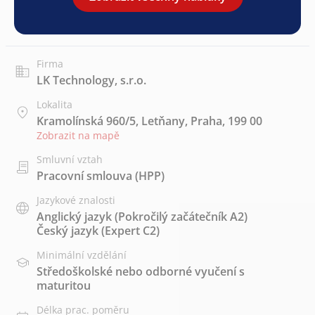
Firma
LK Technology, s.r.o.
Lokalita
Kramolínská 960/5, Letňany, Praha, 199 00
Zobrazit na mapě
Smluvní vztah
Pracovní smlouva (HPP)
Jazykové znalosti
Anglický jazyk
(Pokročilý začátečník A2)
Český jazyk
(Expert C2)
Minimální vzdělání
Středoškolské nebo odborné vyučení s
maturitou
Délka prac. poměru