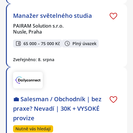
Manažer světelného studia
PAIRAM Solution s.r.o.
Nusle, Praha
65 000 – 75 000 Kč
Plný úvazek
Zveřejněno: 8. srpna
💼 Salesman / Obchodník | bez
praxe? Nevadí | 30K + VYSOKÉ
provize
Nutně vás hledají