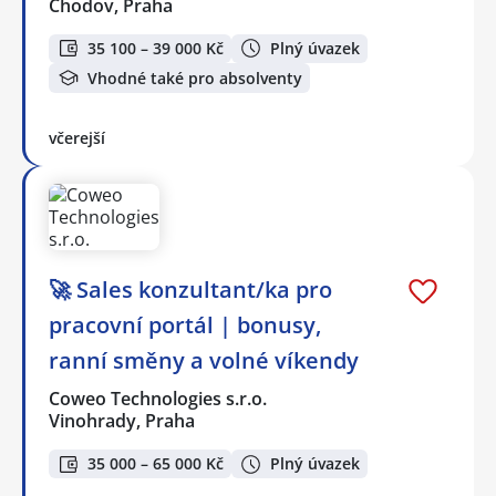
Chodov, Praha
35 100 – 39 000 Kč
Plný úvazek
Vhodné také pro absolventy
včerejší
🚀 Sales konzultant/ka pro
pracovní portál | bonusy,
ranní směny a volné víkendy
Coweo Technologies s.r.o.
Vinohrady, Praha
35 000 – 65 000 Kč
Plný úvazek