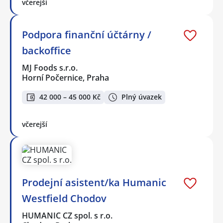
včerejší
Podpora finanční účtárny /
backoffice
MJ Foods s.r.o.
Horní Počernice, Praha
42 000 – 45 000 Kč
Plný úvazek
včerejší
Prodejní asistent/ka Humanic
Westfield Chodov
HUMANIC CZ spol. s r.o.