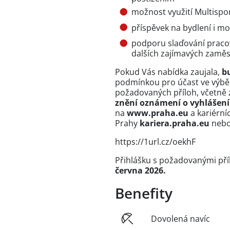
možnost využití Multispor
příspěvek na bydlení i m
podporu slaďování pracov
dalších zajímavých zamě
Pokud Vás nabídka zaujala,
b
podmínkou pro účast ve výbě
požadovaných příloh, včetně 
znění oznámení o vyhlášení
na
www.praha.eu
a kariérní
Prahy
kariera.praha.eu
nebo 
https://1url.cz/oekhF
Přihlášku s požadovanými pří
června 2026.
Benefity
Dovolená navíc