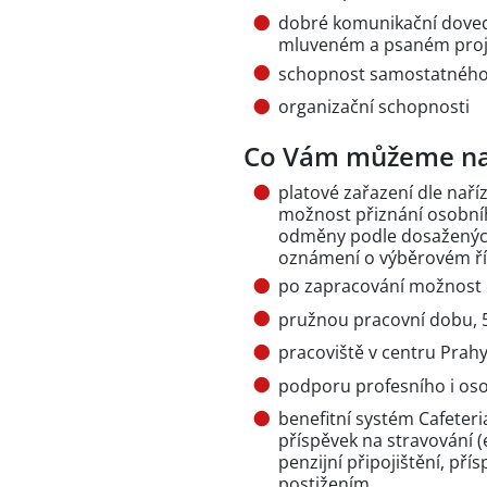
dobré komunikační dovedn
mluveném a psaném pro
schopnost samostatného
organizační schopnosti
Co Vám můžeme na
platové zařazení dle naříz
možnost přiznání osobní
odměny podle dosažených 
oznámení o výběrovém ří
po zapracování možnost
pružnou pracovní dobu, 5
pracoviště v centru Prah
podporu profesního i oso
benefitní systém Cafeteri
příspěvek na stravování (
penzijní připojištění, př
postižením