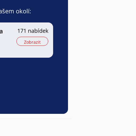
vašem okolí:
a
171 nabídek
Zobrazit