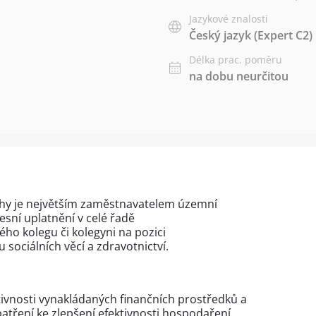
Jazykové znalosti
Český jazyk
(Expert C2)
Délka prac. poměru
na dobu neurčitou
ahy je největším zaměstnavatelem územní
esní uplatnění v celé řadě
ho kolegu či kolegyni na pozici
 sociálních věcí a zdravotnictví.
tivnosti vynakládaných finančních prostředků a
atření ke zlepšení efektivnosti hospodaření