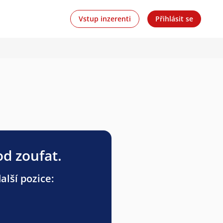
Vstup inzerenti
Přihlásit se
od zoufat.
lší pozice: