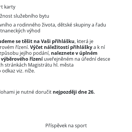
t karty
ožnost služebního bytu
ního a rodinného života, dětské skupiny a řadu
stnaneckých výhod
udeme se těšit na Vaši přihlášku
, která je
rovém řízení.
Výčet náležitostí přihlášky
a k ní
způsobu jejího podání,
naleznete v úplném
 výběrového řízení
uveřejněném na úřední desce
ch stránkách Magistrátu hl. města
odkaz viz. níže.
lohami je nutné doručit
nejpozději dne 26.
Příspěvek na sport