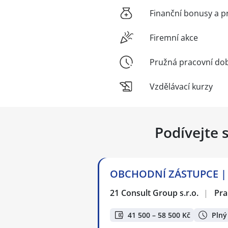
Finanční bonusy a p
Firemní akce
Pružná pracovní do
Vzdělávací kurzy
Podívejte 
OBCHODNÍ ZÁSTUPCE | N
21 Consult Group s.r.o.
|
Pra
41 500 – 58 500 Kč
Plný