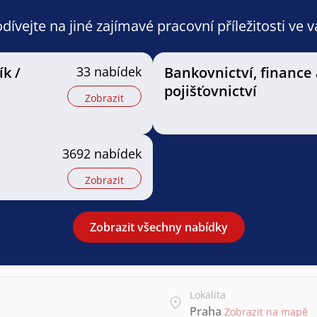
ívejte na jiné zajímavé pracovní příležitosti ve 
k /
33 nabídek
Bankovnictví, finance 
pojišťovnictví
Zobrazit
3692 nabídek
Zobrazit
Zobrazit všechny nabídky
Lokalita
Praha
Zobrazit na mapě