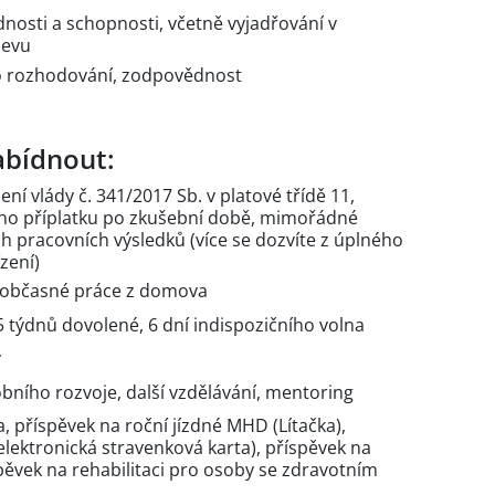
osti a schopnosti, včetně vyjadřování v
jevu
 rozhodování, zodpovědnost
bídnout:
ení vlády č. 341/2017 Sb. v platové třídě 11,
ho příplatku po zkušební době, mimořádné
pracovních výsledků (více se dozvíte z úplného
zení)
 občasné práce z domova
 týdnů dovolené, 6 dní indispozičního volna
y
bního rozvoje, další vzdělávání, mentoring
a, příspěvek na roční jízdné MHD (Lítačka),
elektronická stravenková karta), příspěvek na
íspěvek na rehabilitaci pro osoby se zdravotním