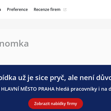
a
Preference
Recenze firem
onomka
ídka už je sice pryč, ale není dův
 HLAVNÍ MĚSTO PRAHA hledá pracovníky i na da
Zobrazit nabídky firmy