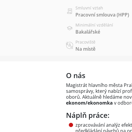
Smluvní vztah
Pracovní smlouva (HPP)
Minimální vzdělání
Bakalářské
Pracoviště
Na místě
O nás
Magistrát hlavního města Pr
samosprávy, který nabízí prof
oborů. Aktuálně hledáme nové
ekonom/ekonomka
v odboru
Náplň práce:
zpracovávání analýz efek
předkládání návrhů na op