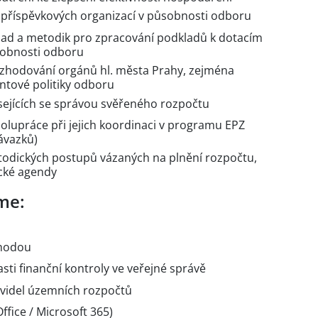
í příspěvkových organizací v působnosti odboru
sad a metodik pro zpracování podkladů k dotacím
sobnosti odboru
ozhodování orgánů hl. města Prahy, zejména
ntové politiky odboru
isejících se správou svěřeného rozpočtu
olupráce při jejich koordinaci v programu EPZ
ávazků)
todických postupů vázaných na plnění rozpočtu,
ické agendy
me:
ýhodou
asti finanční kontroly ve veřejné správě
ravidel územních rozpočtů
ffice / Microsoft 365)