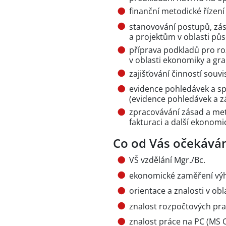
finanční metodické řízen
stanovování postupů, zá
a projektům v oblasti pů
příprava podkladů pro r
v oblasti ekonomiky a gra
zajišťování činností souv
evidence pohledávek a sp
(evidence pohledávek a z
zpracovávání zásad a me
fakturaci a další ekonom
Co od Vás očekává
VŠ vzdělání Mgr./Bc.
ekonomické zaměření v
orientace a znalosti v obl
znalost rozpočtových p
znalost práce na PC (MS O