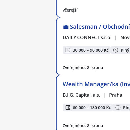
včerejší
💼 Salesman / Obchodní
DAILY CONNECT s.r.o.
|
Nov
30 000 – 90 000 Kč
Plný
Zveřejněno: 8. srpna
Wealth Manager/ka (Inve
B.I.G. Capital, a.s.
|
Praha
60 000 – 180 000 Kč
Pln
Zveřejněno: 8. srpna