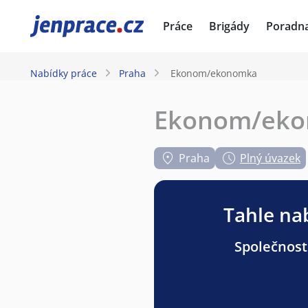
JenPráce.cz
Práce
Brigády
Poradn
Nabídky práce
Praha
Ekonom/ekonomka
Ekonom/ek
Praha
Plný úvazek
Tahle nab
Společnost