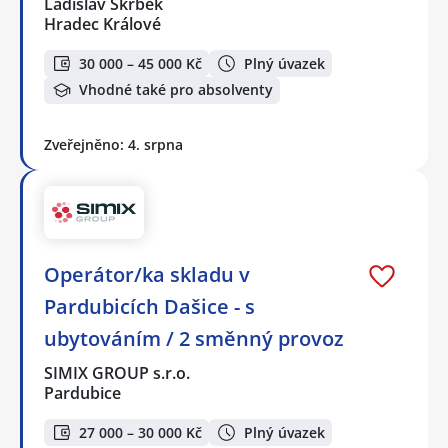
Ladislav Skrbek
Hradec Králové
30 000 – 45 000 Kč
Plný úvazek
Vhodné také pro absolventy
Zveřejněno: 4. srpna
Operátor/ka skladu v
Pardubicích Dašice - s
ubytováním / 2 směnný provoz
SIMIX GROUP s.r.o.
Pardubice
27 000 – 30 000 Kč
Plný úvazek