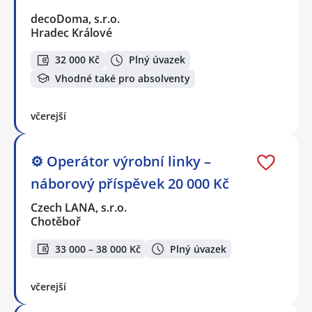
decoDoma, s.r.o.
Hradec Králové
32 000 Kč
Plný úvazek
Vhodné také pro absolventy
včerejší
⚙️ Operátor výrobní linky –
náborový příspěvek 20 000 Kč
Czech LANA, s.r.o.
Chotěboř
33 000 – 38 000 Kč
Plný úvazek
včerejší