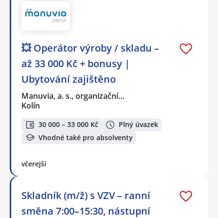
💥 Operátor výroby / skladu –
až 33 000 Kč + bonusy |
Ubytování zajištěno
Manuvia, a. s., organizační…
Kolín
30 000 – 33 000 Kč
Plný úvazek
Vhodné také pro absolventy
včerejší
Skladník (m/ž) s VZV – ranní
směna 7:00–15:30, nástupní