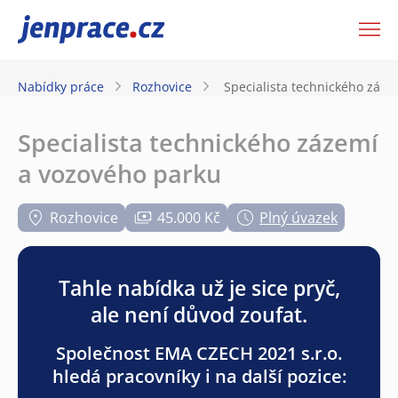
JenPráce.cz
Nabídky práce
Rozhovice
Specialista technického záze
Specialista technického zázemí
a vozového parku
Rozhovice
45.000 Kč
Plný úvazek
Tahle nabídka už je sice pryč,
ale není důvod zoufat.
Společnost EMA CZECH 2021 s.r.o.
hledá pracovníky i na další pozice: