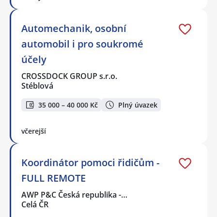
Automechanik, osobní
automobil i pro soukromé
účely
CROSSDOCK GROUP s.r.o.
Stéblová
35 000 – 40 000 Kč
Plný úvazek
včerejší
Koordinátor pomoci řidičům -
FULL REMOTE
AWP P&C Česká republika -…
Celá ČR