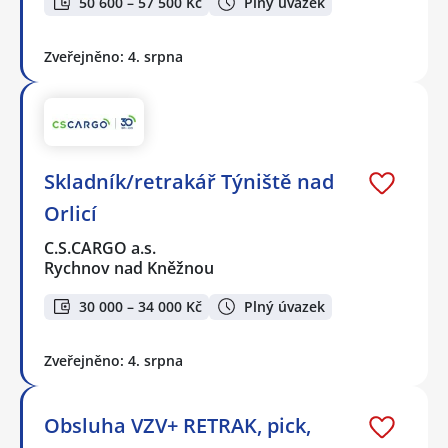
50 600 – 57 500 Kč
Plný úvazek
Zveřejněno: 4. srpna
Skladník/retrakář Týniště nad
Orlicí
C.S.CARGO a.s.
Rychnov nad Kněžnou
30 000 – 34 000 Kč
Plný úvazek
Zveřejněno: 4. srpna
Obsluha VZV+ RETRAK, pick,