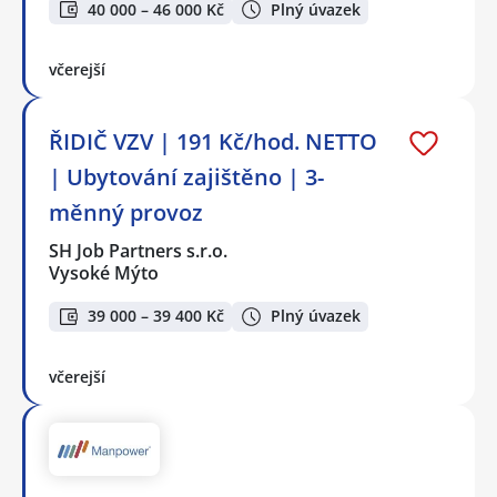
40 000 – 46 000 Kč
Plný úvazek
včerejší
ŘIDIČ VZV | 191 Kč/hod. NETTO
| Ubytování zajištěno | 3-
měnný provoz
SH Job Partners s.r.o.
Vysoké Mýto
39 000 – 39 400 Kč
Plný úvazek
včerejší