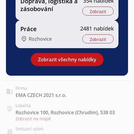
Doprava, logistika a
354 nabídek
zásobování
Zobrazit
Práce
2481 nabídek
Rozhovice
Zobrazit
Zobrazit všechny nabídky
Firma
EMA CZECH 2021 s.r.o.
Lokalita
Rozhovice 100, Rozhovice (Chrudim), 538 03
Zobrazit na mapě
Smluvní vztah