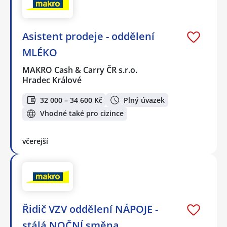
Asistent prodeje - oddělení
MLÉKO
MAKRO Cash & Carry ČR s.r.o.
Hradec Králové
32 000 – 34 600 Kč
Plný úvazek
Vhodné také pro cizince
včerejší
Řidič VZV oddělení NÁPOJE -
stálá NOČNÍ směna