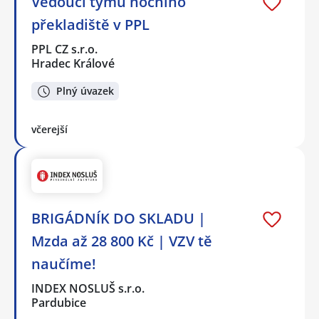
Vedoucí týmu nočního
překladiště v PPL
PPL CZ s.r.o.
Hradec Králové
Plný úvazek
včerejší
BRIGÁDNÍK DO SKLADU |
Mzda až 28 800 Kč | VZV tě
naučíme!
INDEX NOSLUŠ s.r.o.
Pardubice