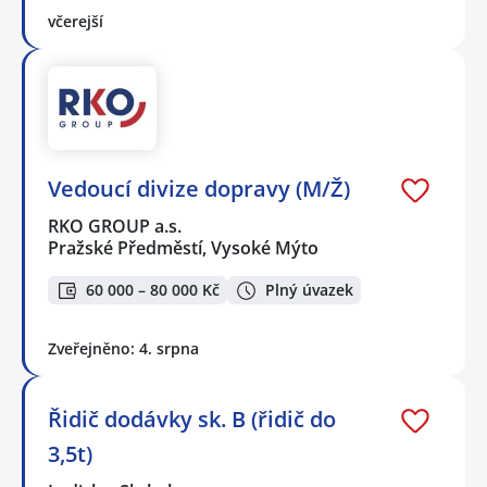
včerejší
Vedoucí divize dopravy (M/Ž)
RKO GROUP a.s.
Pražské Předměstí, Vysoké Mýto
60 000 – 80 000 Kč
Plný úvazek
Zveřejněno: 4. srpna
Řidič dodávky sk. B (řidič do
3,5t)