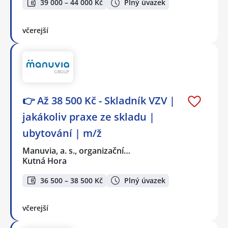
39 000 – 44 000 Kč
Plný úvazek
včerejší
👉 Až 38 500 Kč - Skladník VZV |
jakákoliv praxe ze skladu |
ubytování | m/ž
Manuvia, a. s., organizační…
Kutná Hora
36 500 – 38 500 Kč
Plný úvazek
včerejší