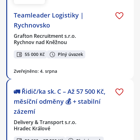
Teamleader Logistiky |
Rychnovsko
Grafton Recruitment s.r.o.
Rychnov nad Kněžnou
55 000 Kč
Plný úvazek
Zveřejněno: 4. srpna
🚛 Řidič/ka sk. C – Až 57 500 Kč,
měsíční odměny 💰 + stabilní
zázemí
Delivery & Transport s.r.o.
Hradec Králové