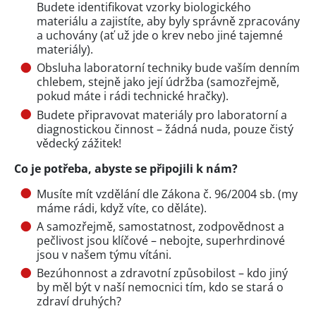
Budete identifikovat vzorky biologického
materiálu a zajistíte, aby byly správně zpracovány
a uchovány (ať už jde o krev nebo jiné tajemné
materiály).
Obsluha laboratorní techniky bude vaším denním
chlebem, stejně jako její údržba (samozřejmě,
pokud máte i rádi technické hračky).
Budete připravovat materiály pro laboratorní a
diagnostickou činnost – žádná nuda, pouze čistý
vědecký zážitek!
Co je potřeba, abyste se připojili k nám?
Musíte mít vzdělání dle Zákona č. 96/2004 sb. (my
máme rádi, když víte, co děláte).
A samozřejmě, samostatnost, zodpovědnost a
pečlivost jsou klíčové – nebojte, superhrdinové
jsou v našem týmu vítáni.
Bezúhonnost a zdravotní způsobilost – kdo jiný
by měl být v naší nemocnici tím, kdo se stará o
zdraví druhých?