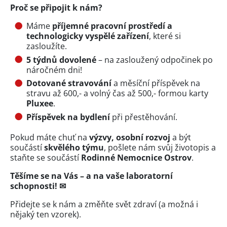
Proč se připojit k nám?
Máme
příjemné pracovní prostředí a
technologicky vyspělé zařízení
, které si
zasloužíte.
5 týdnů dovolené
– na zasloužený odpočinek po
náročném dni!
Dotované stravování
a měsíční příspěvek na
stravu až 600,- a volný čas až 500,- formou karty
Pluxee
.
Příspěvek na bydlení
při přestěhování.
Pokud máte chuť na
výzvy, osobní rozvoj
a být
součástí
skvělého týmu
, pošlete nám svůj životopis a
staňte se součástí
Rodinné Nemocnice Ostrov
.
Těšíme se na Vás – a na vaše laboratorní
schopnosti! ✉
Přidejte se k nám a změňte svět zdraví (a možná i
nějaký ten vzorek).