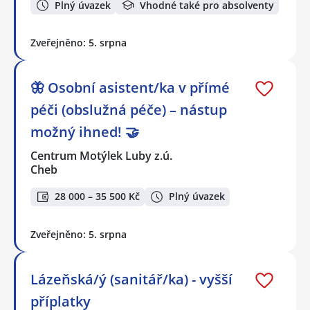
Plný úvazek
Vhodné také pro absolventy
Zveřejněno: 5. srpna
🦋 Osobní asistent/ka v přímé
péči (obslužná péče) – nástup
možný ihned! 🤝
Centrum Motýlek Luby z.ú.
Cheb
28 000 – 35 500 Kč
Plný úvazek
Zveřejněno: 5. srpna
Lázeňská/ý (sanitář/ka) - vyšší
příplatky