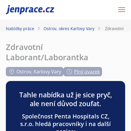
JenPráce.cz
Nabídky práce
Ostrov, okres Karlovy Vary
Zdravotní La
Zdravotní
Laborant/Laborantka
Ostrov, Karlovy Vary
Plný úvazek
Tahle nabídka už je sice pryč,
ale není důvod zoufat.
Společnost Penta Hospitals CZ,
s.r.o. hledá pracovníky i na další