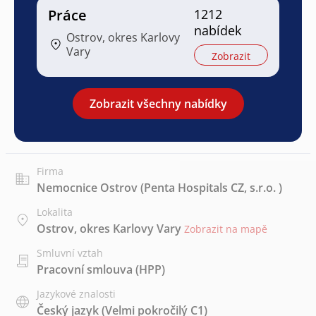
Práce
1212
nabídek
Ostrov, okres Karlovy
Vary
Zobrazit
Zobrazit všechny nabídky
Firma
Nemocnice Ostrov (Penta Hospitals CZ, s.r.o. )
Lokalita
Ostrov, okres Karlovy Vary
Zobrazit na mapě
Smluvní vztah
Pracovní smlouva (HPP)
Jazykové znalosti
Český jazyk
(Velmi pokročilý C1)