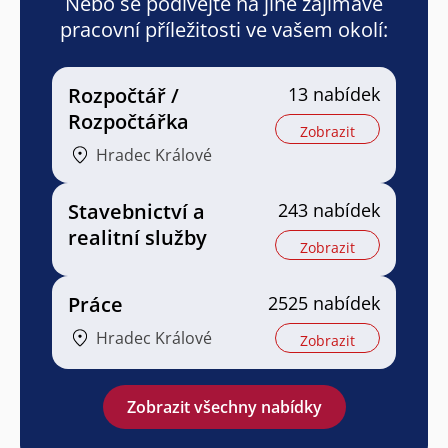
Nebo se podívejte na jiné zajímavé
pracovní příležitosti ve vašem okolí:
Rozpočtář /
13 nabídek
Rozpočtářka
Zobrazit
Hradec Králové
Stavebnictví a
243 nabídek
realitní služby
Zobrazit
Práce
2525 nabídek
Hradec Králové
Zobrazit
Zobrazit všechny nabídky