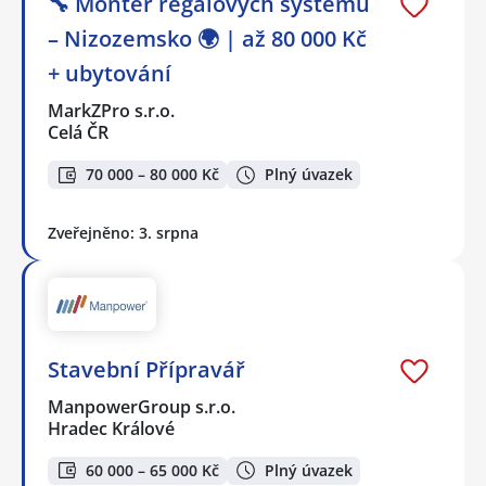
🔧 Montér regálových systémů
– Nizozemsko 🌍 | až 80 000 Kč
+ ubytování
MarkZPro s.r.o.
Celá ČR
70 000 – 80 000 Kč
Plný úvazek
Zveřejněno: 3. srpna
Stavební Přípravář
ManpowerGroup s.r.o.
Hradec Králové
60 000 – 65 000 Kč
Plný úvazek