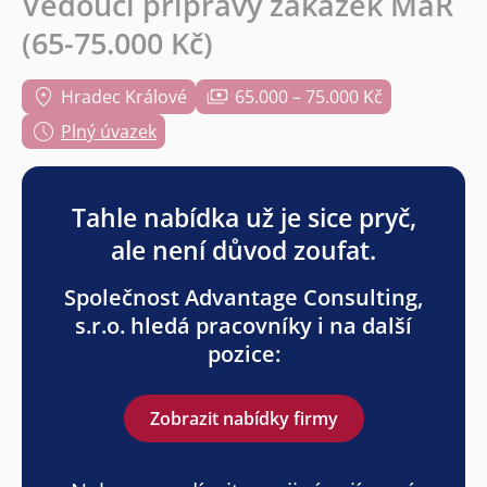
Vedoucí přípravy zakázek MaR
(65-75.000 Kč)
Hradec Králové
65.000 – 75.000 Kč
Plný úvazek
Tahle nabídka už je sice pryč,
ale není důvod zoufat.
Společnost Advantage Consulting,
s.r.o. hledá pracovníky i na další
pozice:
Zobrazit nabídky firmy