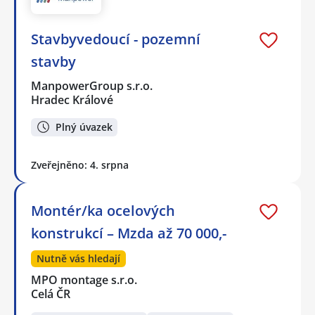
Stavbyvedoucí - pozemní
stavby
ManpowerGroup s.r.o.
Hradec Králové
Plný úvazek
Zveřejněno: 4. srpna
Montér/ka ocelových
konstrukcí – Mzda až 70 000,-
Nutně vás hledají
MPO montage s.r.o.
Celá ČR