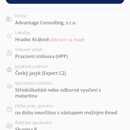
Firma
Advantage Consulting, s.r.o.
Lokalita
Hradec Králové
Zobrazit na mapě
Smluvní vztah
Pracovní smlouva (HPP)
Jazykové znalosti
Český jazyk
(Expert C2)
Minimální vzdělání
Středoškolské nebo odborné vyučení s
maturitou
Délka prac. poměru
na dobu neurčitou s nástupem možným ihned
Řidičské oprávnění
Skupina B