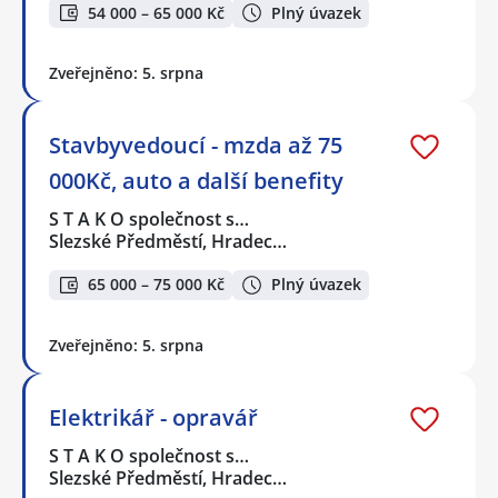
54 000 – 65 000 Kč
Plný úvazek
Zveřejněno: 5. srpna
Stavbyvedoucí - mzda až 75
000Kč, auto a další benefity
S T A K O společnost s…
Slezské Předměstí, Hradec…
65 000 – 75 000 Kč
Plný úvazek
Zveřejněno: 5. srpna
Elektrikář - opravář
S T A K O společnost s…
Slezské Předměstí, Hradec…