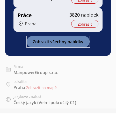
Zobrazit
Práce
3820 nabídek
Praha
Zobrazit
Zobrazit všechny nabídky
Firma
ManpowerGroup s.r.o.
Lokalita
Praha
Zobrazit na mapě
Jazykové znalosti
Český jazyk
(Velmi pokročilý C1)