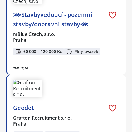
⋙Stavbyvedoucí - pozemní
stavby/dopravní stavby⋘
mBlue Czech, s.r.o.
Praha
60 000 – 120 000 Kč
Plný úvazek
včerejší
Geodet
Grafton Recruitment s.r.o.
Praha