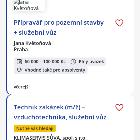
Přípravář pro pozemní stavby
+ služební vůz
Jana Květoňová
Praha
60 000 – 100 000 Kč
Plný úvazek
Vhodné také pro absolventy
včerejší
Technik zakázek (m/ž) –
vzduchotechnika, služební vůz
Nutně vás hledají
KLIMASERVIS SŮVA, spol. s r.o.