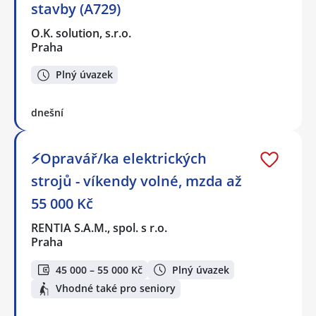
stavby (A729)
O.K. solution, s.r.o.
Praha
Plný úvazek
dnešní
⚡Opravář/ka elektrických
strojů - víkendy volné, mzda až
55 000 Kč
RENTIA S.A.M., spol. s r.o.
Praha
45 000 – 55 000 Kč
Plný úvazek
Vhodné také pro seniory