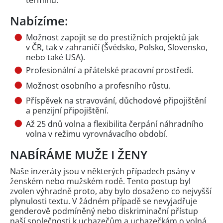
termínů.
Nabízíme:
Možnost zapojit se do prestižních projektů jak
v ČR, tak v zahraničí (Švédsko, Polsko, Slovensko,
nebo také USA).
Profesionální a přátelské pracovní prostředí.
Možnost osobního a profesního růstu.
Příspěvek na stravování, důchodové připojištění
a penzijní připojištění.
Až 25 dnů volna a flexibilita čerpání náhradního
volna v režimu vyrovnávacího období.
NABÍRÁME MUŽE I ŽENY
Naše inzeráty jsou v některých případech psány v
ženském nebo mužském rodě. Tento postup byl
zvolen výhradně proto, aby bylo dosaženo co nejvyšší
plynulosti textu. V žádném případě se nevyjadřuje
genderově podmíněný nebo diskriminační přístup
naší společnosti k uchazečům a uchazečkám o volná