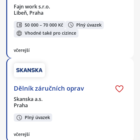
Fajn work s.r.o.
Libeň, Praha
50 000 – 70 000 Kč
Plný úvazek
Vhodné také pro cizince
včerejší
Dělník záručních oprav
Skanska a.s.
Praha
Plný úvazek
včerejší