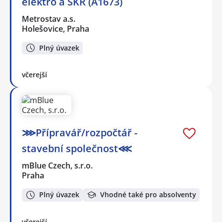
elektro a SKŘ (A1673)
Metrostav a.s.
Holešovice, Praha
Plný úvazek
včerejší
⋙Přípravář/rozpočtář -
stavební společnost⋘
mBlue Czech, s.r.o.
Praha
Plný úvazek
Vhodné také pro absolventy
včerejší