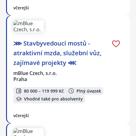
včerejší
⋙ Stavbyvedoucí mostů -
atraktivní mzda, služební vůz,
zajímavé projekty ⋘
mBlue Czech, s.r.o.
Praha
80 000 – 119 999 Kč
Plný úvazek
Vhodné také pro absolventy
včerejší