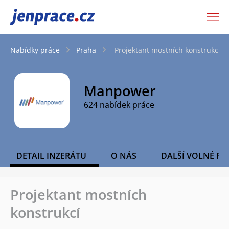
JenPráce.cz
Nabídky práce
Praha
Projektant mostních konstrukcí
Manpower
624 nabídek práce
DETAIL INZERÁTU
O NÁS
DALŠÍ VOLNÉ PO
Projektant mostních
konstrukcí