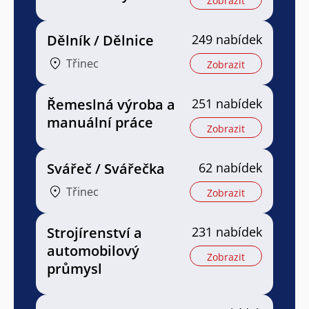
Zobrazit
Dělník / Dělnice
249 nabídek
Třinec
Zobrazit
Řemeslná výroba a
251 nabídek
manuální práce
Zobrazit
Svářeč / Svářečka
62 nabídek
Třinec
Zobrazit
Strojírenství a
231 nabídek
automobilový
Zobrazit
průmysl