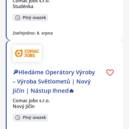
Comac jobs s.r.o.
Studénka
Plný úvazek
Zveřejněno: 8. srpna
🔎Hledáme Operátory Výroby
– Výroba Světlometů | Nový
Jičín | Nástup Ihned🔥
Comac jobs s.r.o.
Nový Jičín
Plný úvazek