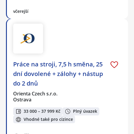
včerejší
Práce na stroji, 7,5 h směna, 25
dní dovolené + zálohy + nástup
do 2 dnů
Orienta Czech s.r.o.
Ostrava
33 000 – 37 999 Kč
Plný úvazek
Vhodné také pro cizince