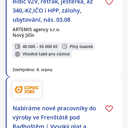
Řidič VZV, retrák, ještěrka, až
340,-Kč,IČO i HPP, zálohy,
ubytování, nás. 03.08
ARTEMIS agency s.r.o.
Nový Jičín
40 000 – 55 000 Kč
Plný úvazek
Vhodné také pro cizince
Zveřejněno: 8. srpna
Nabíráme nové pracovníky do
výroby ve Frenštátě pod
Radhoštěm | Vysoký plat a