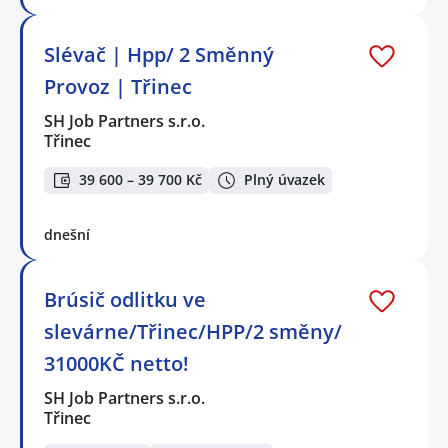
Slévač | Hpp/ 2 Směnný
Provoz | Třinec
SH Job Partners s.r.o.
Třinec
39 600 – 39 700 Kč
Plný úvazek
dnešní
Brúsič odlitku ve
slevárne/Třinec/HPP/2 směny/
31000KČ netto!
SH Job Partners s.r.o.
Třinec