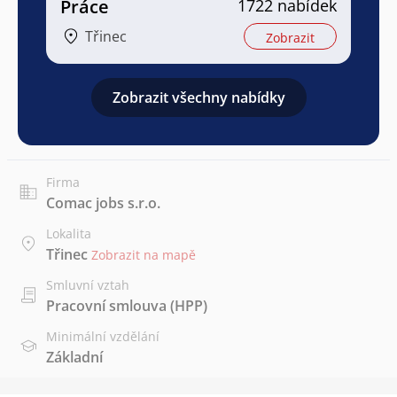
Práce
1722 nabídek
Třinec
Zobrazit
Zobrazit všechny nabídky
Firma
Comac jobs s.r.o.
Lokalita
Třinec
Zobrazit na mapě
Smluvní vztah
Pracovní smlouva (HPP)
Minimální vzdělání
Základní