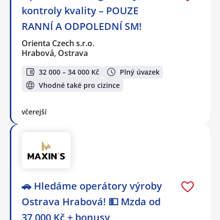
kontroly kvality – POUZE
RANNÍ A ODPOLEDNÍ SM!
Orienta Czech s.r.o.
Hrabová, Ostrava
32 000 – 34 000 Kč
Plný úvazek
Vhodné také pro cizince
včerejší
🚗 Hledáme operátory výroby
Ostrava Hrabová! 💵 Mzda od
37 000 Kč + bonusy