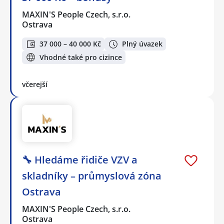
MAXIN'S People Czech, s.r.o.
Ostrava
37 000 – 40 000 Kč
Plný úvazek
Vhodné také pro cizince
včerejší
🔧 Hledáme řidiče VZV a
skladníky – průmyslová zóna
Ostrava
MAXIN'S People Czech, s.r.o.
Ostrava