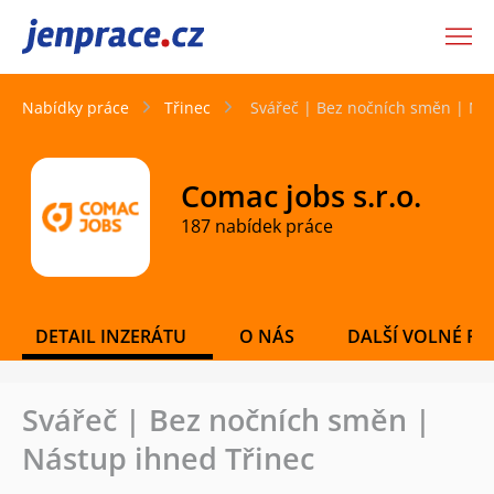
JenPráce.cz
Nabídky práce
Třinec
Svářeč | Bez nočních směn | Ná
Comac jobs s.r.o.
187 nabídek práce
DETAIL INZERÁTU
O NÁS
DALŠÍ VOLNÉ PO
Svářeč | Bez nočních směn |
Nástup ihned Třinec