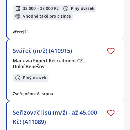
32 000 – 38 000 Kč
Plný úvazek
Vhodné také pro cizince
včerejší
Svářeč (m/ž) (A10915)
Manuvia Expert Recruitment CZ…
Dolní Benešov
Plný úvazek
Zveřejněno: 8. srpna
Seřizovač lisů (m/ž) - až 45.000
Kč! (A11089)