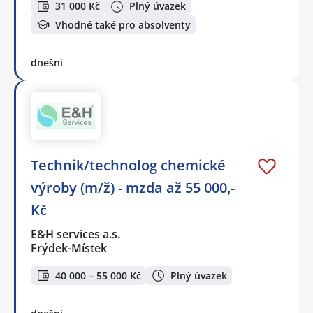
31 000 Kč
Plný úvazek
Vhodné také pro absolventy
dnešní
Technik/technolog chemické
výroby (m/ž) - mzda až 55 000,-
Kč
E&H services a.s.
Frýdek-Místek
40 000 – 55 000 Kč
Plný úvazek