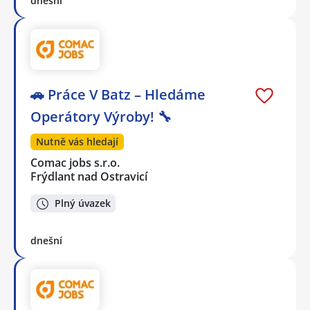
dnešní
🚗 Práce V Batz – Hledáme
Operátory Výroby! 🔧
Nutně vás hledají
Comac jobs s.r.o.
Frýdlant nad Ostravicí
Plný úvazek
dnešní