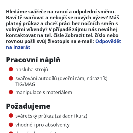
Hledáme svářeče na ranní a odpolední směnu.
Baví tě svařovat a nebojíš se nových výzev? Máš
platný průkaz a chceš práci bez nočních směn s
volnými víkendy? V případě zájmu nás neváhej
kontaktovat na tel. čísle
Zobrazit tel. číslo
nebo
rovnou pošli svůj životopis na e-mail:
Odpovědět
na inzerát
Pracovní náplň
obsluha strojů
svařování autodílů (dveřní rám, nárazník)
TIG/MAG
manipulace s materiálem ‍
Požadujeme
svářečský průkaz (základní kurz)
vhodné i pro absolventy