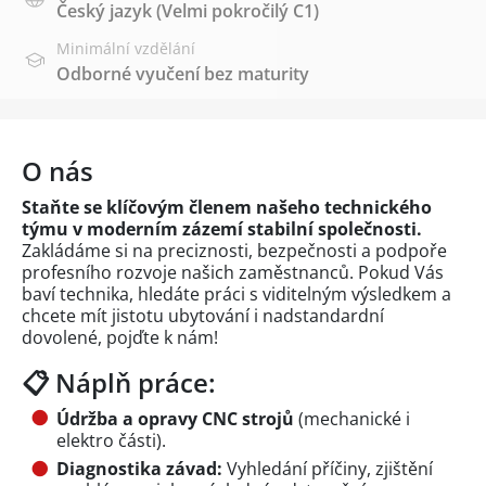
Český jazyk
(Velmi pokročilý C1)
Minimální vzdělání
Odborné vyučení bez maturity
O nás
Staňte se klíčovým členem našeho technického
týmu v moderním zázemí stabilní společnosti.
Zakládáme si na preciznosti, bezpečnosti a podpoře
profesního rozvoje našich zaměstnanců. Pokud Vás
baví technika, hledáte práci s viditelným výsledkem a
chcete mít jistotu ubytování i nadstandardní
dovolené, pojďte k nám!
📋 Náplň práce:
Údržba a opravy CNC strojů
(mechanické i
elektro části).
Diagnostika závad:
Vyhledání příčiny, zjištění