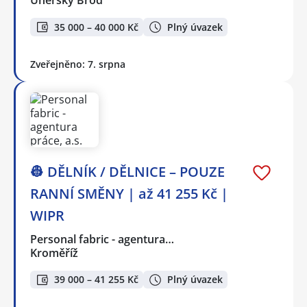
Uherský Brod
35 000 – 40 000 Kč
Plný úvazek
Zveřejněno: 7. srpna
👷 DĚLNÍK / DĚLNICE – POUZE
RANNÍ SMĚNY | až 41 255 Kč |
WIPR
Personal fabric - agentura…
Kroměříž
39 000 – 41 255 Kč
Plný úvazek