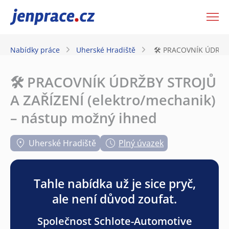
JenPráce.cz
Nabídky práce
Uherské Hradiště
🛠️ PRACOVNÍK ÚDRŽBY
🛠️ PRACOVNÍK ÚDRŽBY STROJŮ
A ZAŘÍZENÍ (elektro/mechanik)
– nástup možný ihned
Uherské Hradiště
Plný úvazek
Tahle nabídka už je sice pryč,
ale není důvod zoufat.
Společnost Schlote-Automotive