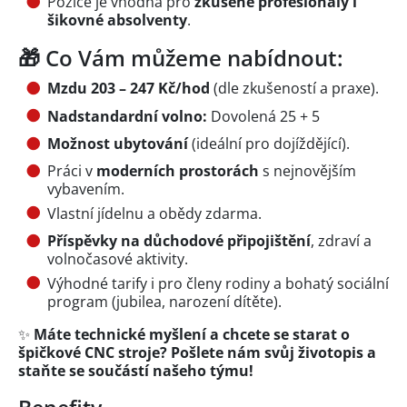
Pozice je vhodná pro
zkušené profesionály i
šikovné absolventy
.
🎁 Co Vám můžeme nabídnout:
Mzdu 203 – 247 Kč/hod
(dle zkušeností a praxe).
Nadstandardní volno:
Dovolená 25 + 5
Možnost ubytování
(ideální pro dojíždějící).
Práci v
moderních prostorách
s nejnovějším
vybavením.
Vlastní jídelnu a obědy zdarma.
Příspěvky na důchodové připojištění
, zdraví a
volnočasové aktivity.
Výhodné tarify i pro členy rodiny a bohatý sociální
program (jubilea, narození dítěte).
✨
Máte technické myšlení a chcete se starat o
špičkové CNC stroje? Pošlete nám svůj životopis a
staňte se součástí našeho týmu!