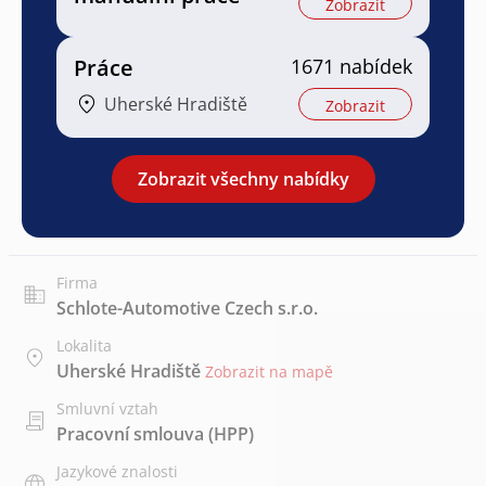
Zobrazit
Práce
1671 nabídek
Uherské Hradiště
Zobrazit
Zobrazit všechny nabídky
Firma
Schlote-Automotive Czech s.r.o.
Lokalita
Uherské Hradiště
Zobrazit na mapě
Smluvní vztah
Pracovní smlouva (HPP)
Jazykové znalosti