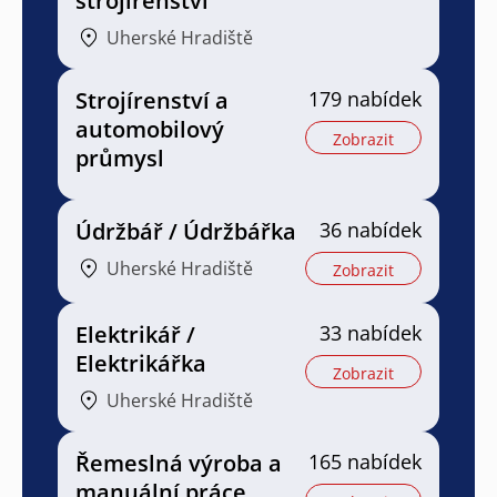
strojírenství
Uherské Hradiště
Strojírenství a
179 nabídek
automobilový
Zobrazit
průmysl
Údržbář / Údržbářka
36 nabídek
Uherské Hradiště
Zobrazit
Elektrikář /
33 nabídek
Elektrikářka
Zobrazit
Uherské Hradiště
Řemeslná výroba a
165 nabídek
manuální práce