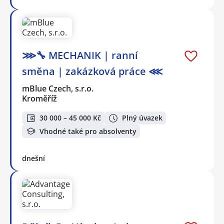
⋙🔧 MECHANIK | ranní
směna | zakázková práce ⋘
mBlue Czech, s.r.o.
Kroměříž
30 000 – 45 000 Kč
Plný úvazek
Vhodné také pro absolventy
dnešní