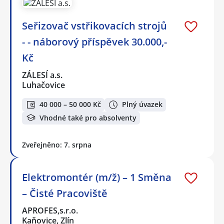
Seřizovač vstřikovacích strojů
- - náborový příspěvek 30.000,-
Kč
ZÁLESÍ a.s.
Luhačovice
40 000 – 50 000 Kč
Plný úvazek
Vhodné také pro absolventy
Zveřejněno: 7. srpna
Elektromontér (m/ž) – 1 Směna
– Čisté Pracoviště
APROFES,s.r.o.
Kaňovice, Zlín