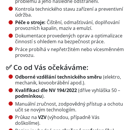
problému a jeho následné odstranění.
Kontrola technického stavu zařízení a preventivní
údržba.
Péče o stroje:
Čištění, odmašťování, doplňování
provozních kapalin, maziv a emulzí.
Dokumentace provedených oprav a optimalizace
činností s ohledem na bezpečnost práce.
Práce probíhá v nepřetržitém nebo vícesměnném
provozu.
✅ Co od Vás očekáváme:
Odborné vzdělání technického směru
(elektro,
mechanik, kovoobrábění apod.).
Kvalifikaci dle NV 194/2022
(dříve vyhláška 50 –
podmínkou
).
Manuální zručnost, zodpovědný přístup a ochotu
učit se novým technologiím.
Průkaz na
VZV
(výhodou, případně Vás
doškolíme).