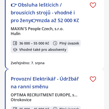
👉 Obsluha leštících /
brousících strojů - vhodné i
pro ženy👉mzda až 52 000 Kč
MAXIN'S People Czech, s.r.o.
Hulín
36 000 – 55 000 Kč
Plný úvazek
Vhodné také pro absolventy
Zveřejněno: 7. srpna
Provozní Elektrikář - Údržbář
na ranní směnu
OPTIMA RECRUITMENT EUROPE, s…
Otrokovice