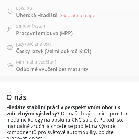
Lokalita
Uherské Hradiště
Zobrazit na mapě
Smluvní vztah
Pracovní smlouva (HPP)
Jazykové znalosti
Český jazyk
(Velmi pokročilý C1)
Minimální vzdělání
Odborné vyučení bez maturity
O nás
Hledáte stabilní práci v perspektivním oboru s
viditelnými výsledky?
Do našich výrobních prostor
hledáme kolegy na obsluhu CNC strojů. Pokud jste
manuálně zruční a chcete se podílet na výrobě
komponentů pro světové automobilky, pojďte
pracovat k nám!