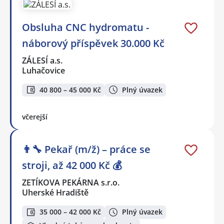
Obsluha CNC hydromatu -
náborový příspěvek 30.000 Kč
ZÁLESÍ a.s.
Luhačovice
40 800 – 45 000 Kč
Plný úvazek
včerejší
👨‍🔧 Pekař (m/ž) – práce se
stroji, až 42 000 Kč 💰
ZETÍKOVA PEKÁRNA s.r.o.
Uherské Hradiště
35 000 – 42 000 Kč
Plný úvazek