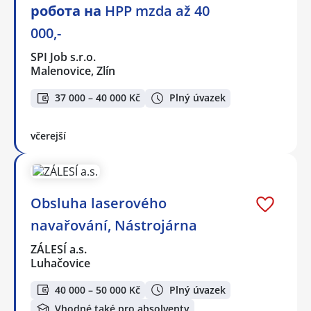
робота на HPP mzda až 40
000,-
SPI Job s.r.o.
Malenovice, Zlín
37 000 – 40 000 Kč
Plný úvazek
včerejší
Obsluha laserového
navařování, Nástrojárna
ZÁLESÍ a.s.
Luhačovice
40 000 – 50 000 Kč
Plný úvazek
Vhodné také pro absolventy