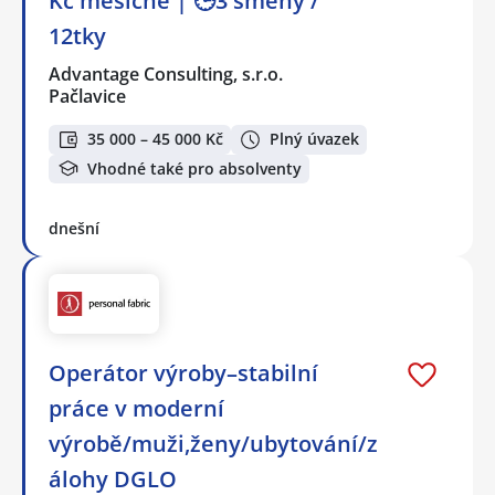
Kč měsíčně | 🕒3 směny /
12tky
Advantage Consulting, s.r.o.
Pačlavice
35 000 – 45 000 Kč
Plný úvazek
Vhodné také pro absolventy
dnešní
Operátor výroby–stabilní
práce v moderní
výrobě/muži,ženy/ubytování/z
álohy DGLO