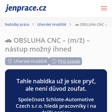
JenPráce.cz
Nabídky práce
Uherské Hradiště
🚗 OBSLUHA CNC – (m/
🚗 OBSLUHA CNC – (m/ž) –
nástup možný ihned
Uherské Hradiště
Plný úvazek
Tahle nabídka už je sice pryč,
ale není důvod zoufat.
Společnost Schlote-Automotive
Czech s.r.o. hledá pracovníky i na