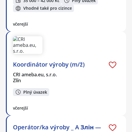
35 000 – 42 000 Kč
Plný úvazek
Vhodné také pro cizince
včerejší
Koordinátor výroby (m/ž)
CRI ameba.eu, s.r.o.
Zlín
Plný úvazek
včerejší
Operátor/ka výroby _ A Злін —