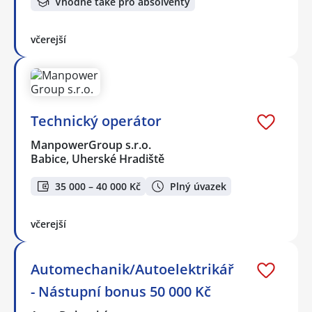
Vhodné také pro absolventy
včerejší
Technický operátor
ManpowerGroup s.r.o.
Babice, Uherské Hradiště
35 000 – 40 000 Kč
Plný úvazek
včerejší
Automechanik/Autoelektrikář
- Nástupní bonus 50 000 Kč