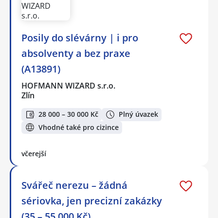
Posily do slévárny | i pro
absolventy a bez praxe
(A13891)
HOFMANN WIZARD s.r.o.
Zlín
28 000 – 30 000 Kč
Plný úvazek
Vhodné také pro cizince
včerejší
Svářeč nerezu – žádná
sériovka, jen precizní zakázky
(35 – 55.000 Kč)