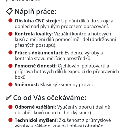
📋 Náplň práce:
Obsluha CNC stroje:
Upínání dílců do stroje a
dohled nad plynulým procesem opracování.
Kontrola kvality:
Vizuální kontrola hotových
kusů a měření dílů pomocí měřidel (dodržování
přesných postupů).
Práce s dokumentací:
Evidence výroby a
kontrola stavu měřících prostředků.
Pomocné činnosti:
Ojehlování polotovarů a
příprava hotových dílů k expedici do přepravních
boxů.
Směnnost:
Klasický 3směnný provoz.
✅ Co od Vás očekáváme:
Odborné vzdělání:
Vyučení v oboru (ideálně
obráběč kovů nebo technický směr).
Technické myšlení:
Zkušenost z průmyslové
výroby a základní znalost oblasti obrábění.