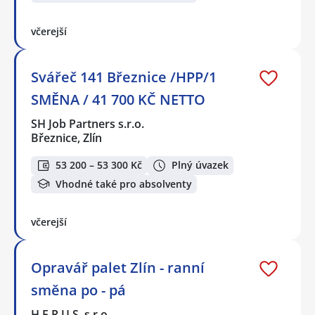
včerejší
Svářeč 141 Březnice /HPP/1
SMĚNA / 41 700 KČ NETTO
SH Job Partners s.r.o.
Březnice, Zlín
53 200 – 53 300 Kč
Plný úvazek
Vhodné také pro absolventy
včerejší
Opravář palet Zlín - ranní
směna po - pá
H E R U S, s.r.o.