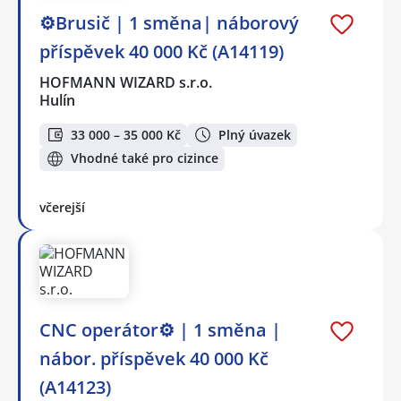
⚙️Brusič | 1 směna| náborový
příspěvek 40 000 Kč (A14119)
HOFMANN WIZARD s.r.o.
Hulín
33 000 – 35 000 Kč
Plný úvazek
Vhodné také pro cizince
včerejší
CNC operátor⚙️ | 1 směna |
nábor. příspěvek 40 000 Kč
(A14123)