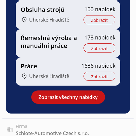
Obsluha strojů
100 nabídek
Uherské Hradiště
Zobrazit
Řemeslná výroba a
178 nabídek
manuální práce
Zobrazit
Práce
1686 nabídek
Uherské Hradiště
Zobrazit
Zobrazit všechny nabídky
Firma
Schlote-Automotive Czech s.r.o.