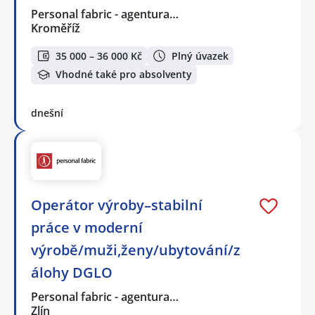
Personal fabric - agentura…
Kroměříž
35 000 – 36 000 Kč
Plný úvazek
Vhodné také pro absolventy
dnešní
Operátor výroby–stabilní
práce v moderní
výrobě/muži,ženy/ubytování/z
álohy DGLO
Personal fabric - agentura…
Zlín