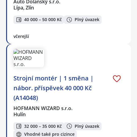
Auto Dolanský s.r.o.
Lípa, Zlín
40 000 – 50 000 Kč
Plný úvazek
včerejší
‍Strojní montér️ | 1 směna |
nábor. příspěvek 40 000 Kč
(A14048)
HOFMANN WIZARD s.r.o.
Hulín
32 000 – 35 000 Kč
Plný úvazek
Vhodné také pro cizince