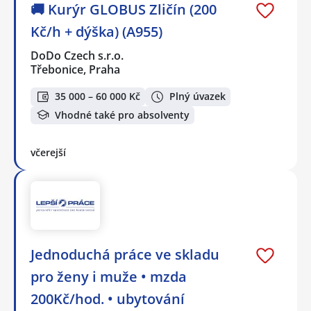
🚚 Kurýr GLOBUS Zličín (200
Kč/h + dýška) (A955)
DoDo Czech s.r.o.
Třebonice, Praha
35 000 – 60 000 Kč
Plný úvazek
Vhodné také pro absolventy
včerejší
Jednoduchá práce ve skladu
pro ženy i muže • mzda
200Kč/hod. • ubytování