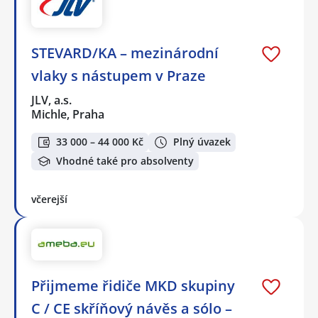
STEVARD/KA – mezinárodní
vlaky s nástupem v Praze
JLV, a.s.
Michle, Praha
33 000 – 44 000 Kč
Plný úvazek
Vhodné také pro absolventy
včerejší
Přijmeme řidiče MKD skupiny
C / CE skříňový návěs a sólo –