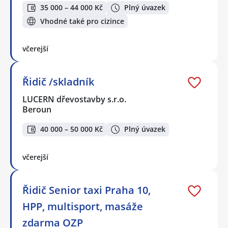
35 000 – 44 000 Kč
Plný úvazek
Vhodné také pro cizince
včerejší
Řidič /skladník
LUCERN dřevostavby s.r.o.
Beroun
40 000 – 50 000 Kč
Plný úvazek
včerejší
Řidič Senior taxi Praha 10,
HPP, multisport, masáže
zdarma OZP