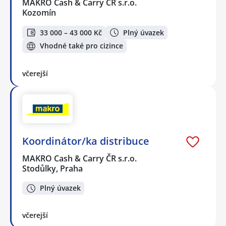
MAKRO Cash & Carry ČR s.r.o.
Kozomín
33 000 – 43 000 Kč
Plný úvazek
Vhodné také pro cizince
včerejší
Koordinátor/ka distribuce
MAKRO Cash & Carry ČR s.r.o.
Stodůlky, Praha
Plný úvazek
včerejší