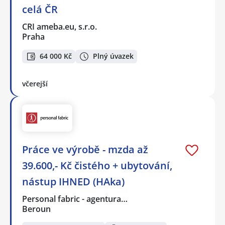
celá ČR
CRI ameba.eu, s.r.o.
Praha
64 000 Kč
Plný úvazek
včerejší
Práce ve výrobě - mzda až
39.600,- Kč čistého + ubytování,
nástup IHNED (HAka)
Personal fabric - agentura…
Beroun