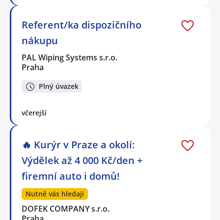
Referent/ka dispozičního
nákupu
PAL Wiping Systems s.r.o.
Praha
Plný úvazek
včerejší
🔥 Kurýr v Praze a okolí:
Výdělek až 4 000 Kč/den +
firemní auto i domů!
Nutně vás hledají
DOFEK COMPANY s.r.o.
Praha