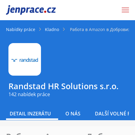
JenPráce.cz
Nabídky práce
Kladno
Работа в Amazon в Добровиз п
Randstad HR Solutions s.r.o.
142 nabídek práce
DETAIL INZERÁTU
O NÁS
DALŠÍ VOLNÉ PO