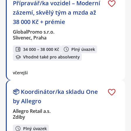
Přípravář/ka vozidel – Moderní
zázemí, skvělý tým a mzda až
38 000 Kč + prémie
GlobalPromo s.r.o.
Slivenec, Praha
34 000 – 38 000 Kč
Plný úvazek
Vhodné také pro absolventy
včerejší
📦 Koordinátor/ka skladu One
by Allegro
Allegro Retail a.s.
Zdiby
Plný úvazek