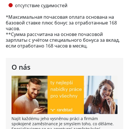
отсутствие судимостей
*Максимальная почасовая оплата основана на
базовой ставке плюс бонус за отработанные 168
часов.
**Сумма рассчитана на основе почасовой
зарплаты с учётом специального бонуса за вклад,
если отработано 168 часов в месяц.
O nás
Najít každému jeho vysněnou práci a firmám
spokojené zaměstnance je smyslem toho, co děláme.
Specializujeme se na agenturní zaměstnávání,