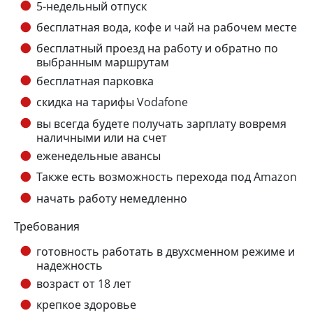
5-недельный отпуск
бесплатная вода, кофе и чай на рабочем месте
бесплатный проезд на работу и обратно по
выбранным маршрутам
бесплатная парковка
скидка на тарифы Vodafone
вы всегда будете получать зарплату вовремя
наличными или на счет
еженедельные авансы
Также есть возможность перехода под Amazon
начать работу немедленно
Требования
готовность работать в двухсменном режиме и
надежность
возраст от 18 лет
крепкое здоровье