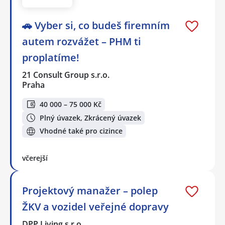
🚗 Vyber si, co budeš firemním
autem rozvážet – PHM ti
proplatíme!
21 Consult Group s.r.o.
Praha
40 000 – 75 000 Kč
Plný úvazek, Zkrácený úvazek
Vhodné také pro cizince
včerejší
Projektový manažer – polep
ŽKV a vozidel veřejné dopravy
DPP Living s.r.o.