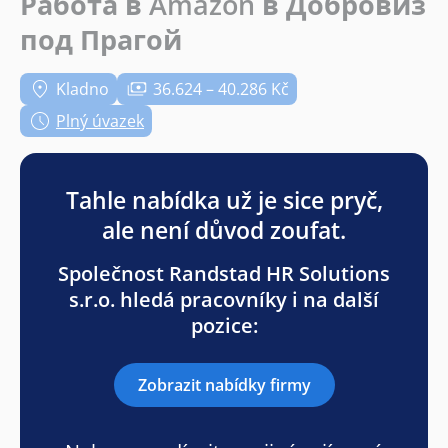
Работа в Amazon в Добровиз
под Прагой
Kladno
36.624 – 40.286 Kč
Plný úvazek
Tahle nabídka už je sice pryč,
ale není důvod zoufat.
Společnost Randstad HR Solutions
s.r.o. hledá pracovníky i na další
pozice:
Zobrazit nabídky firmy