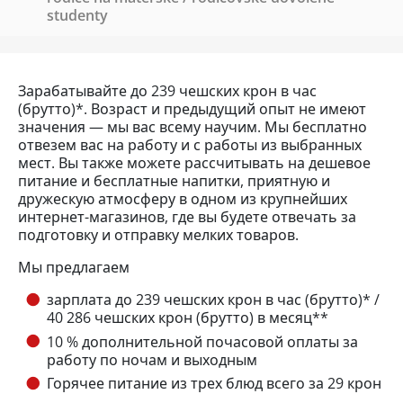
studenty
Зарабатывайте до 239 чешских крон в час
(брутто)*. Возраст и предыдущий опыт не имеют
значения — мы вас всему научим. Мы бесплатно
отвезем вас на работу и с работы из выбранных
мест. Вы также можете рассчитывать на дешевое
питание и бесплатные напитки, приятную и
дружескую атмосферу в одном из крупнейших
интернет-магазинов, где вы будете отвечать за
подготовку и отправку мелких товаров.
Мы предлагаем
зарплата до 239 чешских крон в час (брутто)* /
40 286 чешских крон (брутто) в месяц**
10 % дополнительной почасовой оплаты за
работу по ночам и выходным
Горячее питание из трех блюд всего за 29 крон