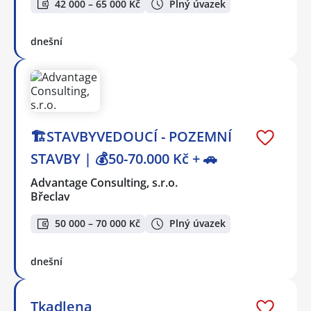
42 000 – 65 000 Kč
Plný úvazek
dnešní
🏗️STAVBYVEDOUCÍ - POZEMNÍ
STAVBY | 💰50-70.000 Kč + 🚗
Advantage Consulting, s.r.o.
Břeclav
50 000 – 70 000 Kč
Plný úvazek
dnešní
Tkadlena