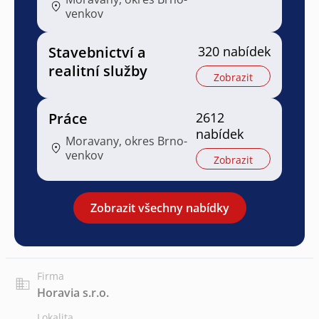
venkov
Stavebnictví a
320 nabídek
realitní služby
Zobrazit
Práce
2612
nabídek
Moravany, okres Brno-
venkov
Zobrazit
Zobrazit všechny nabídky
Firma
Horavia s.r.o.
Lokalita