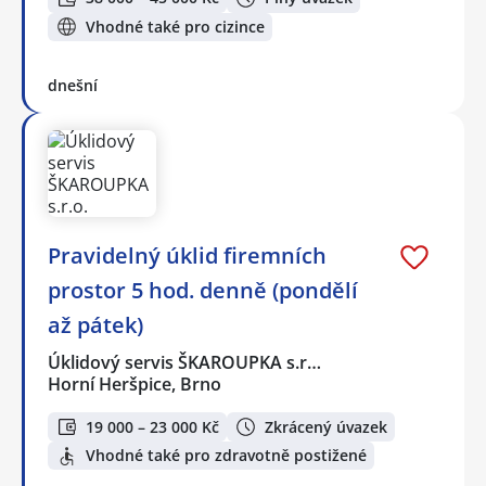
Vhodné také pro cizince
dnešní
Pravidelný úklid firemních
prostor 5 hod. denně (pondělí
až pátek)
Úklidový servis ŠKAROUPKA s.r…
Horní Heršpice, Brno
19 000 – 23 000 Kč
Zkrácený úvazek
Vhodné také pro zdravotně postižené