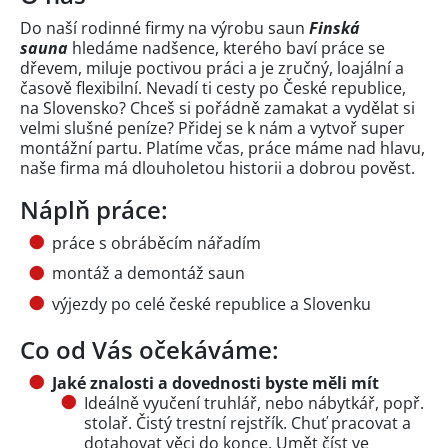
Do naší rodinné firmy na výrobu saun
Finská
sauna
hledáme nadšence, kterého baví práce se
dřevem, miluje poctivou práci a je zručný, loajální a
časově flexibilní. Nevadí ti cesty po České republice,
na Slovensko? Chceš si pořádně zamakat a vydělat si
velmi slušné peníze? Přidej se k nám a vytvoř super
montážní partu. Platíme včas, práce máme nad hlavu,
naše firma má dlouholetou historii a dobrou pověst.
Náplň práce:
práce s obráběcím nářadím
montáž a demontáž saun
výjezdy po celé české republice a Slovenku
Co od Vás očekáváme:
Jaké znalosti a dovednosti byste měli mít
Ideálně vyučení truhlář, nebo nábytkář, popř.
stolař. Čistý trestní rejstřík. Chuť pracovat a
dotahovat věci do konce. Umět číst ve