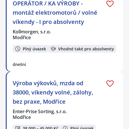
OPERÁTOR / KA VÝROBY -
montáž elektromotorů / volné
víkendy - I pro absolventy
Kollmorgen, s.r.o.
Modřice
Plný úvazek
Vhodné také pro absolventy
dnešní
Výroba výkovků, mzda od
38000, víkendy volné, zálohy,
bez praxe, Modřice
Enter-Prise Sorting, s.r.o.
Modřice
38 000 – 45 000 Kč
Plný úvazek