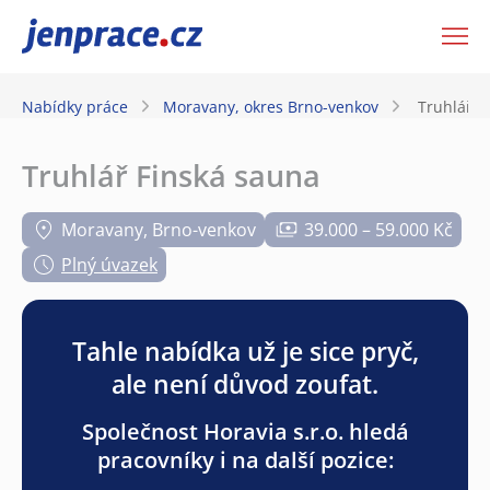
JenPráce.cz
Nabídky práce
Moravany, okres Brno-venkov
Truhlář F
Truhlář Finská sauna
Moravany, Brno-venkov
39.000 – 59.000 Kč
Plný úvazek
Tahle nabídka už je sice pryč,
ale není důvod zoufat.
Společnost Horavia s.r.o. hledá
pracovníky i na další pozice: