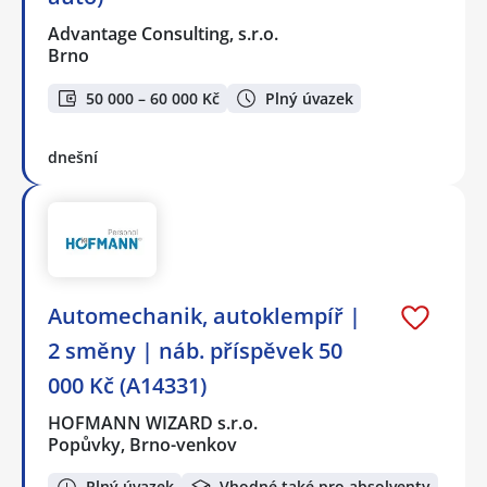
Advantage Consulting, s.r.o.
Brno
50 000 – 60 000 Kč
Plný úvazek
dnešní
Automechanik, autoklempíř |
2 směny | náb. příspěvek 50
000 Kč (A14331)
HOFMANN WIZARD s.r.o.
Popůvky, Brno-venkov
Plný úvazek
Vhodné také pro absolventy