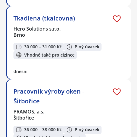
Tkadlena (tkalcovna)
Hero Solutions s.r.o.
Brno
30 000 – 31 000 Kč
Plný úvazek
Vhodné také pro cizince
dnešní
Pracovník výroby oken -
Šitbořice
PRAMOS, a.s.
Šitbořice
36 000 – 38 000 Kč
Plný úvazek