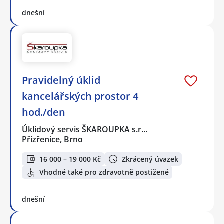
dnešní
Pravidelný úklid
kancelářských prostor 4
hod./den
Úklidový servis ŠKAROUPKA s.r…
Přízřenice, Brno
16 000 – 19 000 Kč
Zkrácený úvazek
Vhodné také pro zdravotně postižené
dnešní