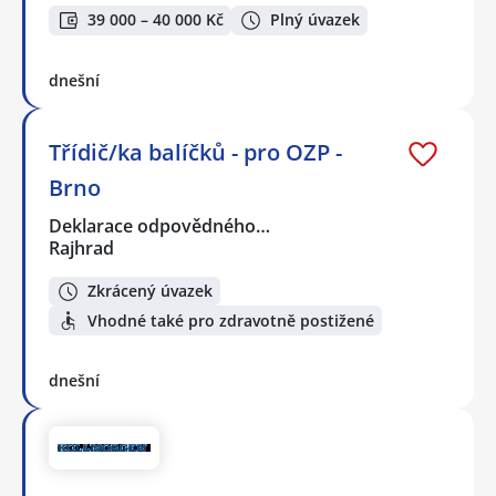
39 000 – 40 000 Kč
Plný úvazek
dnešní
Třídič/ka balíčků - pro OZP -
Brno
Deklarace odpovědného…
Rajhrad
Zkrácený úvazek
Vhodné také pro zdravotně postižené
dnešní