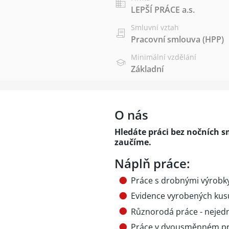
LEPŠÍ PRÁCE a.s.
Smluvní vztah
Pracovní smlouva (HPP)
Minimální vzdělání
Základní
O nás
Hledáte práci bez nočních s
zaučíme.
Náplň práce:
Práce s drobnými výrobky
Evidence vyrobených kusů
Různorodá práce - nejed
Práce v dvousměnném pr