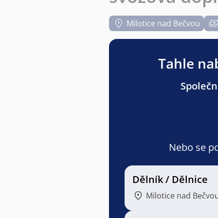
Milotice nad Bečvou
Tahle nab
Společno
Nebo se pod
Dělník / Dělnice
Milotice nad Bečvo