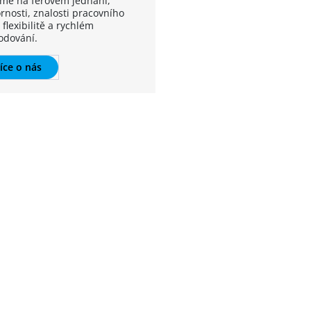
íme na férovém jednání,
rnosti, znalosti pracovního
 flexibilitě a rychlém
odování.
íce o nás