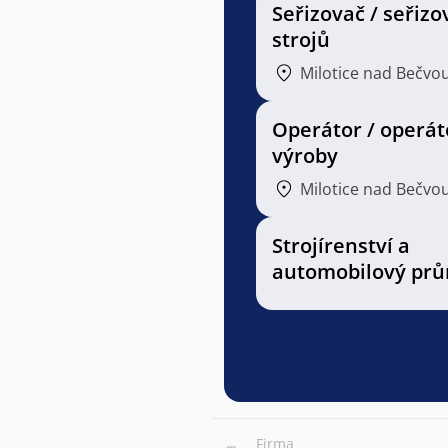
Seřizovač / seřiz
strojů
Milotice nad Bečvo
Operátor / operát
výroby
Milotice nad Bečvo
Strojírenství a
automobilový prů
Firma