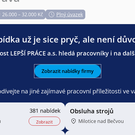
26.000 – 32.000 Kč
Plný úvazek
ídka už je sice pryč, ale není dův
st LEPŠÍ PRÁCE a.s. hledá pracovníky i na dalš
Zobrazit nabídky firmy
ívejte na jiné zajímavé pracovní příležitosti ve 
381 nabídek
Obsluha strojů
u
Milotice nad Bečvou
Zobrazit