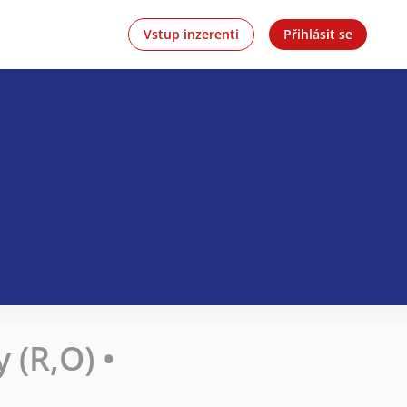
Vstup inzerenti
Přihlásit se
 (R,O) •