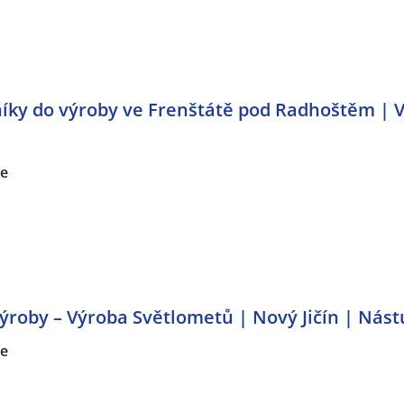
ky do výroby ve Frenštátě pod Radhoštěm | V
ce
roby – Výroba Světlometů | Nový Jičín | Nást
ce