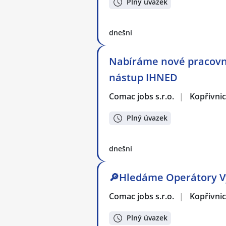
Plný úvazek
dnešní
Nabíráme nové pracovní
nástup IHNED
Comac jobs s.r.o.
|
Kopřivni
Plný úvazek
dnešní
🔎Hledáme Operátory Vý
Comac jobs s.r.o.
|
Kopřivni
Plný úvazek