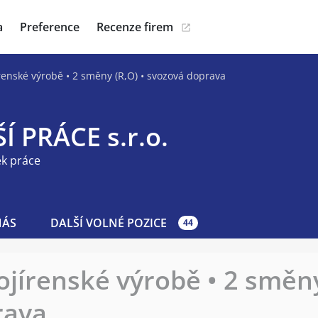
a
Preference
Recenze firem
írenské výrobě • 2 směny (R,O) • svozová doprava
Í PRÁCE s.r.o.
ek práce
NÁS
DALŠÍ VOLNÉ POZICE
44
ojírenské výrobě • 2 směny
rava