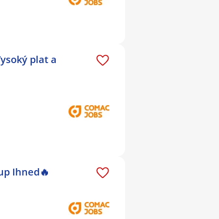
ysoký plat a
up Ihned🔥