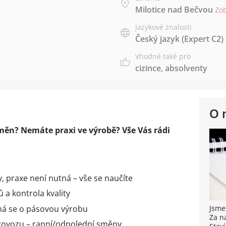
Milotice nad Bečvou
Zo
Jazykové znalosti
Český jazyk
(Expert C2)
Vhodné také pro
cizince
,
absolventy
O 
měn? Nemáte praxi ve výrobě? Vše Vás rádi
, praxe není nutná – vše se naučíte
 a kontrola kvality
ná se o pásovou výrobu
Jsme
Za n
ovozu – ranní/odpolední směny