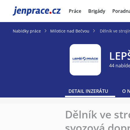
JenPráce.cz
Práce
Brigády
Poradn
Nabídky práce
Milotice nad Bečvou
Dělník ve stroj
LEPŠ
44 nabíd
DETAIL INZERÁTU
O 
Dělník ve str
svozová dop