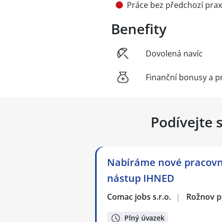
Práce bez předchozí pra
Benefity
Dovolená navíc
Finanční bonusy a p
Podívejte 
Nabíráme nové pracovní
nástup IHNED
Comac jobs s.r.o.
|
Rožnov 
Plný úvazek