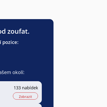
od zoufat.
í pozice:
vašem okolí:
133 nabídek
Zobrazit