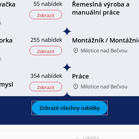
ovačka
55 nabídek
Řemeslná výroba a
manuální práce
Zobrazit
u
orka
255 nabídek
Montážník / Montážni
Milotice nad Bečvou
Zobrazit
u
354 nabídek
Práce
mysl
Milotice nad Bečvou
Zobrazit
Zobrazit všechny nabídky
Lokalita