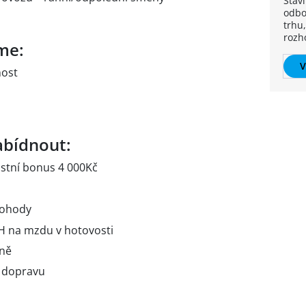
Stav
odbo
trhu,
rozh
me:
V
nost
bídnout:
stní bonus 4 000Kč
dohody
 na mzdu v hotovosti
lně
 dopravu