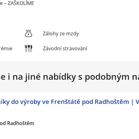
xe – ZAŠKOLÍME
Zálohy ze mzdy
rémie
Závodní stravování
se i na jiné nabídky s podobným 
ky do výroby ve Frenštátě pod Radhoštěm | V
pod Radhoštěm