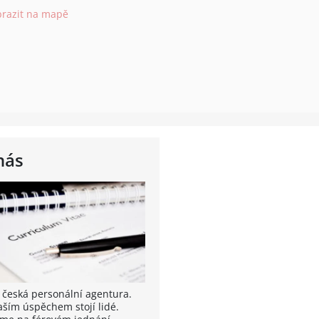
brazit na mapě
nás
 česká personální agentura.
aším úspěchem stojí lidé.