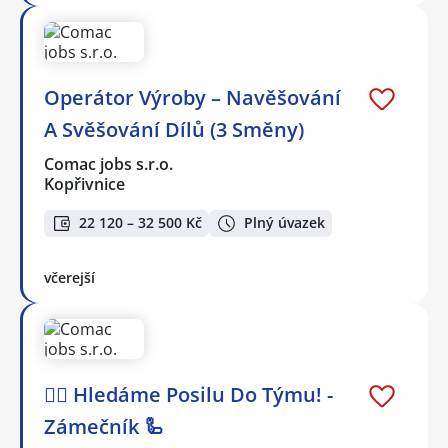
Operátor Výroby – Navěšování
A Svěšování Dílů (3 Směny)
Comac jobs s.r.o.
Kopřivnice
22 120 – 32 500 Kč
Plný úvazek
včerejší
🕵️‍♂️ Hledáme Posilu Do Týmu! -
Zámečník 🦾