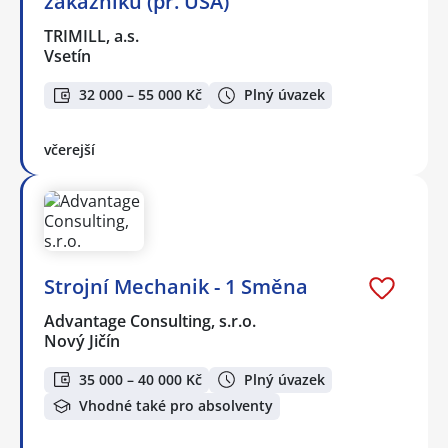
zákazníků (př. USA)
TRIMILL, a.s.
Vsetín
32 000 – 55 000 Kč
Plný úvazek
včerejší
Strojní Mechanik - 1 Směna
Advantage Consulting, s.r.o.
Nový Jičín
35 000 – 40 000 Kč
Plný úvazek
Vhodné také pro absolventy