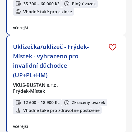
35 300 – 60 000 Kč
Plný úvazek
Vhodné také pro cizince
včerejší
Uklízečka/uklízeč - Frýdek-
Místek - vyhrazeno pro
invalidní důchodce
(UP+PL+HM)
VKUS-BUSTAN s.r.o.
Frýdek-Místek
12 600 – 18 900 Kč
Zkrácený úvazek
Vhodné také pro zdravotně postižené
včerejší