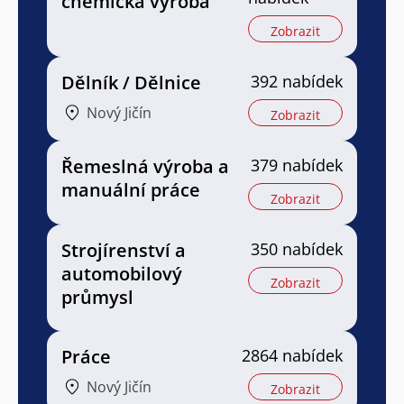
chemická výroba
Zobrazit
Dělník / Dělnice
392 nabídek
Nový Jičín
Zobrazit
Řemeslná výroba a
379 nabídek
manuální práce
Zobrazit
Strojírenství a
350 nabídek
automobilový
Zobrazit
průmysl
Práce
2864 nabídek
Nový Jičín
Zobrazit