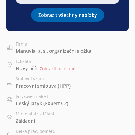
Zobrazit všechny nabídky
Firma
Manuvia, a. s., organizační složka
Lokalita
Nový Jičín
Zobrazit na mapě
Smluvní vztah
Pracovní smlouva (HPP)
Jazykové znalosti
Český jazyk
(Expert C2)
Minimální vzdělání
Základní
Délka prac. poměru