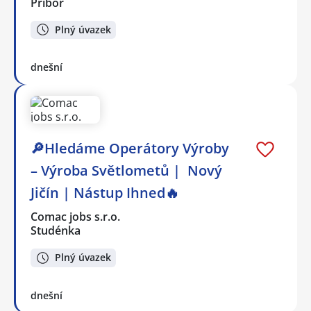
Příbor
Plný úvazek
dnešní
🔎Hledáme Operátory Výroby
– Výroba Světlometů | Nový
Jičín | Nástup Ihned🔥
Comac jobs s.r.o.
Studénka
Plný úvazek
dnešní