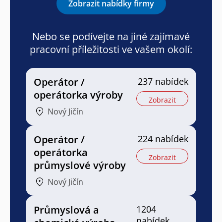
Zobrazit nabídky firmy
Nebo se podívejte na jiné zajímavé
pracovní příležitosti ve vašem okolí:
Operátor /
237 nabídek
operátorka výroby
Zobrazit
Nový Jičín
Operátor /
224 nabídek
operátorka
Zobrazit
průmyslové výroby
Nový Jičín
Průmyslová a
1204
nabídek