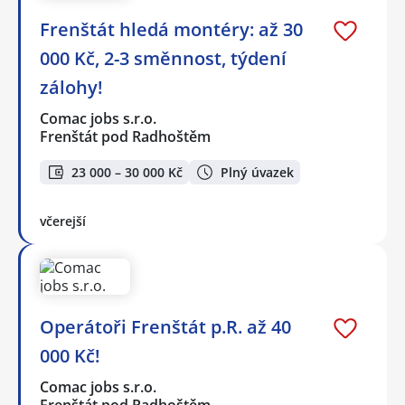
Frenštát hledá montéry: až 30
000 Kč, 2-3 směnnost, týdení
zálohy!
Comac jobs s.r.o.
Frenštát pod Radhoštěm
23 000 – 30 000 Kč
Plný úvazek
včerejší
Operátoři Frenštát p.R. až 40
000 Kč!
Comac jobs s.r.o.
Frenštát pod Radhoštěm