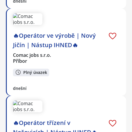
dnešní
🔥Operátor ve výrobě | Nový
Jičín | Nástup IHNED🔥
Comac jobs s.r.o.
Příbor
Plný úvazek
dnešní
🔥Operátor třízení v