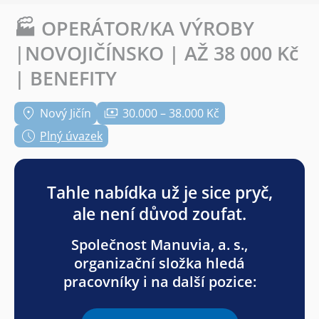
🏭 OPERÁTOR/KA VÝROBY
|NOVOJIČÍNSKO | AŽ 38 000 Kč
| BENEFITY
Nový Jičín
30.000 – 38.000 Kč
Plný úvazek
Tahle nabídka už je sice pryč,
ale není důvod zoufat.
Společnost Manuvia, a. s.,
organizační složka hledá
pracovníky i na další pozice: