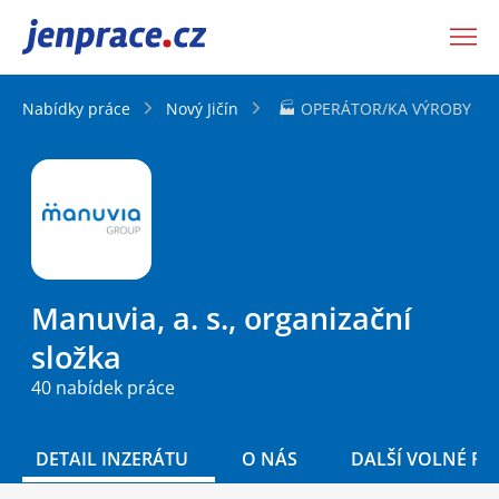
JenPráce.cz
Nabídky práce
Nový Jičín
🏭 OPERÁTOR/KA VÝROBY |NO
Manuvia, a. s., organizační
složka
40 nabídek práce
DETAIL INZERÁTU
O NÁS
DALŠÍ VOLNÉ PO