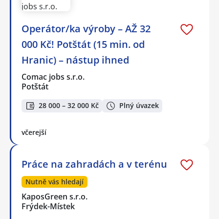
Operátor/ka výroby – AŽ 32
000 Kč! Potštát (15 min. od
Hranic) – nástup ihned
Comac jobs s.r.o.
Potštát
28 000 – 32 000 Kč
Plný úvazek
včerejší
Práce na zahradách a v terénu
Nutně vás hledají
KaposGreen s.r.o.
Frýdek-Místek