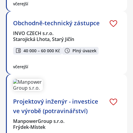
včerejší
Obchodně-technický zástupce
INVO CZECH s.r.o.
Starojická Lhota, Starý Jičín
40 000 – 60 000 Kč
Plný úvazek
včerejší
Projektový inženýr - investice
ve výrobě (potravinářství)
ManpowerGroup s.r.o.
Frýdek-Místek