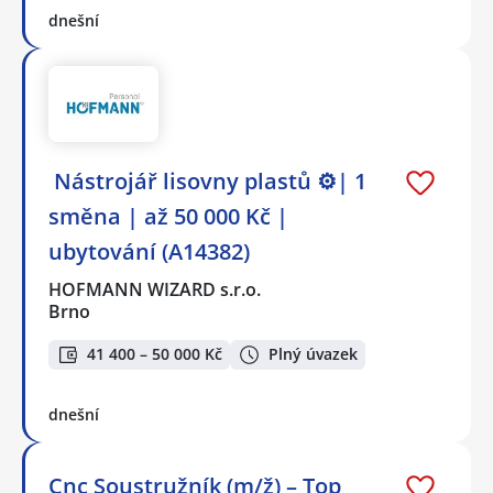
dnešní
️ Nástrojář lisovny plastů ⚙️| 1
směna | až 50 000 Kč |
ubytování (A14382)
HOFMANN WIZARD s.r.o.
Brno
41 400 – 50 000 Kč
Plný úvazek
dnešní
Cnc Soustružník (m/ž) – Top