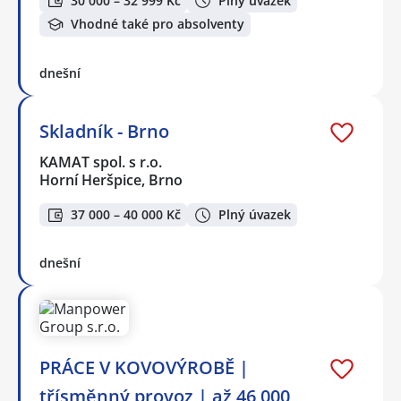
30 000 – 32 999 Kč
Plný úvazek
Vhodné také pro absolventy
dnešní
Skladník - Brno
KAMAT spol. s r.o.
Horní Heršpice, Brno
37 000 – 40 000 Kč
Plný úvazek
dnešní
PRÁCE V KOVOVÝROBĚ |
třísměnný provoz | až 46 000