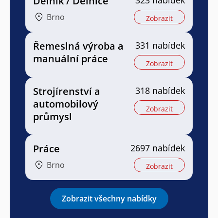
Dělník / Dělnice
323 nabídek
Brno
Zobrazit
Řemeslná výroba a
331 nabídek
manuální práce
Zobrazit
Strojírenství a
318 nabídek
automobilový
Zobrazit
průmysl
Práce
2697 nabídek
Brno
Zobrazit
Zobrazit všechny nabídky