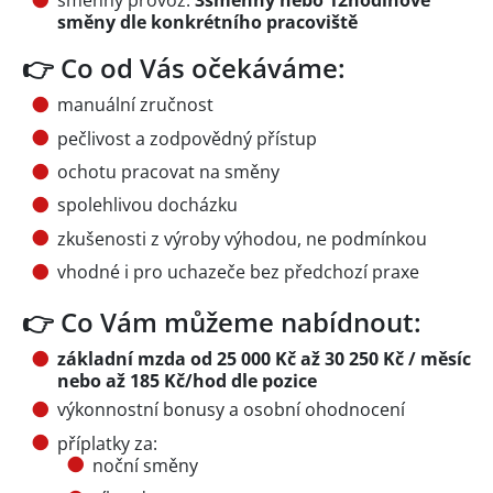
směnný provoz:
3směnný nebo 12hodinové
směny dle konkrétního pracoviště
👉 Co od Vás očekáváme:
manuální zručnost
pečlivost a zodpovědný přístup
ochotu pracovat na směny
spolehlivou docházku
zkušenosti z výroby výhodou, ne podmínkou
vhodné i pro uchazeče bez předchozí praxe
👉 Co Vám můžeme nabídnout:
základní mzda od 25 000 Kč až 30 250 Kč / měsíc
nebo až 185 Kč/hod dle pozice
výkonnostní bonusy a osobní ohodnocení
příplatky za:
noční směny