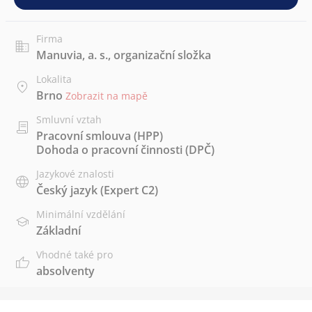
Firma
Manuvia, a. s., organizační složka
Lokalita
Brno
Zobrazit na mapě
Smluvní vztah
Pracovní smlouva (HPP)
Dohoda o pracovní činnosti (DPČ)
Jazykové znalosti
Český jazyk
(Expert C2)
Minimální vzdělání
Základní
Vhodné také pro
absolventy