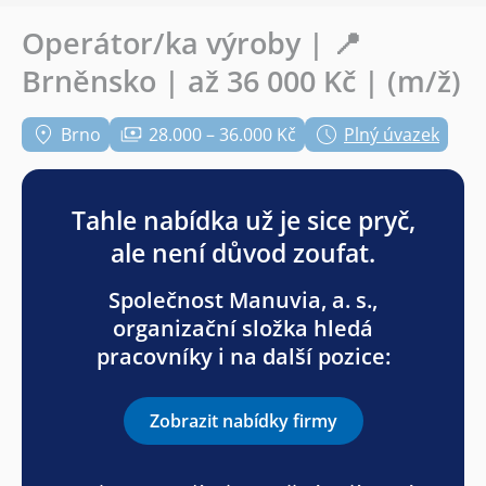
Operátor/ka výroby | 📍
Brněnsko | až 36 000 Kč | (m/ž)
Brno
28.000 – 36.000 Kč
Plný úvazek
Tahle nabídka už je sice pryč,
ale není důvod zoufat.
Společnost Manuvia, a. s.,
organizační složka hledá
pracovníky i na další pozice:
Zobrazit nabídky firmy