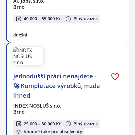
AC Jobs, s.r.o.
Brno
40 000 – 55 000 Kč
Plný úvazek
dnešní
Jednodušší práci nenajdete -
🚀 Kompletace výrobků, mzda
ihned
INDEX NOSLUŠ s.r.o.
Brno
25 000 – 30 000 Kč
Plný úvazek
Vhodné také pro absolventy