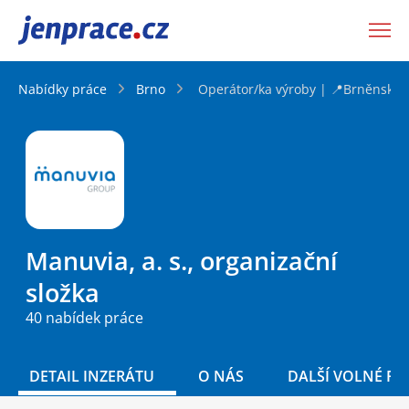
JenPráce.cz
Nabídky práce
Brno
Operátor/ka výroby | 📍Brněnsko |
Manuvia, a. s., organizační
složka
40 nabídek práce
DETAIL INZERÁTU
O NÁS
DALŠÍ VOLNÉ PO