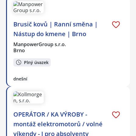
Brusič kovů | Ranní směna |
Nástup do kmene | Brno
ManpowerGroup s.r.o.
Brno
Plný úvazek
dnešní
OPERÁTOR / KA VÝROBY -
montáž elektromotorů / volné
víkendy - I pro absolventy