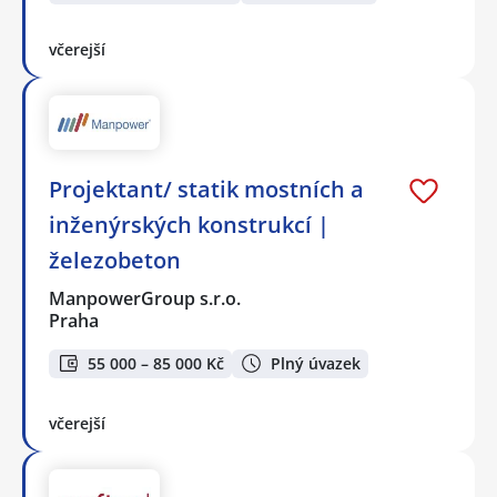
včerejší
Projektant/ statik mostních a
inženýrských konstrukcí |
železobeton
ManpowerGroup s.r.o.
Praha
55 000 – 85 000 Kč
Plný úvazek
včerejší