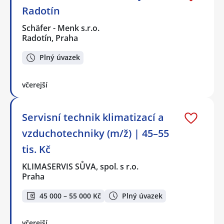
Radotín
Schäfer - Menk s.r.o.
Radotín, Praha
Plný úvazek
včerejší
Servisní technik klimatizací a
vzduchotechniky (m/ž) | 45–55
tis. Kč
KLIMASERVIS SŮVA, spol. s r.o.
Praha
45 000 – 55 000 Kč
Plný úvazek
včerejší