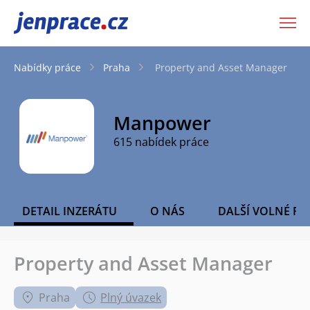
JenPráce.cz
Nabídky práce
Praha
Property and Asset Manager
Manpower
615 nabídek práce
DETAIL INZERÁTU
O NÁS
DALŠÍ VOLNÉ PO
Property and Asset Manager
Praha
Plný úvazek