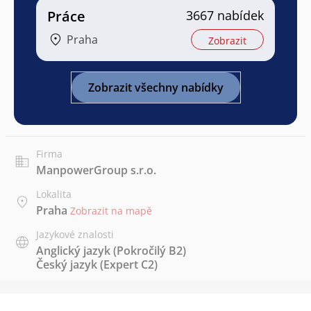
Práce
3667 nabídek
Praha
Zobrazit
Zobrazit všechny nabídky
Firma
ManpowerGroup s.r.o.
Lokalita
Praha
Zobrazit na mapě
Jazykové znalosti
Anglický jazyk
(Pokročilý B2)
Český jazyk
(Expert C2)