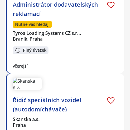
Administrátor dodavatelských
reklamací
Nutně vás hledají
Tyros Loading Systems CZ s.r…
Braník, Praha
Plný úvazek
včerejší
Řidič speciálních vozidel
(autodomíchávače)
Skanska a.s.
Praha