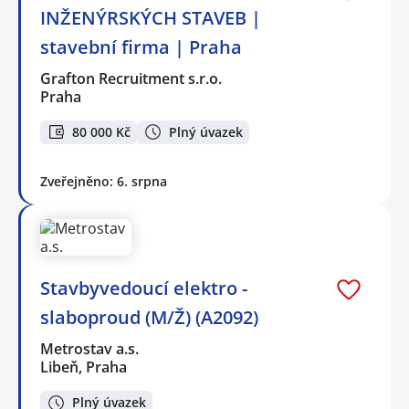
INŽENÝRSKÝCH STAVEB |
stavební firma | Praha
Grafton Recruitment s.r.o.
Praha
80 000 Kč
Plný úvazek
Zveřejněno: 6. srpna
Stavbyvedoucí elektro -
slaboproud (M/Ž) (A2092)
Metrostav a.s.
Libeň, Praha
Plný úvazek