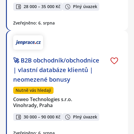
28 000 – 35 000 Kč
Plný úvazek
Zveřejněno: 6. srpna
🚀 B2B obchodník/obchodnice
| vlastní databáze klientů |
neomezené bonusy
Nutně vás hledají
Coweo Technologies s.r.o.
Vinohrady, Praha
30 000 – 90 000 Kč
Plný úvazek
Zveřejněno: 6. srpna