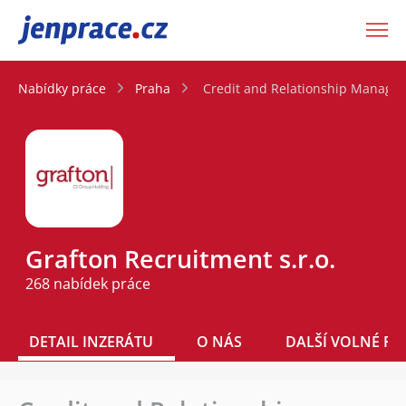
JenPráce.cz
Nabídky práce
Praha
Credit and Relationship Manag
Grafton Recruitment s.r.o.
268 nabídek práce
DETAIL INZERÁTU
O NÁS
DALŠÍ VOLNÉ PO