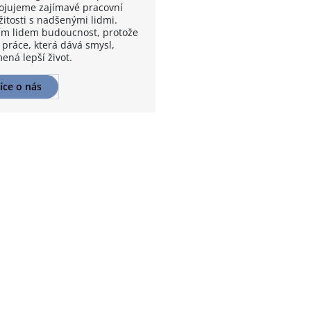
ojujeme zajímavé pracovní
žitosti s nadšenými lidmi.
m lidem budoucnost, protože
 práce, která dává smysl,
ená lepší život.
íce o nás