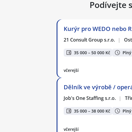
Podívejte 
Kurýr pro WEDO nebo Roh
21 Consult Group s.r.o.
|
Ost
35 000 – 50 000 Kč
Plný
včerejší
Dělník ve výrobě / oper
Job's One Staffing s.r.o.
|
Tři
35 000 – 38 000 Kč
Plný
včerejší