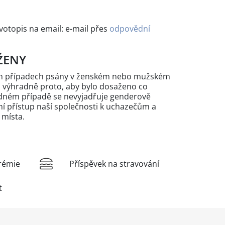
ivotopis na email: e-mail přes
odpovědní
ŽENY
ých případech psány v ženském nebo mužském
n výhradně proto, aby bylo dosaženo co
žádném případě se nevyjadřuje genderově
 přístup naší společnosti k uchazečům a
 místa.
rémie
Příspěvek na stravování
t