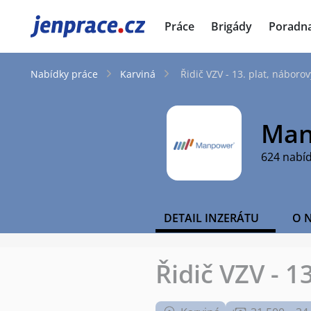
JenPráce.cz
Práce
Brigády
Poradn
Nabídky práce
Karviná
Řidič VZV - 13. plat, náboro
Man
624 nabí
DETAIL INZERÁTU
O 
Řidič VZV - 1