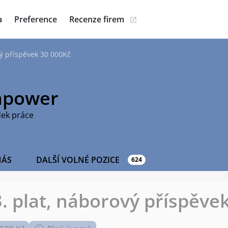
a
Preference
Recenze firem
vý příspěvek 30 000Kč
power
dek práce
NÁS
DALŠÍ VOLNÉ POZICE
624
3. plat, náborový příspěve