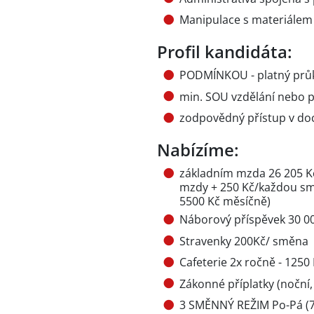
Manipulace s materiále
Profil kandidáta:
PODMÍNKOU - platný prů
min. SOU vzdělání nebo p
zodpovědný přístup v do
Nabízíme:
základním mzda 26 205 K
mzdy + 250 Kč/každou sm
5500 Kč měsíčně)
Náborový příspěvek 30 
Stravenky 200Kč/ směna
Cafeterie 2x ročně - 1250
Zákonné příplatky (noční,
3 SMĚNNÝ REŽIM Po-Pá (7