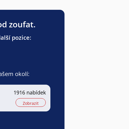
od zoufat.
lší pozice:
vašem okolí:
1916 nabídek
Zobrazit