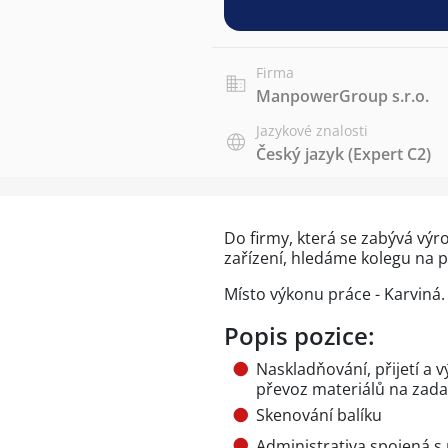
Firma
ManpowerGroup s.r.o.
Jazykové znalosti
Český jazyk
(Expert C2)
Do firmy, která se zabývá vý
zařízení, hledáme kolegu na p
Místo výkonu práce - Karviná
Popis pozice:
Naskladňování, přijetí a v
převoz materiálů na zadan
Skenování balíku
Administrativa spojená s 