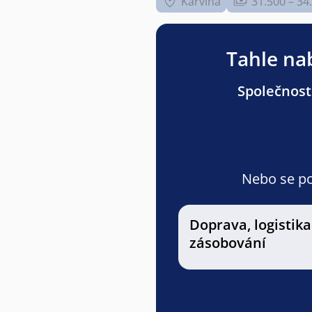
Karviná
31.500 – 34
Tahle nab
Společnost
Nebo se pod
Doprava, logistika
zásobování