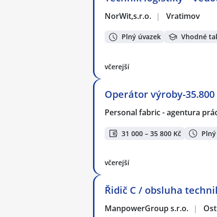
NorWit,s.r.o.
|
Vratimov
Plný úvazek
Vhodné ta
včerejší
Operátor výroby-35.800 
Personal fabric - agentura prác
31 000 – 35 800 Kč
Plný
včerejší
Řidič C / obsluha techn
ManpowerGroup s.r.o.
|
Ost