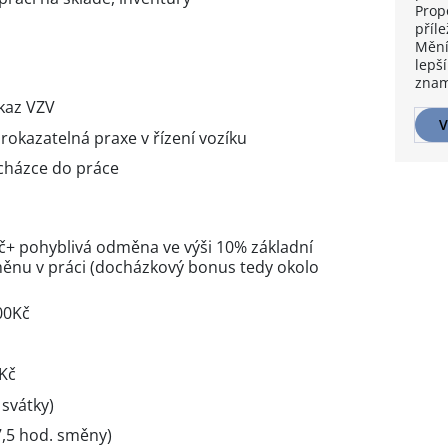
Prop
m
příle
Mění
lepší
znam
kaz VZV
V
rokazatelná praxe v řízení vozíku
cházce do práce
č+ pohyblivá odměna ve výši 10% základní
ěnu v práci (docházkový bonus tedy okolo
000Kč
 Kč
 svátky)
,5 hod. směny)