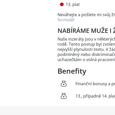
13. plat
Neváhejte a pošlete mi svůj ž
formulář
NABÍRÁME MUŽE I 
Naše inzeráty jsou v někter
rodě. Tento postup byl zvole
nejvyšší plynulosti textu. V 
podmíněný nebo diskriminační
uchazečkám o volná pracovní
Benefity
Finanční bonusy a p
13., případně 14. pla