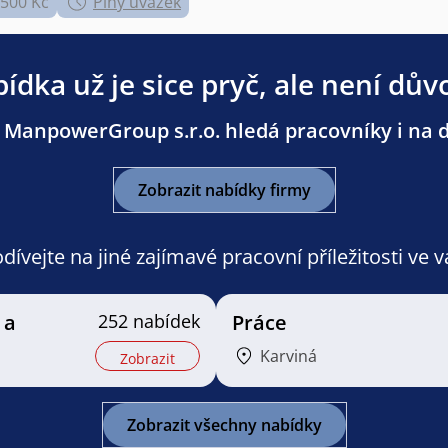
.500 Kč
Plný úvazek
ídka už je sice pryč, ale není dův
 ManpowerGroup s.r.o. hledá pracovníky i na da
Zobrazit nabídky firmy
ívejte na jiné zajímavé pracovní příležitosti ve 
 a
252 nabídek
Práce
Karviná
Zobrazit
Zobrazit všechny nabídky