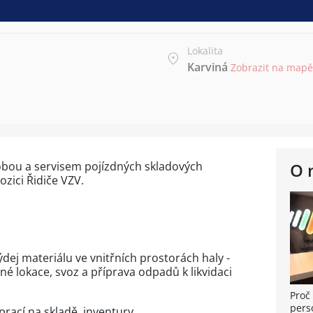
Lokalita
Karviná
Zobrazit na mapě
robou a servisem pojízdných skladových
O 
ozici Řidiče VZV.
.
ýdej materiálu ve vnitřních prostorách haly -
é lokace, svoz a příprava odpadů k likvidaci
Proč 
pers
prací na skladě, inventury