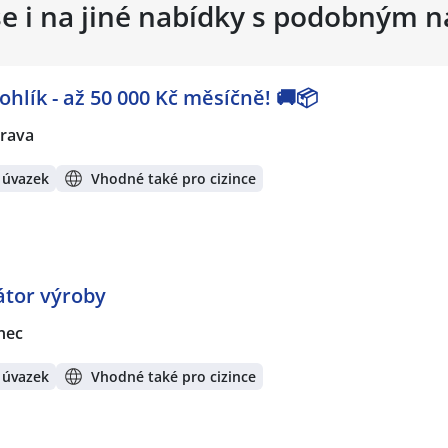
se i na jiné nabídky s podobným 
lík - až 50 000 Kč měsíčně! 🚚📦
rava
 úvazek
Vhodné také pro cizince
átor výroby
nec
 úvazek
Vhodné také pro cizince