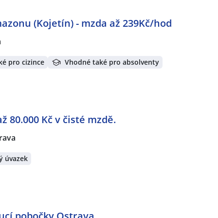
azonu (Kojetín) - mzda až 239Kč/hod
a
é pro cizince
Vhodné také pro absolventy
 až 80.000 Kč v čisté mzdě.
rava
ý úvazek
oucí pobočky Ostrava