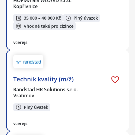
HOFMANN WIZARD s.r.o.
Kopřivnice
35 000 – 40 000 Kč
Plný úvazek
Vhodné také pro cizince
včerejší
Technik kvality (m/ž)
Randstad HR Solutions s.r.o.
Vratimov
Plný úvazek
včerejší