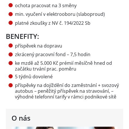
ochota pracovat na 3 směny
min. vyučení v elektrooboru (slaboproud)
platné zkoušky z NV č. 194/2022 Sb
BENEFITY:
příspěvek na dopravu
zkrácený pracovní fond – 7,5 hodin
ke mzdě až 5.000 Kč prémií měsíčně hned od
začátku trvání prac. poměru
5 týdnů dovolené
příspěvky na dojíždění do zaměstnání + svozový
autobus – peněžitý příspěvek na stravování, –
výhodné telefonní tarify v rámci podnikové sítě
O nás