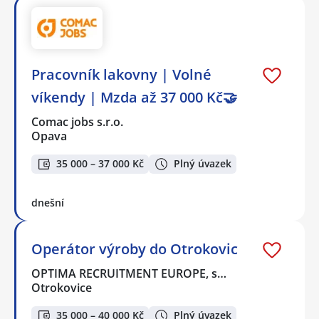
Pracovník lakovny | Volné
víkendy | Mzda až 37 000 Kč🤝
Comac jobs s.r.o.
Opava
35 000 – 37 000 Kč
Plný úvazek
dnešní
Operátor výroby do Otrokovic
OPTIMA RECRUITMENT EUROPE, s…
Otrokovice
35 000 – 40 000 Kč
Plný úvazek