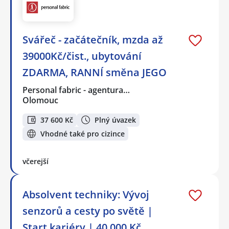
Svářeč - začátečník, mzda až
39000Kč/čist., ubytování
ZDARMA, RANNÍ směna JEGO
Personal fabric - agentura…
Olomouc
37 600 Kč
Plný úvazek
Vhodné také pro cizince
včerejší
Absolvent techniky: Vývoj
senzorů a cesty po světě |
Start kariéry | 40.000 Kč