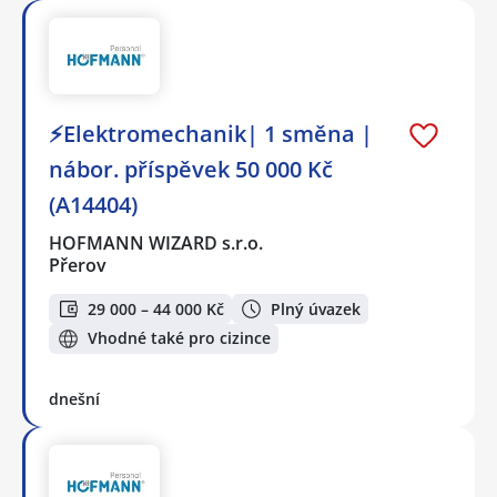
⚡Elektromechanik| 1 směna |
nábor. příspěvek 50 000 Kč
(A14404)
HOFMANN WIZARD s.r.o.
Přerov
29 000 – 44 000 Kč
Plný úvazek
Vhodné také pro cizince
dnešní