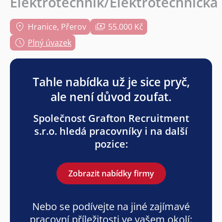
Elektrotechnik/Elektrotechnička
Hranice, Přerov
55.000 Kč
Plný úvazek
Tahle nabídka už je sice pryč,
ale není důvod zoufat.
Společnost Grafton Recruitment
s.r.o. hledá pracovníky i na další
pozice:
Zobrazit nabídky firmy
Nebo se podívejte na jiné zajímavé
pracovní příležitosti ve vašem okolí: