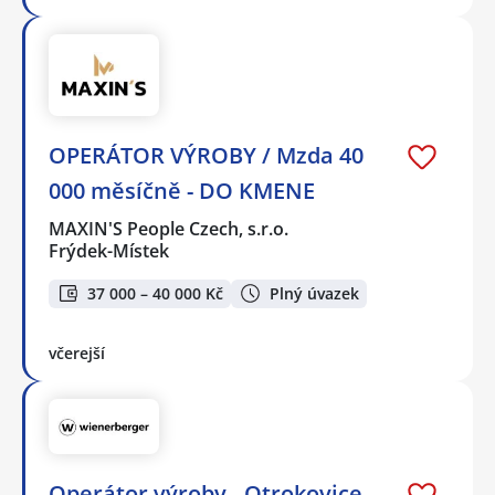
OPERÁTOR VÝROBY / Mzda 40
000 měsíčně - DO KMENE
MAXIN'S People Czech, s.r.o.
Frýdek-Místek
37 000 – 40 000 Kč
Plný úvazek
včerejší
Operátor výroby - Otrokovice