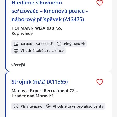
Hledáme šikovného
seřizovače – kmenová pozice -
náborový příspěvek (A13475)
HOFMANN WIZARD s.r.o.
Kopřivnice
40 000 – 54 000 Kč
Plný úvazek
Vhodné také pro cizince
včerejší
Strojník (m/ž) (A11565)
Manuvia Expert Recruitment CZ…
Hradec nad Moravicí
Plný úvazek
Vhodné také pro absolventy