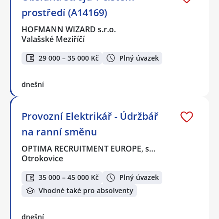
prostředí (A14169)
HOFMANN WIZARD s.r.o.
Valašské Meziříčí
29 000 – 35 000 Kč
Plný úvazek
dnešní
Provozní Elektrikář - Údržbář
na ranní směnu
OPTIMA RECRUITMENT EUROPE, s…
Otrokovice
35 000 – 45 000 Kč
Plný úvazek
Vhodné také pro absolventy
dnešní