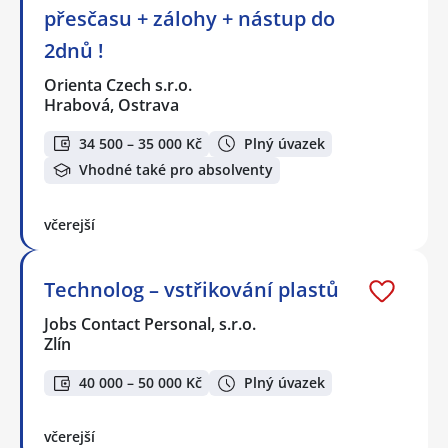
přesčasu + zálohy + nástup do
2dnů !
Orienta Czech s.r.o.
Hrabová, Ostrava
34 500 – 35 000 Kč
Plný úvazek
Vhodné také pro absolventy
včerejší
Technolog – vstřikování plastů
Jobs Contact Personal, s.r.o.
Zlín
40 000 – 50 000 Kč
Plný úvazek
včerejší