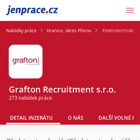
JenPráce.cz
Nabídky práce
Hranice, okres Přerov
Elektrotechnik/El
Grafton Recruitment s.r.o.
273 nabídek práce
DETAIL INZERÁTU
O NÁS
DALŠÍ VOLNÉ PO