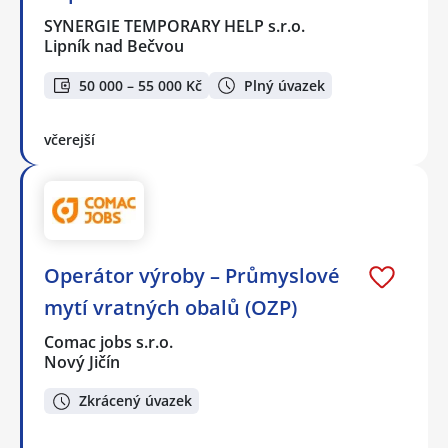
SYNERGIE TEMPORARY HELP s.r.o.
Lipník nad Bečvou
50 000 – 55 000 Kč
Plný úvazek
včerejší
Operátor výroby – Průmyslové
mytí vratných obalů (OZP)
Comac jobs s.r.o.
Nový Jičín
Zkrácený úvazek