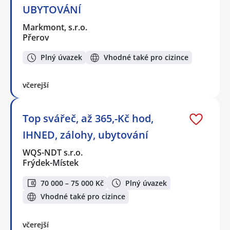
UBYTOVÁNÍ
Markmont, s.r.o.
Přerov
Plný úvazek
Vhodné také pro cizince
včerejší
Top svářeč, až 365,-Kč hod,
IHNED, zálohy, ubytování
WQS-NDT s.r.o.
Frýdek-Místek
70 000 – 75 000 Kč
Plný úvazek
Vhodné také pro cizince
včerejší