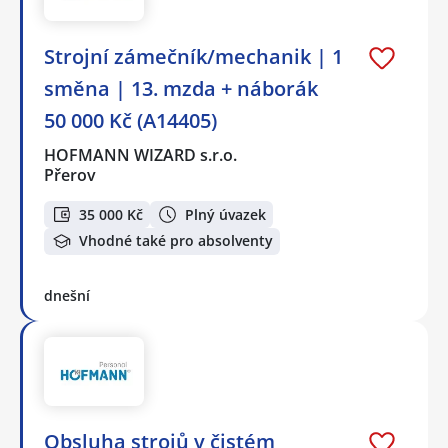
Strojní zámečník/mechanik | 1
směna | 13. mzda + náborák
50 000 Kč (A14405)
HOFMANN WIZARD s.r.o.
Přerov
35 000 Kč
Plný úvazek
Vhodné také pro absolventy
dnešní
Obsluha strojů v čistém