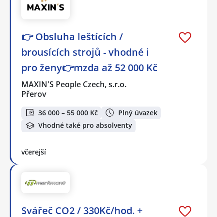
👉 Obsluha leštících /
brousících strojů - vhodné i
pro ženy👉mzda až 52 000 Kč
MAXIN'S People Czech, s.r.o.
Přerov
36 000 – 55 000 Kč
Plný úvazek
Vhodné také pro absolventy
včerejší
Svářeč CO2 / 330Kč/hod. +