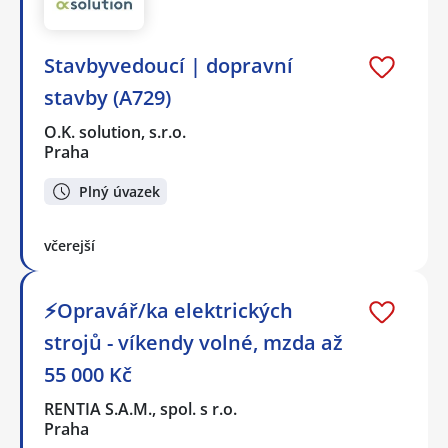
Stavbyvedoucí | dopravní
stavby (A729)
O.K. solution, s.r.o.
Praha
Plný úvazek
včerejší
⚡Opravář/ka elektrických
strojů - víkendy volné, mzda až
55 000 Kč
RENTIA S.A.M., spol. s r.o.
Praha