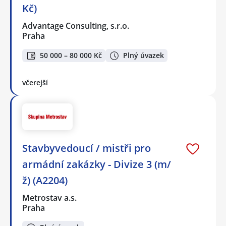
Kč)
Advantage Consulting, s.r.o.
Praha
50 000 – 80 000 Kč
Plný úvazek
včerejší
Stavbyvedoucí / mistři pro
armádní zakázky - Divize 3 (m/
ž) (A2204)
Metrostav a.s.
Praha