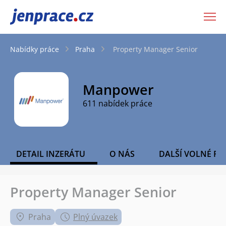
JenPráce.cz
Nabídky práce
Praha
Property Manager Senior
Manpower
611 nabídek práce
DETAIL INZERÁTU
O NÁS
DALŠÍ VOLNÉ PO
Property Manager Senior
Praha
Plný úvazek