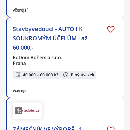
včerejší
Stavbyvedoucí - AUTO I K
SOUKROMÝM ÚČELŮM - až
60.000,-
RoDom Bohemia s.r.o.
Praha
40 000 – 60 000 Kč
Plný úvazek
včerejší
ZÁMEČNÍK VE VÝROBĚ - 1