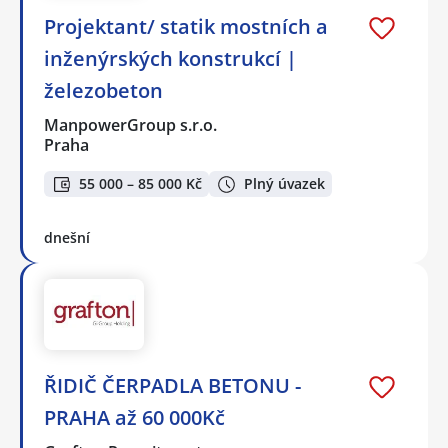
Projektant/ statik mostních a
inženýrských konstrukcí |
železobeton
ManpowerGroup s.r.o.
Praha
55 000 – 85 000 Kč
Plný úvazek
dnešní
ŘIDIČ ČERPADLA BETONU -
PRAHA až 60 000Kč