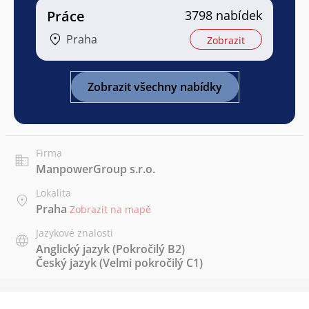
Práce
3798 nabídek
Praha
Zobrazit
Zobrazit všechny nabídky
Firma
ManpowerGroup s.r.o.
Lokalita
Praha
Zobrazit na mapě
Jazykové znalosti
Anglický jazyk
(Pokročilý B2)
Český jazyk
(Velmi pokročilý C1)