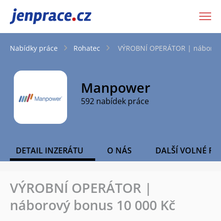
JenPráce.cz
Nabídky práce
Rohatec
VÝROBNÍ OPERÁTOR | náborový
Manpower
592 nabídek práce
DETAIL INZERÁTU
O NÁS
DALŠÍ VOLNÉ PO
VÝROBNÍ OPERÁTOR |
náborový bonus 10 000 Kč