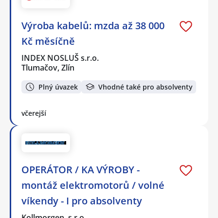
Výroba kabelů: mzda až 38 000
Kč měsíčně
INDEX NOSLUŠ s.r.o.
Tlumačov, Zlín
Plný úvazek
Vhodné také pro absolventy
včerejší
OPERÁTOR / KA VÝROBY -
montáž elektromotorů / volné
víkendy - I pro absolventy
Kollmorgen, s.r.o.