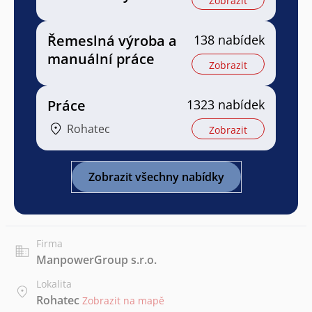
Zobrazit
Řemeslná výroba a
138 nabídek
manuální práce
Zobrazit
Práce
1323 nabídek
Rohatec
Zobrazit
Zobrazit všechny nabídky
Firma
ManpowerGroup s.r.o.
Lokalita
Rohatec
Zobrazit na mapě