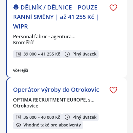
👷 DĚLNÍK / DĚLNICE – POUZE
RANNÍ SMĚNY | až 41 255 Kč |
WIPR
Personal fabric - agentura…
Kroměříž
39 000 – 41 255 Kč
Plný úvazek
včerejší
Operátor výroby do Otrokovic
OPTIMA RECRUITMENT EUROPE, s…
Otrokovice
35 000 – 40 000 Kč
Plný úvazek
Vhodné také pro absolventy