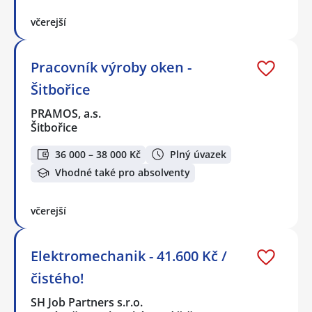
včerejší
Pracovník výroby oken -
Šitbořice
PRAMOS, a.s.
Šitbořice
36 000 – 38 000 Kč
Plný úvazek
Vhodné také pro absolventy
včerejší
Elektromechanik - 41.600 Kč /
čistého!
SH Job Partners s.r.o.