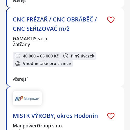
včerejší
CNC FRÉZAŘ / CNC OBRÁBĚČ /
CNC SEŘIZOVAČ m/ž
GAMARTIS s.r.o.
Žatčany
40 000 – 65 000 Kč
Plný úvazek
Vhodné také pro cizince
včerejší
MISTR VÝROBY, okres Hodonín
ManpowerGroup s.r.o.