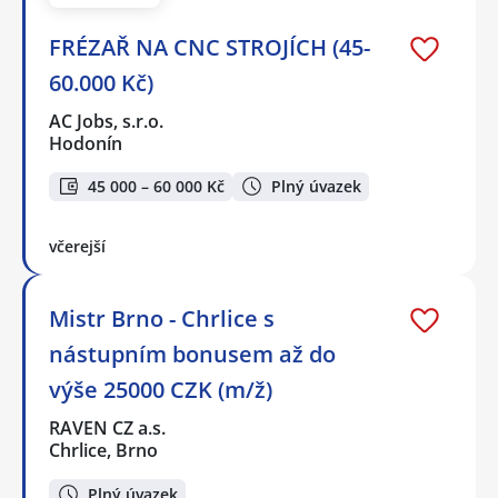
FRÉZAŘ NA CNC STROJÍCH (45-
60.000 Kč)
AC Jobs, s.r.o.
Hodonín
45 000 – 60 000 Kč
Plný úvazek
včerejší
Mistr Brno - Chrlice s
nástupním bonusem až do
výše 25000 CZK (m/ž)
RAVEN CZ a.s.
Chrlice, Brno
Plný úvazek