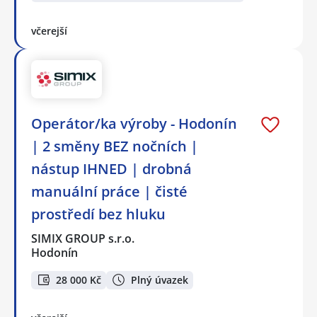
včerejší
Operátor/ka výroby - Hodonín
| 2 směny BEZ nočních |
nástup IHNED | drobná
manuální práce | čisté
prostředí bez hluku
SIMIX GROUP s.r.o.
Hodonín
28 000 Kč
Plný úvazek