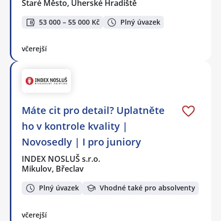
Staré Město, Uherské Hradiště
53 000 – 55 000 Kč
Plný úvazek
včerejší
Máte cit pro detail? Uplatněte
ho v kontrole kvality |
Novosedly | I pro juniory
INDEX NOSLUŠ s.r.o.
Mikulov, Břeclav
Plný úvazek
Vhodné také pro absolventy
včerejší