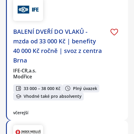
BALENÍ DVEŘÍ DO VLAKŮ -
mzda od 33 000 Kč | benefity
40 000 Kč ročně | svoz z centra
Brna
IFE-CR,a.s.
Modřice
33 000 – 38 000 Kč
Plný úvazek
Vhodné také pro absolventy
včerejší