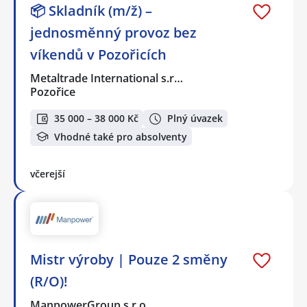
📦 Skladník (m/ž) –
jednosměnný provoz bez
víkendů v Pozořicích
Metaltrade International s.r…
Pozořice
35 000 – 38 000 Kč
Plný úvazek
Vhodné také pro absolventy
včerejší
Mistr výroby | Pouze 2 směny
(R/O)!
ManpowerGroup s.r.o.