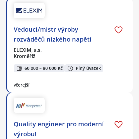
Vedoucí/mistr výroby
rozváděčů nízkého napětí
ELEXIM, a.s.
Kroměříž
60 000 – 80 000 Kč
Plný úvazek
včerejší
Quality engineer pro moderní
výrobu!