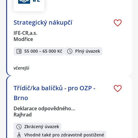
Strategický nákupčí
IFE-CR,a.s.
Modřice
55 000 – 65 000 Kč
Plný úvazek
včerejší
Třídič/ka balíčků - pro OZP -
Brno
Deklarace odpovědného…
Rajhrad
Zkrácený úvazek
Vhodné také pro zdravotně postižené