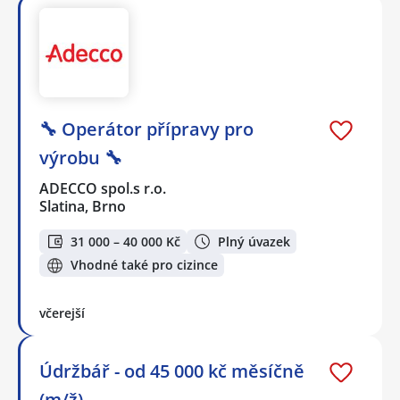
🔧 Operátor přípravy pro
výrobu 🔧
ADECCO spol.s r.o.
Slatina, Brno
31 000 – 40 000 Kč
Plný úvazek
Vhodné také pro cizince
včerejší
Údržbář - od 45 000 kč měsíčně
(m/ž)