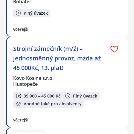
Rohatec
Plný úvazek
včerejší
Strojní zámečník (m/ž) –
jednosměnný provoz, mzda až
45 000Kč, 13. plat!
Kovo Kosina s.r.o.
Hustopeče
39 000 – 45 000 Kč
Plný úvazek
Vhodné také pro absolventy
včerejší