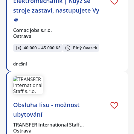
Elektromechanik | Když se
stroje zastaví, nastupujete Vy
🫵
Comac jobs s.r.o.
Ostrava
40 000 – 45 000 Kč
Plný úvazek
dnešní
Obsluha lisu - možnost
ubytování
TRANSFER International Staff…
Ostrava