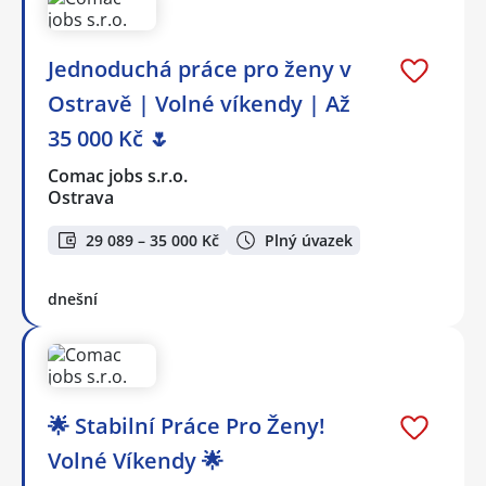
Jednoduchá práce pro ženy v
Ostravě | Volné víkendy | Až
35 000 Kč 🌷
Comac jobs s.r.o.
Ostrava
29 089 – 35 000 Kč
Plný úvazek
dnešní
🌟 Stabilní Práce Pro Ženy!
Volné Víkendy 🌟