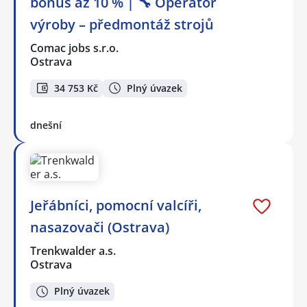
bonus až 10 % | 🔧 Operátor
výroby – předmontáž strojů
Comac jobs s.r.o.
Ostrava
34 753 Kč
Plný úvazek
dnešní
Jeřábníci, pomocní valcíři,
nasazovači (Ostrava)
Trenkwalder a.s.
Ostrava
Plný úvazek