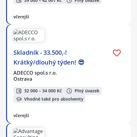
39 000 – 42 001 Kč
Plný úvazek
včerejší
Skladník - 33.500,-!
Krátký/dlouhý týden! 😎
ADECCO spol.s r.o.
Ostrava
32 000 – 34 000 Kč
Plný úvazek
Vhodné také pro absolventy
včerejší