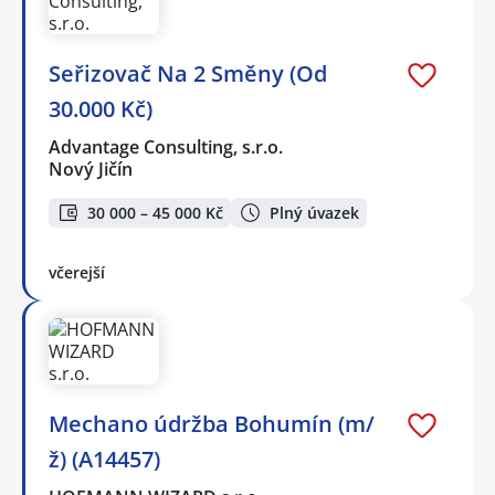
Seřizovač Na 2 Směny (Od
30.000 Kč)
Advantage Consulting, s.r.o.
Nový Jičín
30 000 – 45 000 Kč
Plný úvazek
včerejší
Mechano údržba Bohumín (m/
ž) (A14457)