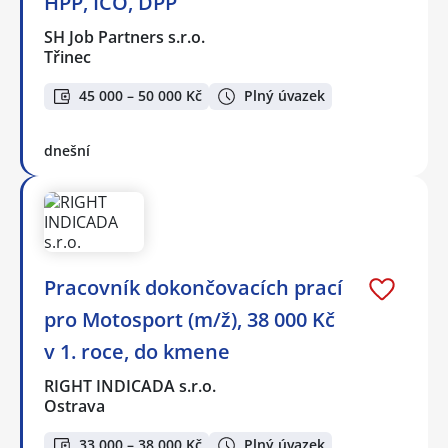
HPP, IČO, DPP
SH Job Partners s.r.o.
Třinec
45 000 – 50 000 Kč
Plný úvazek
dnešní
Pracovník dokončovacích prací
pro Motosport (m/ž), 38 000 Kč
v 1. roce, do kmene
RIGHT INDICADA s.r.o.
Ostrava
33 000 – 38 000 Kč
Plný úvazek