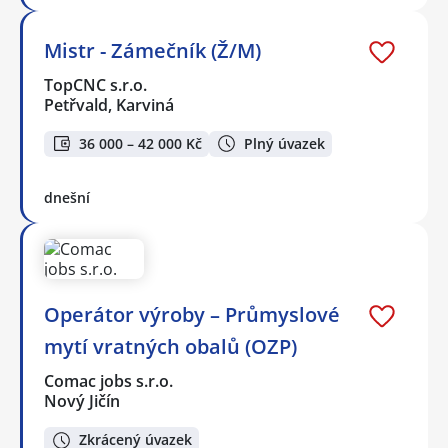
Mistr - Zámečník (Ž/M)
TopCNC s.r.o.
Petřvald, Karviná
36 000 – 42 000 Kč
Plný úvazek
dnešní
Operátor výroby – Průmyslové
mytí vratných obalů (OZP)
Comac jobs s.r.o.
Nový Jičín
Zkrácený úvazek