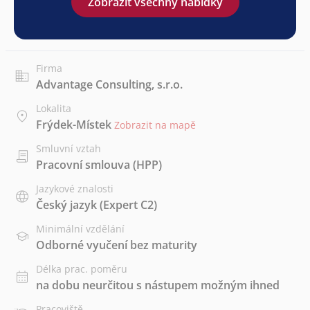
Zobrazit všechny nabídky
Firma
Advantage Consulting, s.r.o.
Lokalita
Frýdek-Místek
Zobrazit na mapě
Smluvní vztah
Pracovní smlouva (HPP)
Jazykové znalosti
Český jazyk
(Expert C2)
Minimální vzdělání
Odborné vyučení bez maturity
Délka prac. poměru
na dobu neurčitou s nástupem možným ihned
Pracoviště