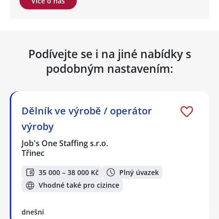
Více o nás
Podívejte se i na jiné nabídky s
podobným nastavením:
Dělník ve výrobě / operátor
výroby
Job's One Staffing s.r.o.
Třinec
35 000 – 38 000 Kč
Plný úvazek
Vhodné také pro cizince
dnešní