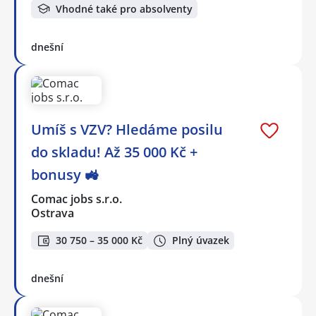
Vhodné také pro absolventy
dnešní
Umíš s VZV? Hledáme posilu
do skladu! Až 35 000 Kč +
bonusy 🚜
Comac jobs s.r.o.
Ostrava
30 750 – 35 000 Kč
Plný úvazek
dnešní