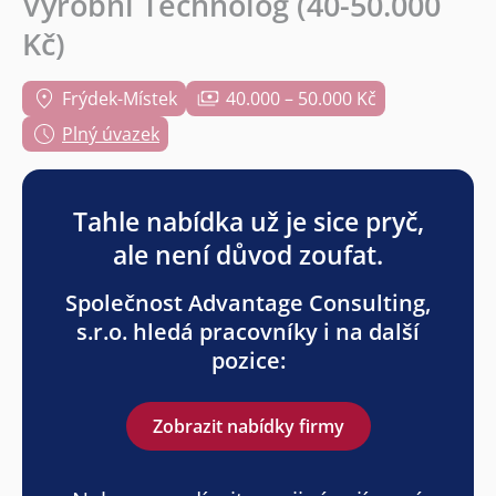
Výrobní Technolog (40-50.000
Kč)
Frýdek-Místek
40.000 – 50.000 Kč
Plný úvazek
Tahle nabídka už je sice pryč,
ale není důvod zoufat.
Společnost Advantage Consulting,
s.r.o. hledá pracovníky i na další
pozice:
Zobrazit nabídky firmy