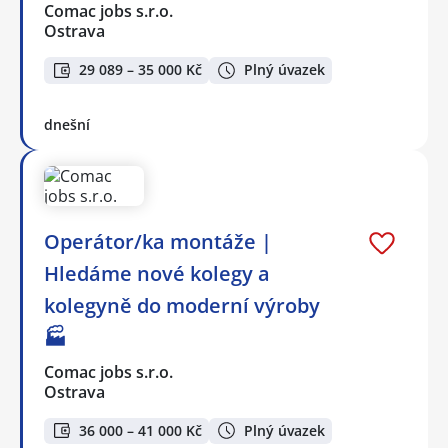
Comac jobs s.r.o.
Ostrava
29 089 – 35 000 Kč
Plný úvazek
dnešní
Operátor/ka montáže |
Hledáme nové kolegy a
kolegyně do moderní výroby
🏭
Comac jobs s.r.o.
Ostrava
36 000 – 41 000 Kč
Plný úvazek