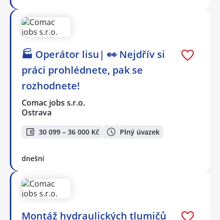
🏭 Operátor lisu| 👀 Nejdřív si
práci prohlédnete, pak se
rozhodnete!
Comac jobs s.r.o.
Ostrava
30 099 – 36 000 Kč
Plný úvazek
dnešní
Montáž hydraulických tlumičů