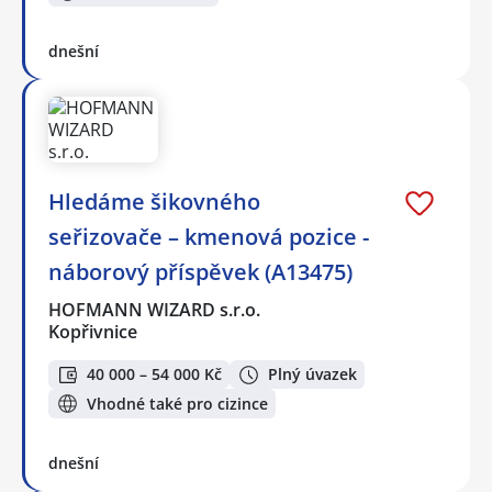
dnešní
Hledáme šikovného
seřizovače – kmenová pozice -
náborový příspěvek (A13475)
HOFMANN WIZARD s.r.o.
Kopřivnice
40 000 – 54 000 Kč
Plný úvazek
Vhodné také pro cizince
dnešní