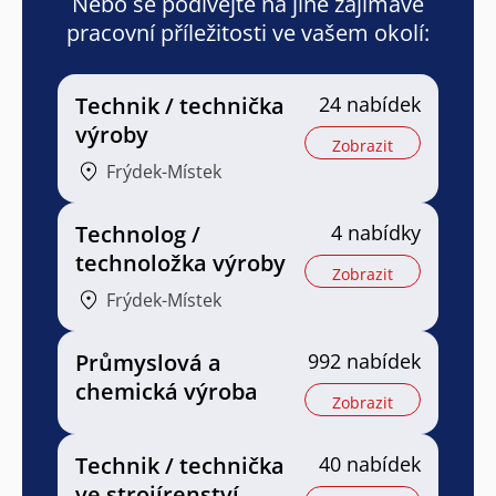
Nebo se podívejte na jiné zajímavé
pracovní příležitosti ve vašem okolí:
Technik / technička
24 nabídek
výroby
Zobrazit
Frýdek-Místek
Technolog /
4 nabídky
technoložka výroby
Zobrazit
Frýdek-Místek
Průmyslová a
992 nabídek
chemická výroba
Zobrazit
Technik / technička
40 nabídek
ve strojírenství