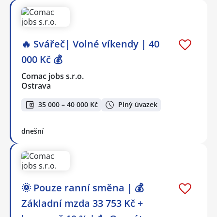
🔥 Svářeč| Volné víkendy | 40
000 Kč 💰
Comac jobs s.r.o.
Ostrava
35 000 – 40 000 Kč
Plný úvazek
dnešní
🌞 Pouze ranní směna | 💰
Základní mzda 33 753 Kč +