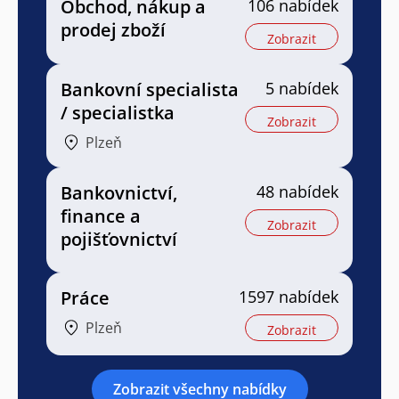
Obchod, nákup a
106 nabídek
prodej zboží
Zobrazit
Bankovní specialista
5 nabídek
/ specialistka
Zobrazit
Plzeň
Bankovnictví,
48 nabídek
finance a
Zobrazit
pojišťovnictví
Práce
1597 nabídek
Plzeň
Zobrazit
Zobrazit všechny nabídky