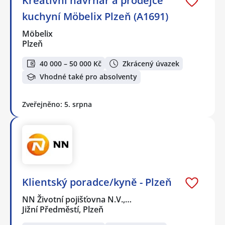
Kreativní návrhář a prodejce
kuchyní Möbelix Plzeň (A1691)
Möbelix
Plzeň
40 000 – 50 000 Kč
Zkrácený úvazek
Vhodné také pro absolventy
Zveřejněno: 5. srpna
Klientský poradce/kyně - Plzeň
NN Životní pojišťovna N.V.,…
Jižní Předměstí, Plzeň