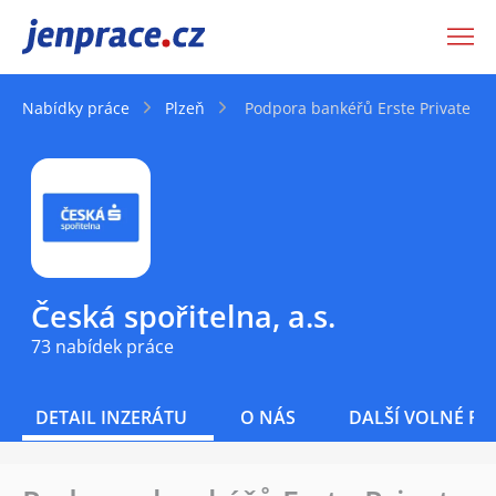
JenPráce.cz
Nabídky práce
Plzeň
Podpora bankéřů Erste Private Ba
Česká spořitelna, a.s.
73 nabídek práce
DETAIL INZERÁTU
O NÁS
DALŠÍ VOLNÉ PO