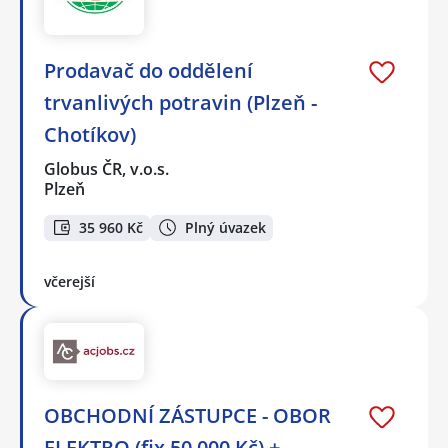
Prodavač do oddělení
trvanlivých potravin (Plzeň -
Chotíkov)
Globus ČR, v.o.s.
Plzeň
35 960 Kč
Plný úvazek
včerejší
OBCHODNÍ ZÁSTUPCE - OBOR
ELEKTRO (fix 50.000 Kč) +