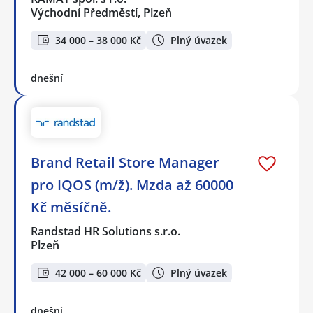
Východní Předměstí, Plzeň
34 000 – 38 000 Kč
Plný úvazek
dnešní
Brand Retail Store Manager
pro IQOS (m/ž). Mzda až 60000
Kč měsíčně.
Randstad HR Solutions s.r.o.
Plzeň
42 000 – 60 000 Kč
Plný úvazek
dnešní