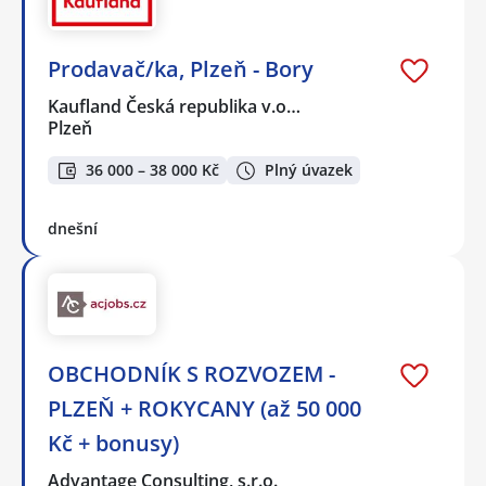
Prodavač/ka, Plzeň - Bory
Kaufland Česká republika v.o…
Plzeň
36 000 – 38 000 Kč
Plný úvazek
dnešní
OBCHODNÍK S ROZVOZEM -
PLZEŇ + ROKYCANY (až 50 000
Kč + bonusy)
Advantage Consulting, s.r.o.