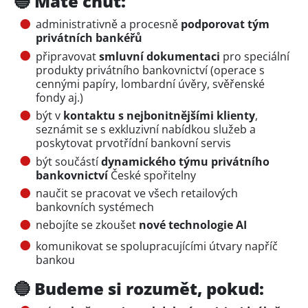
🔵 Máte chuť:
administrativně a procesně
podporovat tým
privátních bankéřů
připravovat
smluvní dokumentaci
pro speciální
produkty privátního bankovnictví (operace s
cennými papíry, lombardní úvěry, svěřenské
fondy aj.)
být v
kontaktu s nejbonitnějšími klienty
,
seznámit se s exkluzivní nabídkou služeb a
poskytovat prvotřídní bankovní servis
být součástí
dynamického týmu privátního
bankovnictví
České spořitelny
naučit se pracovat ve všech retailových
bankovních systémech
nebojíte se zkoušet
nové technologie AI
komunikovat se spolupracujícími útvary napříč
bankou
🔵 Budeme si rozumět, pokud: