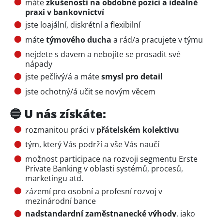
máte
zkušenosti na obdobné pozici a ideálně
praxi v bankovnictví
jste loajální, diskrétní a flexibilní
máte
týmového ducha
a rád/a pracujete v týmu
nejdete s davem a nebojíte se prosadit své
nápady
jste pečlivý/á a máte
smysl pro detail
jste ochotný/á učit se novým věcem
🔵 U nás získáte:
rozmanitou práci v
přátelském kolektivu
tým, který Vás podrží a vše Vás naučí
možnost participace na rozvoji segmentu Erste
Private Banking v oblasti systémů, procesů,
marketingu atd.
zázemí pro osobní a profesní rozvoj v
mezinárodní bance
nadstandardní zaměstnanecké výhody
, jako