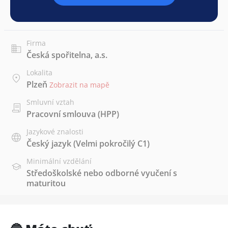
Firma
Česká spořitelna, a.s.
Lokalita
Plzeň
Zobrazit na mapě
Smluvní vztah
Pracovní smlouva (HPP)
Jazykové znalosti
Český jazyk
(Velmi pokročilý C1)
Minimální vzdělání
Středoškolské nebo odborné vyučení s
maturitou