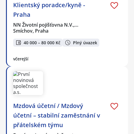
Klientský poradce/kyně -
Praha
NN Životní pojišťovna N.V.,…
Smíchov, Praha
40 000 – 80 000 Kč
Plný úvazek
včerejší
Mzdová účetní / Mzdový
účetní – stabilní zaměstnání v
přátelském týmu