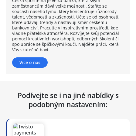
Česká spořitelna je velká banka, která svým
zaměstnancům dává velké možnosti. Staňte se
součástí našeho týmu, který koncentruje různorodý
talent, vědomosti a zkušenosti. Učte se od osobností,
které udávají trendy a nastavují směr českému
bankovnictví. Pracujte v inspirativním prostředí, kde
vládne přátelská atmosféra. Rozvíjejte svůj potenciál
pomocí kreativních workshopů, odborných školení či
spolupráce se špičkovými kouči. Najděte práci, která
Vás skutečně baví.
Více o nás
Podívejte se i na jiné nabídky s
podobným nastavením: