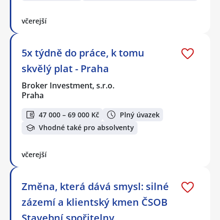
včerejší
5x týdně do práce, k tomu
skvělý plat - Praha
Broker Investment, s.r.o.
Praha
47 000 – 69 000 Kč
Plný úvazek
Vhodné také pro absolventy
včerejší
Změna, která dává smysl: silné
zázemí a klientský kmen ČSOB
Stavební spořitelny