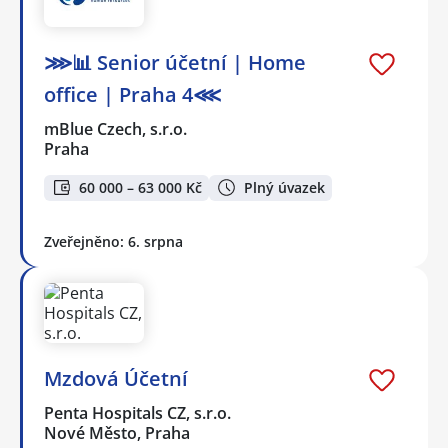
⋙📊 Senior účetní | Home
office | Praha 4⋘
mBlue Czech, s.r.o.
Praha
60 000 – 63 000 Kč
Plný úvazek
Zveřejněno: 6. srpna
Mzdová Účetní
Penta Hospitals CZ, s.r.o.
Nové Město, Praha