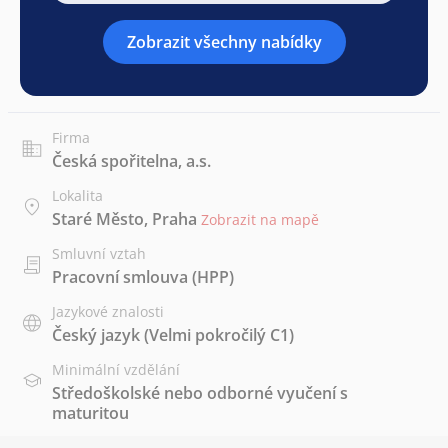
Zobrazit všechny nabídky
Firma
Česká spořitelna, a.s.
Lokalita
Staré Město, Praha
Zobrazit na mapě
Smluvní vztah
Pracovní smlouva (HPP)
Jazykové znalosti
Český jazyk
(Velmi pokročilý C1)
Minimální vzdělání
Středoškolské nebo odborné vyučení s
maturitou