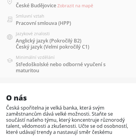
České Budějovice
Zobrazit na mapě
Smluvní vztah
Pracovní smlouva (HPP)
Jazykové znalosti
Anglický jazyk
(Pokročilý B2)
Český jazyk
(Velmi pokročilý C1)
Minimální vzdělání
Středoškolské nebo odborné vyučení s
maturitou
O nás
Česká spořitelna je velká banka, která svým
zaměstnancům dává velké možnosti. Staňte se
součástí našeho týmu, který koncentruje různorodý
talent, vědomosti a zkušenosti. Učte se od osobností,
které udávají trendy a nastavují směr českému