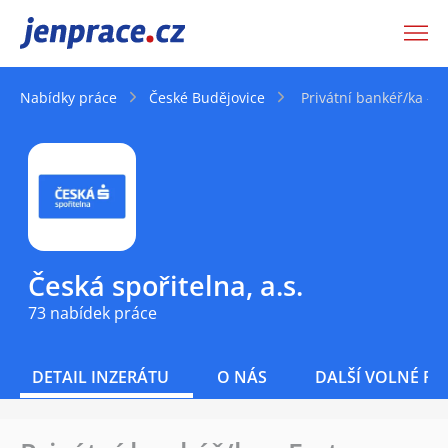
JenPráce.cz
Nabídky práce
České Budějovice
Privátní bankéř/ka - 
Česká spořitelna, a.s.
73 nabídek práce
DETAIL INZERÁTU
O NÁS
DALŠÍ VOLNÉ PO