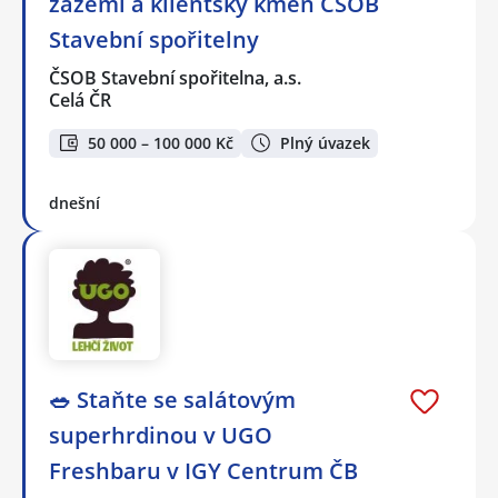
zázemí a klientský kmen ČSOB
Stavební spořitelny
ČSOB Stavební spořitelna, a.s.
Celá ČR
50 000 – 100 000 Kč
Plný úvazek
dnešní
🥗 Staňte se salátovým
superhrdinou v UGO
Freshbaru v IGY Centrum ČB