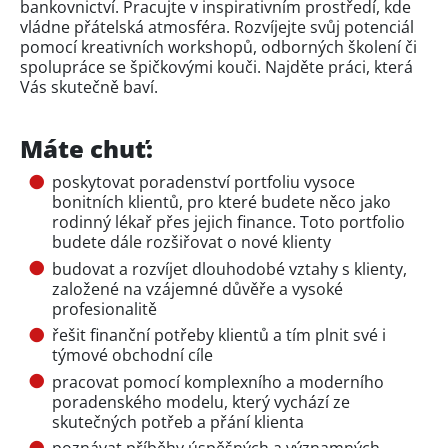
bankovnictví. Pracujte v inspirativním prostředí, kde
vládne přátelská atmosféra. Rozvíjejte svůj potenciál
pomocí kreativních workshopů, odborných školení či
spolupráce se špičkovými kouči. Najděte práci, která
Vás skutečně baví.
Máte chuť:
poskytovat poradenství portfoliu vysoce
bonitních klientů, pro které budete něco jako
rodinný lékař přes jejich finance. Toto portfolio
budete dále rozšiřovat o nové klienty
budovat a rozvíjet dlouhodobé vztahy s klienty,
založené na vzájemné důvěře a vysoké
profesionalitě
řešit finanční potřeby klientů a tím plnit své i
týmové obchodní cíle
pracovat pomocí komplexního a moderního
poradenského modelu, který vychází ze
skutečných potřeb a přání klienta
poznávat příběhy úspěšných a významných