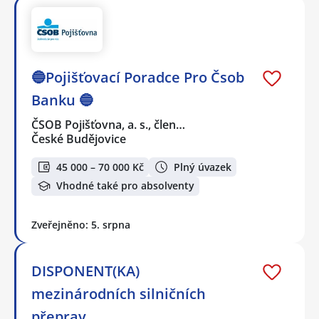
🔵Pojišťovací Poradce Pro Čsob
Banku 🔵
ČSOB Pojišťovna, a. s., člen…
České Budějovice
45 000 – 70 000 Kč
Plný úvazek
Vhodné také pro absolventy
Zveřejněno: 5. srpna
DISPONENT(KA)
mezinárodních silničních
přeprav