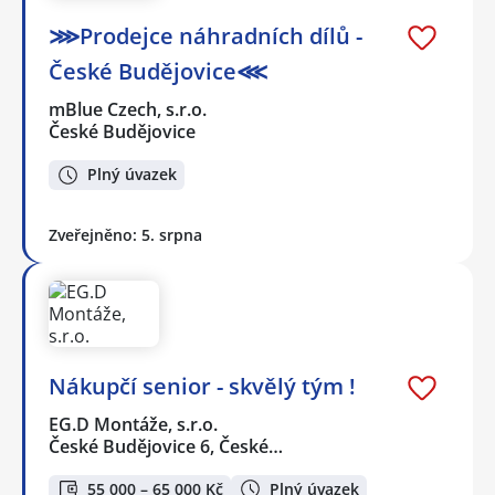
⋙Prodejce náhradních dílů -
České Budějovice⋘
mBlue Czech, s.r.o.
České Budějovice
Plný úvazek
Zveřejněno: 5. srpna
Nákupčí senior - skvělý tým !
EG.D Montáže, s.r.o.
České Budějovice 6, České…
55 000 – 65 000 Kč
Plný úvazek