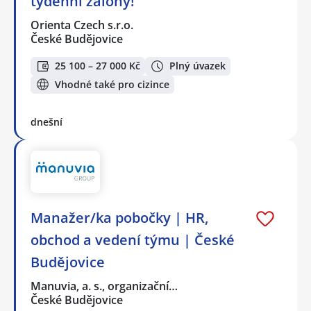
týdenní zálohy!
Orienta Czech s.r.o.
České Budějovice
25 100 – 27 000 Kč
Plný úvazek
Vhodné také pro cizince
dnešní
Manažer/ka pobočky | HR,
obchod a vedení týmu | České
Budějovice
Manuvia, a. s., organizační…
České Budějovice