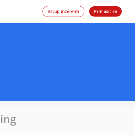
Vstup inzerenti
Přihlásit se
king