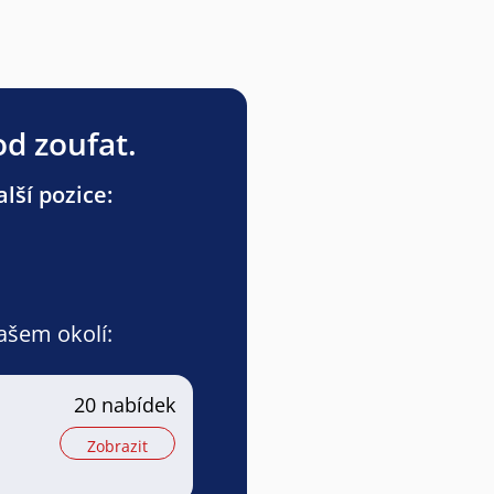
od zoufat.
lší pozice:
vašem okolí:
20 nabídek
Zobrazit