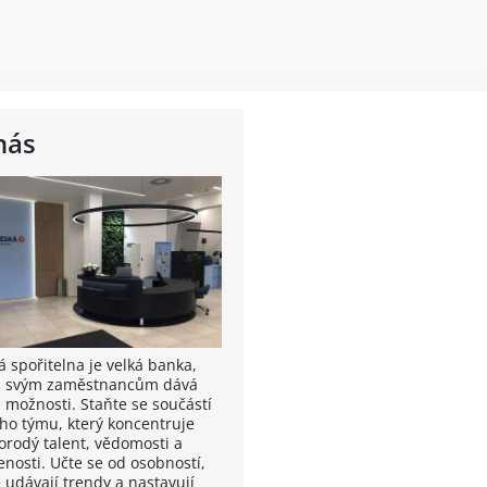
nás
á spořitelna je velká banka,
á svým zaměstnancům dává
é možnosti. Staňte se součástí
ho týmu, který koncentruje
orodý talent, vědomosti a
enosti. Učte se od osobností,
 udávají trendy a nastavují