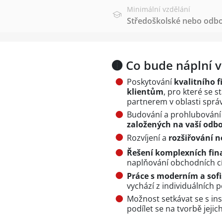
Minimální vzdělání
Středoškolské nebo odbo
🟤 Co bude náplní v
Poskytování
kvalitního 
klientům
, pro které se
partnerem v oblasti správ
Budování a prohlubování 
založených na vaší odbo
Rozvíjení a
rozšiřování 
Řešení komplexních fin
naplňování obchodních c
Práce s moderním a so
vychází z individuálních 
Možnost setkávat se s in
podílet se na tvorbě jeji