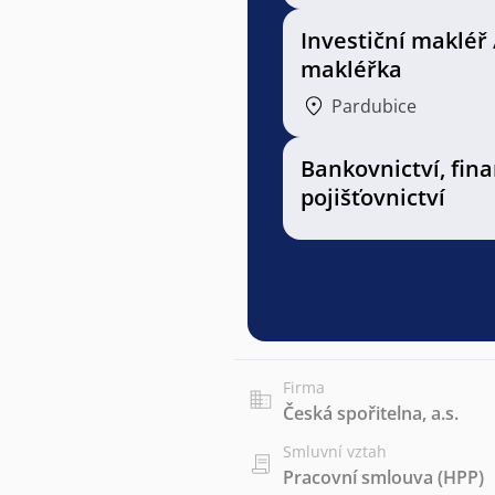
Investiční makléř 
makléřka
Pardubice
Bankovnictví, fin
pojišťovnictví
Firma
Česká spořitelna, a.s.
Smluvní vztah
Pracovní smlouva (HPP)