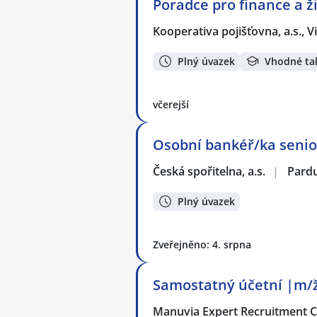
Poradce pro finance a ži
Kooperativa pojišťovna, a.s.,
Plný úvazek
Vhodné ta
včerejší
Osobní bankéř/ka senior
Česká spořitelna, a.s.
|
Pard
Plný úvazek
Zveřejněno: 4. srpna
Samostatný účetní |m/ž
Manuvia Expert Recruitment CZ