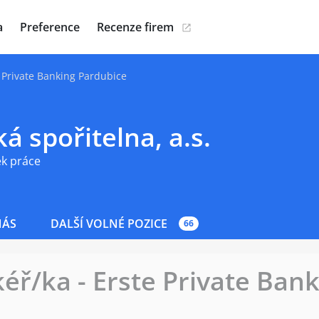
a
Preference
Recenze firem
e Private Banking Pardubice
á spořitelna, a.s.
ek práce
NÁS
DALŠÍ VOLNÉ POZICE
66
kéř/ka - Erste Private Ban