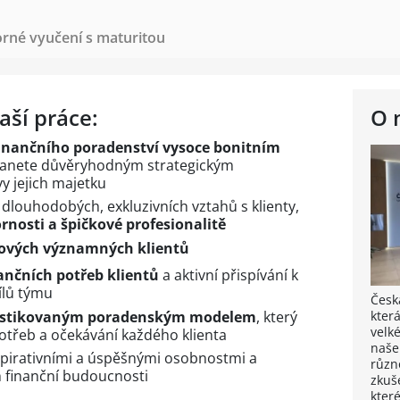
rné vyučení s maturitou
aší práce:
O 
finančního poradenství vysoce bonitním
 stanete důvěryhodným strategickým
y jejich majetku
dlouhodobých, exkluzivních vztahů s klienty,
rnosti a špičkové profesionalitě
nových významných klientů
ančních potřeb klientů
a aktivní přispívání k
ílů týmu
Česk
fistikovaným poradenským modelem
, který
kter
velk
potřeb a očekávání každého klienta
naše
spirativními a úspěšnými osobnostmi a
různ
ch finanční budoucnosti
zkuš
které