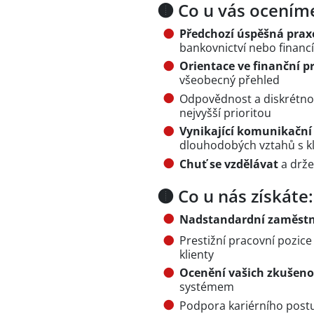
🟤 Co u vás ocením
Předchozí úspěšná prax
bankovnictví nebo financí 
Orientace ve finanční p
všeobecný přehled
Odpovědnost a diskrétnos
nejvyšší prioritou
Vynikající komunikační
dlouhodobých vztahů s kl
Chuť se vzdělávat
a drže
🟤 Co u nás získáte:
Nadstandardní zaměst
Prestižní pracovní pozice
klienty
Ocenění vašich zkušeno
systémem
Podpora kariérního post