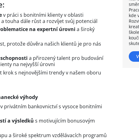
e:
směr
Pracu
e
v práci s bonitními klienty v oblasti
kde 
a touha dále růst a rozvíjet svůj potenciál
Rozv
krea
roblematice na expertní úrovni
a široký
škol
kouči
t, protože důvěra našich klientů je pro nás
skut
V
 schopnosti
a přirozený talent pro budování
ienty na nejvyšší úrovni
t krok s nejnovějšími trendy v našem oboru
nanecké výhody
 v privátním bankovnictví s vysoce bonitními
stí a výsledků
s motivujícím bonusovým
upu a široké spektrum vzdělávacích programů