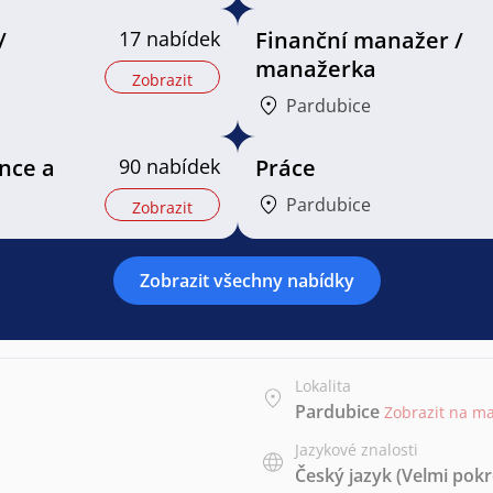
/
17 nabídek
Finanční manažer /
manažerka
Zobrazit
Pardubice
ance a
90 nabídek
Práce
Pardubice
Zobrazit
Zobrazit všechny nabídky
Lokalita
Pardubice
Zobrazit na m
Jazykové znalosti
Český jazyk
(Velmi pokr