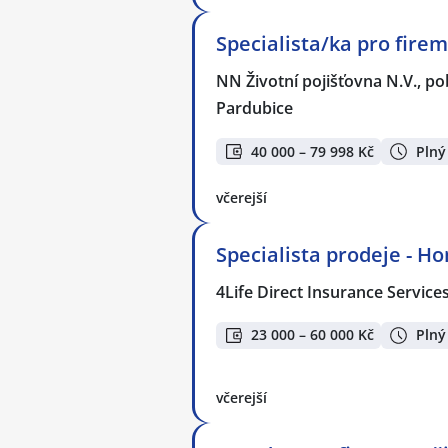
Specialista/ka pro firem
NN Životní pojišťovna N.V., p
Pardubice
40 000 – 79 998 Kč
Plný
včerejší
Specialista prodeje - H
4Life Direct Insurance Service
23 000 – 60 000 Kč
Plný
včerejší