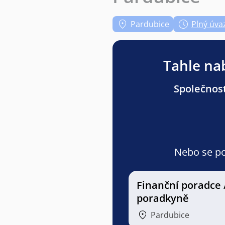
Pardubice
Plný úva
Tahle nab
Společnost
Nebo se pod
Finanční poradce 
poradkyně
Pardubice