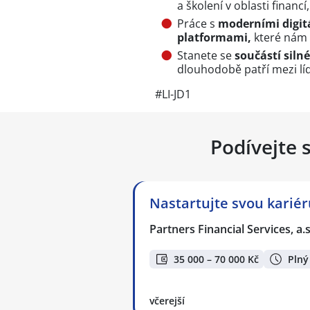
a školení v oblasti financ
Práce s
moderními digitá
platformami,
které nám p
Stanete se
součástí siln
dlouhodobě patří mezi líd
#LI-JD1
Podívejte 
Nastartujte svou kariér
Partners Financial Services, a.s
35 000 – 70 000 Kč
Plný
včerejší