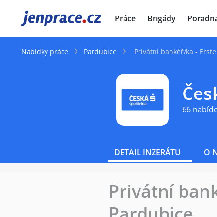
JenPráce.cz
Práce
Brigády
Poradn
Nabídky práce
Pardubice
Privátní bankéř/ka - Erst
Česk
66 nabíd
DETAIL INZERÁTU
O 
Privátní ban
Pardubice