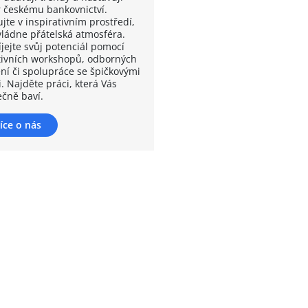
 českému bankovnictví.
jte v inspirativním prostředí,
vládne přátelská atmosféra.
íjejte svůj potenciál pomocí
tivních workshopů, odborných
ení či spolupráce se špičkovými
. Najděte práci, která Vás
ečně baví.
íce o nás