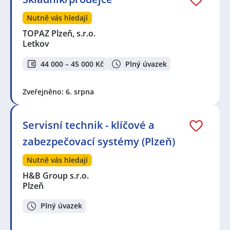
Nutně vás hledají
TOPAZ Plzeň, s.r.o.
Letkov
44 000 – 45 000 Kč
Plný úvazek
Zveřejněno: 6. srpna
Servisní technik - klíčové a
zabezpečovací systémy (Plzeň)
Nutně vás hledají
H&B Group s.r.o.
Plzeň
Plný úvazek