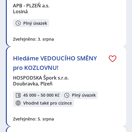
APB - PLZEŇ a.s.
Losiná
Plný úvazek
Zveřejněno: 3. srpna
Hledáme VEDOUCÍHO SMĚNY
pro KOZLOVNU!
HOSPODSKA Špork s.r.o.
Doubravka, Plzeň
45 000 – 50 000 Kč
Plný úvazek
Vhodné také pro cizince
Zveřejněno: 5. srpna