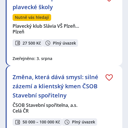
plavecké školy
Nutně vás hledají
Plavecký klub Slávia VŠ Plzeň…
Plzeň
27 500 Kč
Plný úvazek
Zveřejněno: 3. srpna
Změna, která dává smysl: silné
zázemí a klientský kmen ČSOB
Stavební spořitelny
ČSOB Stavební spořitelna, a.s.
Celá ČR
50 000 – 100 000 Kč
Plný úvazek