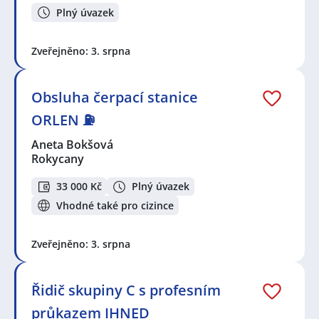
Plný úvazek
Zveřejněno: 3. srpna
Obsluha čerpací stanice
ORLEN ⛽
Aneta Bokšová
Rokycany
33 000 Kč
Plný úvazek
Vhodné také pro cizince
Zveřejněno: 3. srpna
Řidič skupiny C s profesním
průkazem IHNED