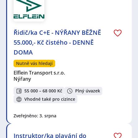
Řidič/ka C+E - NÝŘANY BĚŽNĚ
55.000,- Kč čistého - DENNĚ
DOMA
Nutně vás hledají
Elflein Transport s.r.o.
Nýřany
55 000 – 68 000 Kč
Plný úvazek
Vhodné také pro cizince
Zveřejněno: 3. srpna
Instruktor/ka plavání do