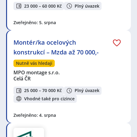
23 000 – 60 000 Kč
Plný úvazek
Zveřejněno: 5. srpna
Montér/ka ocelových
konstrukcí – Mzda až 70 000,-
Nutně vás hledají
MPO montage s.r.o.
Celá ČR
25 000 – 70 000 Kč
Plný úvazek
Vhodné také pro cizince
Zveřejněno: 4. srpna