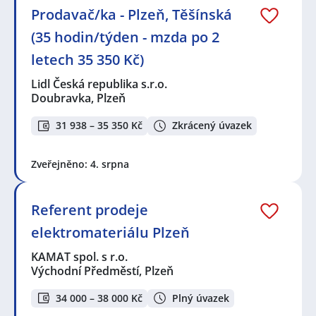
Prodavač/ka - Plzeň, Těšínská
(35 hodin/týden - mzda po 2
letech 35 350 Kč)
Lidl Česká republika s.r.o.
Doubravka, Plzeň
31 938 – 35 350 Kč
Zkrácený úvazek
Zveřejněno: 4. srpna
Referent prodeje
elektromateriálu Plzeň
KAMAT spol. s r.o.
Východní Předměstí, Plzeň
34 000 – 38 000 Kč
Plný úvazek