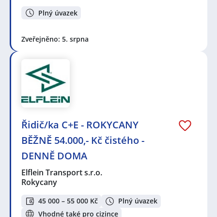
Plný úvazek
Zveřejněno: 5. srpna
Řidič/ka C+E - ROKYCANY
BĚŽNĚ 54.000,- Kč čistého -
DENNĚ DOMA
Elflein Transport s.r.o.
Rokycany
45 000 – 55 000 Kč
Plný úvazek
Vhodné také pro cizince