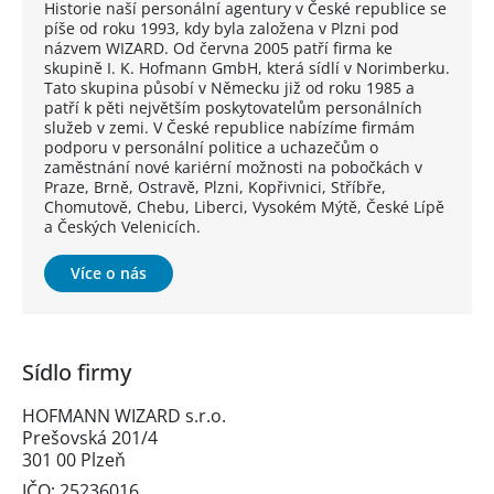
Historie naší personální agentury v České republice se
píše od roku 1993, kdy byla založena v Plzni pod
názvem WIZARD. Od června 2005 patří firma ke
skupině I. K. Hofmann GmbH, která sídlí v Norimberku.
Tato skupina působí v Německu již od roku 1985 a
patří k pěti největším poskytovatelům personálních
služeb v zemi. V České republice nabízíme firmám
podporu v personální politice a uchazečům o
zaměstnání nové kariérní možnosti na pobočkách v
Praze, Brně, Ostravě, Plzni, Kopřivnici, Stříbře,
Chomutově, Chebu, Liberci, Vysokém Mýtě, České Lípě
a Českých Velenicích.
Více o nás
Sídlo firmy
HOFMANN WIZARD s.r.o.
Prešovská 201/4
301 00 Plzeň
IČO: 25236016