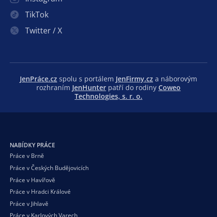
TikTok
Twitter / X
JenPráce.cz
spolu s portálem
JenFirmy.cz
a náborovým
rozhraním
JenHunter
patří do rodiny
Coweo
Technologies, s. r. o.
NABÍDKY PRÁCE
Práce v Brně
Práce v Českých Budějovicích
Práce v Havířově
Práce v Hradci Králové
Práce v Jihlavě
Práce v Karlových Varech