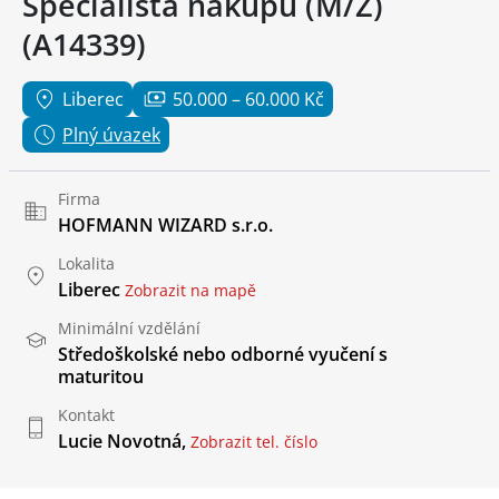
Specialista nákupu (M/Ž)
(A14339)
Liberec
50.000 – 60.000 Kč
Plný úvazek
Firma
HOFMANN WIZARD s.r.o.
Lokalita
Liberec
Zobrazit na mapě
Minimální vzdělání
Středoškolské nebo odborné vyučení s
maturitou
Kontakt
Lucie Novotná,
Zobrazit tel. číslo