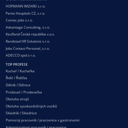
HOFMANN WIZARD s.r.o.
Penta Hospitals CZ, s.r.o.
Comac jobs s.r.o.
Advantage Consulting, s.r.o.
Kaufland Česká republika v.o.s.
Randstad HR Solutions s.r.o.
Jobs Contact Personal, s.r.o.
ADECCO spol.s r.o.
TOP PROFESE
Kuchař / Kuchařka
Řidič / Řidička
Dělník / Dělnice
Prodavač / Prodavačka
Obsluha strojů
Obsluha vysokozdvižných vozíků
Skladník / Skladnice
Pomocný pracovník / pracovnice v gastronomii
Administrativní pracovník / pracovnice