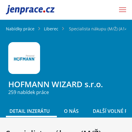
JenPráce.cz
Nabídky práce
Liberec
Specialista nákupu (M/Ž) (A1433
HOFMANN WIZARD s.r.o.
259 nabídek práce
DETAIL INZERÁTU
O NÁS
DALŠÍ VOLNÉ PO