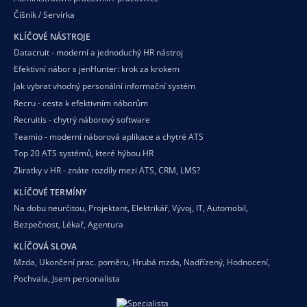
Číšník / Servírka
KLÍČOVÉ NÁSTROJE
Datacruit - moderní a jednoduchý HR nástroj
Efektivní nábor s jenHunter: krok za krokem
Jak vybrat vhodný personální informační systém
Recru - cesta k efektivním náborům
Recruitis - chytrý náborový software
Teamio - moderní náborová aplikace a chytré ATS
Top 20 ATS systémů, které hýbou HR
Zkratky v HR - znáte rozdíly mezi ATS, CRM, LMS?
KLÍČOVÉ TERMÍNY
Na dobu neurčitou
,
Projektant
,
Elektrikář
,
Vývoj
,
IT
,
Automobil
,
Bezpečnost
,
Lékař
,
Agentura
KLÍČOVÁ SLOVA
Mzda
,
Ukončení prac. poměru
,
Hrubá mzda
,
Nadřízený
,
Hodnocení
,
Pochvala
,
Jsem personalista