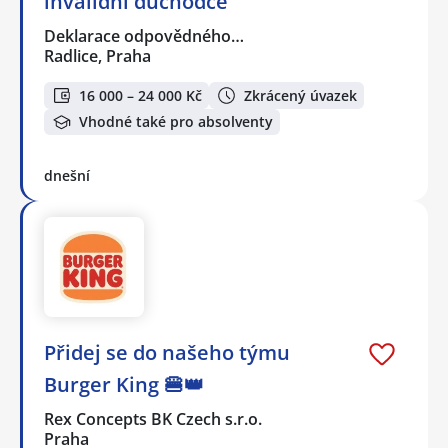
invalidní důchodce
Deklarace odpovědného…
Radlice, Praha
16 000 – 24 000 Kč
Zkrácený úvazek
Vhodné také pro absolventy
dnešní
Přidej se do našeho týmu
Burger King 🍔👑
Rex Concepts BK Czech s.r.o.
Praha