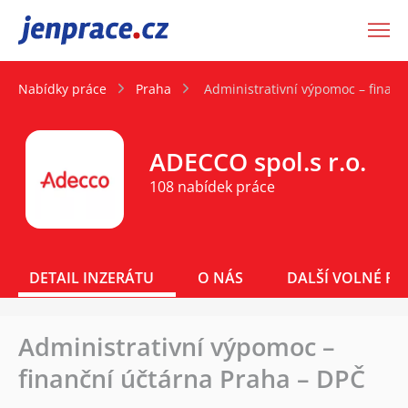
JenPráce.cz
Nabídky práce
Praha
Administrativní výpomoc – finanč
ADECCO spol.s r.o.
108 nabídek práce
DETAIL INZERÁTU
O NÁS
DALŠÍ VOLNÉ PO
Administrativní výpomoc –
finanční účtárna Praha – DPČ