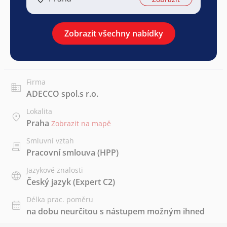
Zobrazit všechny nabídky
Firma
ADECCO spol.s r.o.
Lokalita
Praha
Zobrazit na mapě
Smluvní vztah
Pracovní smlouva (HPP)
Jazykové znalosti
Český jazyk
(Expert C2)
Délka prac. poměru
na dobu neurčitou s nástupem možným ihned