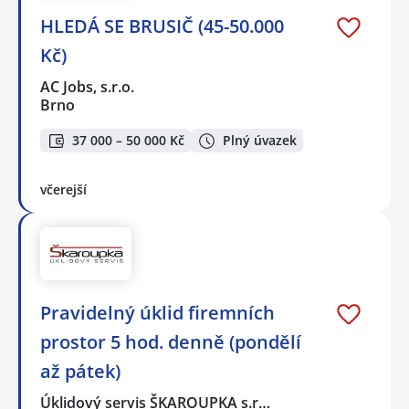
HLEDÁ SE BRUSIČ (45-50.000
Kč)
AC Jobs, s.r.o.
Brno
37 000 – 50 000 Kč
Plný úvazek
včerejší
Pravidelný úklid firemních
prostor 5 hod. denně (pondělí
až pátek)
Úklidový servis ŠKAROUPKA s.r…