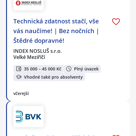
Technická zdatnost stačí, vše
vás naučíme! | Bez nočních |
Štědré dopravné!
INDEX NOSLUŠ s.r.o.
Velké Meziříčí
35 000 – 45 000 Kč
Plný úvazek
Vhodné také pro absolventy
včerejší