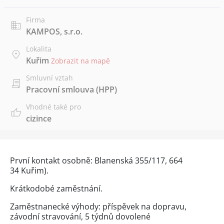
Firma
KAMPOS, s.r.o.
Lokalita
Kuřim
Zobrazit na mapě
Smluvní vztah
Pracovní smlouva (HPP)
Vhodné také pro
cizince
První kontakt osobně: Blanenská 355/117, 664
34 Kuřim).
Krátkodobé zaměstnání.
Zaměstnanecké výhody: příspěvek na dopravu,
závodní stravování, 5 týdnů dovolené