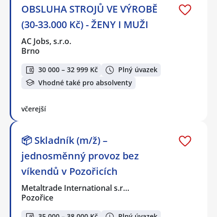
OBSLUHA STROJŮ VE VÝROBĚ
(30-33.000 Kč) - ŽENY I MUŽI
AC Jobs, s.r.o.
Brno
30 000 – 32 999 Kč
Plný úvazek
Vhodné také pro absolventy
včerejší
📦 Skladník (m/ž) –
jednosměnný provoz bez
víkendů v Pozořicích
Metaltrade International s.r…
Pozořice
35 000 – 38 000 Kč
Plný úvazek