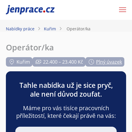
JenPráce.cz
Nabídky práce
Kuřim
Operátor/ka
Operátor/ka
Kuřim
22.400 – 23.400 Kč
Plný úvazek
Tahle nabídka už je sice pryč,
ale není důvod zoufat.
Máme pro vás tisíce pracovních
příležitostí, které čekají právě na vás: