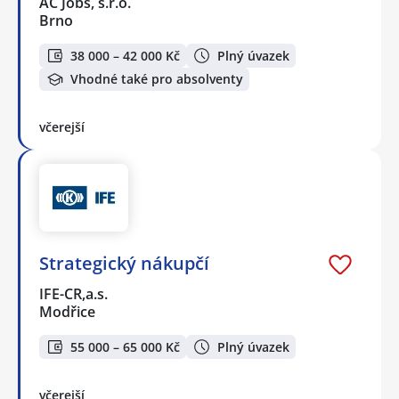
AC Jobs, s.r.o.
Brno
38 000 – 42 000 Kč
Plný úvazek
Vhodné také pro absolventy
včerejší
Strategický nákupčí
IFE-CR,a.s.
Modřice
55 000 – 65 000 Kč
Plný úvazek
včerejší