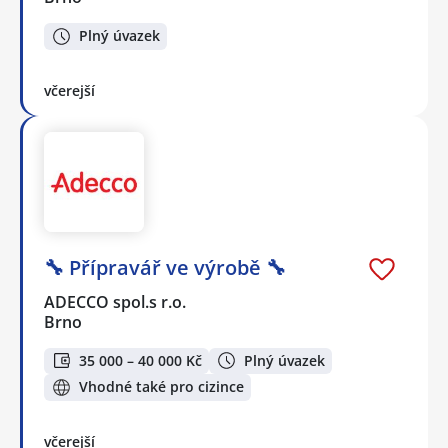
Plný úvazek
včerejší
🔧 Přípravář ve výrobě 🔧
ADECCO spol.s r.o.
Brno
35 000 – 40 000 Kč
Plný úvazek
Vhodné také pro cizince
včerejší