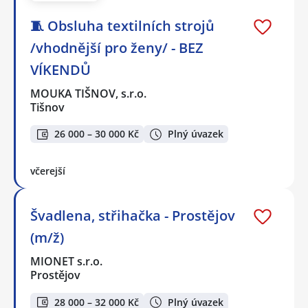
🧵 Obsluha textilních strojů
/vhodnější pro ženy/ - BEZ
VÍKENDŮ
MOUKA TIŠNOV, s.r.o.
Tišnov
26 000 – 30 000 Kč
Plný úvazek
včerejší
Švadlena, střihačka - Prostějov
(m/ž)
MIONET s.r.o.
Prostějov
28 000 – 32 000 Kč
Plný úvazek