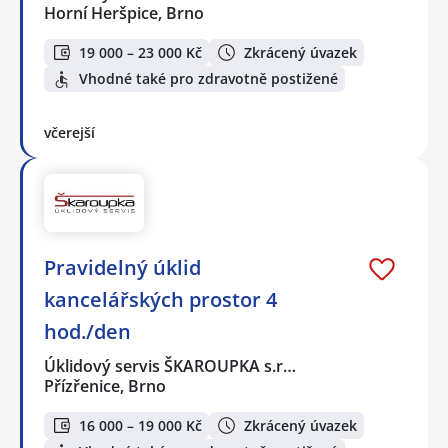
Horní Heršpice, Brno
19 000 – 23 000 Kč
Zkrácený úvazek
Vhodné také pro zdravotně postižené
včerejší
Pravidelný úklid
kancelářských prostor 4
hod./den
Úklidový servis ŠKAROUPKA s.r…
Přízřenice, Brno
16 000 – 19 000 Kč
Zkrácený úvazek