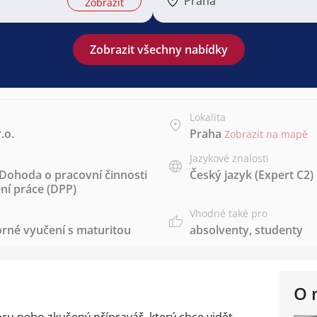
Praha
Zobrazit
Zobrazit všechny nabídky
Lokalita
.o.
Praha
Zobrazit na mapě
Jazykové znalosti
Dohoda o pracovní činnosti
Český jazyk
(Expert C2)
í práce (DPP)
Vhodné také pro
rné vyučení s maturitou
absolventy
,
studenty
O 