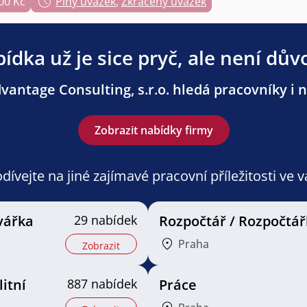
00 Kč
Plný úvazek
,
Zkrácený úvazek
ídka už je sice pryč, ale není dův
antage Consulting, s.r.o. hledá pracovníky i n
Zobrazit nabídky firmy
ívejte na jiné zajímavé pracovní příležitosti ve 
avářka
29 nabídek
Rozpočtář / Rozpočtá
Praha
Zobrazit
litní
887 nabídek
Práce