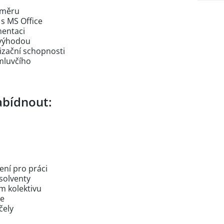
směru
 s MS Office
mentaci
 výhodou
izační schopnosti
 mluvčího
bídnout:
ení pro práci
bsolventy
m kolektivu
ce
čely