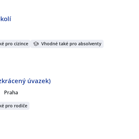
kolí
é pro cizince
Vhodné také pro absolventy
 zkrácený úvazek)
|
Praha
é pro rodiče