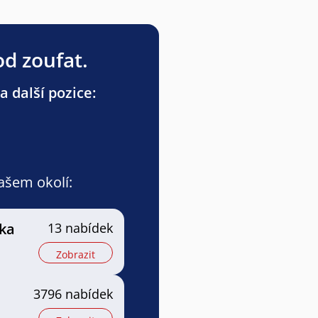
od zoufat.
a další pozice:
vašem okolí:
řka
13 nabídek
Zobrazit
3796 nabídek