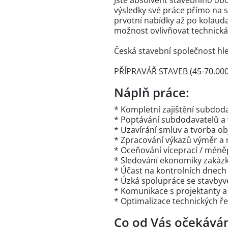
Jste absolvent stavebního obo
výsledky své práce přímo na s
prvotní nabídky až po kolauda
možnost ovlivňovat technická
Česká stavební společnost hle
PŘÍPRAVÁŘ STAVEB (45-70.000
Náplň práce:
* Kompletní zajištění subdod
* Poptávání subdodavatelů a
* Uzavírání smluv a tvorba o
* Zpracování výkazů výměr a
* Oceňování víceprací / méně
* Sledování ekonomiky zakázk
* Účast na kontrolních dnech
* Úzká spolupráce se stavby
* Komunikace s projektanty a
* Optimalizace technických ře
Co od Vás očekává