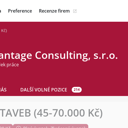
a
Preference
Recenze firem
 Kč)
ntage Consulting, s.r.o.
dek práce
NÁS
DALŠÍ VOLNÉ POZICE
214
TAVEB (45-70.000 Kč)