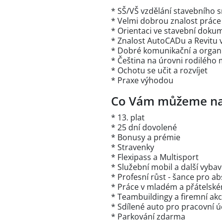
* SŠ/VŠ vzdělání stavebního 
* Velmi dobrou znalost práce
* Orientaci ve stavební doku
* Znalost AutoCADu a Revitu
* Dobré komunikační a organ
* Čeština na úrovni rodilého
* Ochotu se učit a rozvíjet
* Praxe výhodou
Co Vám můžeme na
* 13. plat
* 25 dní dovolené
* Bonusy a prémie
* Stravenky
* Flexipass a Multisport
* Služební mobil a další vybav
* Profesní růst - šance pro a
* Práce v mladém a přátelské
* Teambuildingy a firemní ak
* Sdílené auto pro pracovní ú
* Parkování zdarma