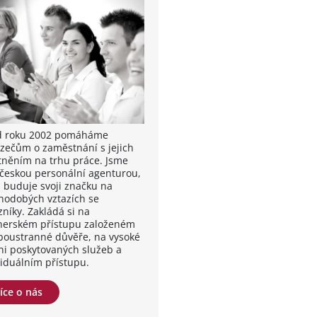
od roku 2002 pomáháme
zečům o zaměstnání s jejich
tněním na trhu práce. Jsme
 českou personální agenturou,
á buduje svoji značku na
hodobých vztazích se
zníky. Zakládá si na
nerském přístupu založeném
boustranné důvěře, na vysoké
ni poskytovaných služeb a
viduálním přístupu.
íce o nás