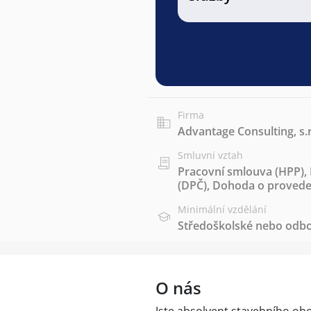
Firma
Advantage Consulting, s.r
Smluvní vztah
Pracovní smlouva (HPP)
,
(DPČ)
,
Dohoda o proveden
Minimální vzdělání
Středoškolské nebo odbo
O nás