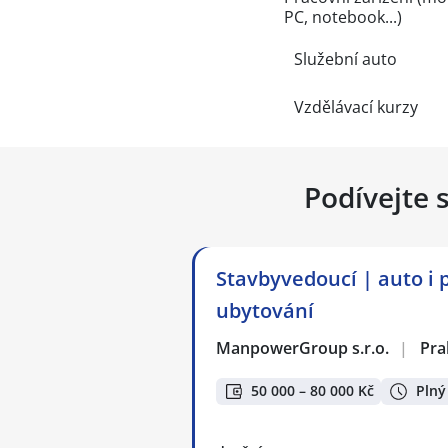
PC, notebook...)
Služební auto
Vzdělávací kurzy
Podívejte 
Stavbyvedoucí | auto i 
ubytování
ManpowerGroup s.r.o.
|
Pra
50 000 – 80 000 Kč
Plný