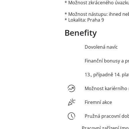
* Možnost zkráceného úvazk
* Možnost nástupu: ihned n
* Lokalita: Praha 9
Benefity
Dovolená navíc
Finanční bonusy a p
13., případně 14. pla
Možnost kariérního 
Firemní akce
Pružná pracovní do
Pracovní zařízení (mob