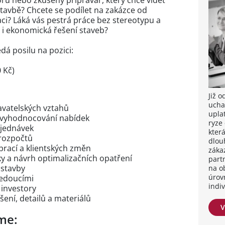
ru nebo zkušený přípravář, který chce vidět
tavbě? Chcete se podílet na zakázce od
ci? Láká vás pestrá práce bez stereotypu a
 i ekonomická řešení staveb?
dá posilu na pozici:
 Kč)
Již 
ucha
avatelských vztahů
upla
 vyhodnocování nabídek
ryze
bjednávek
kter
 rozpočtů
dlou
prací a klientských změn
záka
y a návrh optimalizačních opatření
part
 stavby
na o
úrov
vedoucími
indi
 investory
šení, detailů a materiálů
V
me: