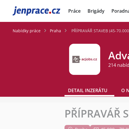
JenPráce.cz
Práce
Brigády
Poradn
Nabídky práce
Praha
PŘÍPRAVÁŘ STAVEB (45-70.000
Adva
214 nabí
DETAIL INZERÁTU
O 
PŘÍPRAVÁŘ S