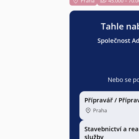
Praha
45.000 – 70.0
Tahle nab
Společnost Adv
Nebo se pod
Přípravář / Přípr
Praha
Stavebnictví a rea
služby