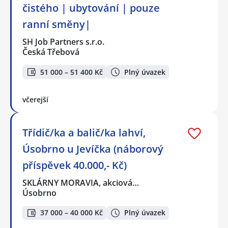
čistého | ubytování | pouze
ranní směny|
SH Job Partners s.r.o.
Česká Třebová
51 000 – 51 400 Kč
Plný úvazek
včerejší
Třídič/ka a balič/ka lahví,
Úsobrno u Jevíčka (náborový
příspěvek 40.000,- Kč)
SKLÁRNY MORAVIA, akciová…
Úsobrno
37 000 – 40 000 Kč
Plný úvazek