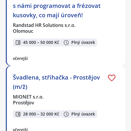
s námi programovat a frézovat
kusovky, co mají úroveň!
Randstad HR Solutions s.r.o.
Olomouc
45 000 – 50 000 Kč
Plný úvazek
včerejší
Švadlena, střihačka - Prostějov
(m/ž)
MIONET s.r.o.
Prostějov
28 000 – 32 000 Kč
Plný úvazek
včerejší