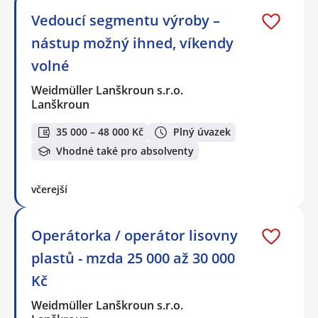
Vedoucí segmentu výroby –
nástup možný ihned, víkendy
volné
Weidmüller Lanškroun s.r.o.
Lanškroun
35 000 – 48 000 Kč
Plný úvazek
Vhodné také pro absolventy
včerejší
Operátorka / operátor lisovny
plastů - mzda 25 000 až 30 000
Kč
Weidmüller Lanškroun s.r.o.