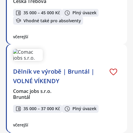
Česká Třebová
35 000 – 45 000 Kč
Plný úvazek
Vhodné také pro absolventy
včerejší
Dělník ve výrobě | Bruntál |
VOLNÉ VÍKENDY
Comac jobs s.r.o.
Bruntál
35 000 – 37 000 Kč
Plný úvazek
včerejší