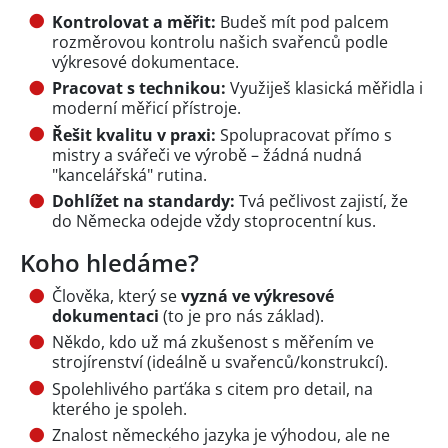
Kontrolovat a měřit:
Budeš mít pod palcem
rozměrovou kontrolu našich svařenců podle
výkresové dokumentace.
Pracovat s technikou:
Využiješ klasická měřidla i
moderní měřicí přístroje.
Řešit kvalitu v praxi:
Spolupracovat přímo s
mistry a svářeči ve výrobě – žádná nudná
"kancelářská" rutina.
Dohlížet na standardy:
Tvá pečlivost zajistí, že
do Německa odejde vždy stoprocentní kus.
Koho hledáme?
Člověka, který se
vyzná ve výkresové
dokumentaci
(to je pro nás základ).
Někdo, kdo už má zkušenost s měřením ve
strojírenství (ideálně u svařenců/konstrukcí).
Spolehlivého parťáka s citem pro detail, na
kterého je spoleh.
Znalost německého jazyka je výhodou, ale ne