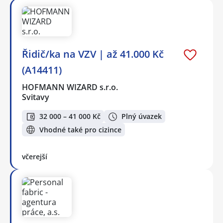
Řidič/ka na VZV | až 41.000 Kč
(A14411)
HOFMANN WIZARD s.r.o.
Svitavy
32 000 – 41 000 Kč
Plný úvazek
Vhodné také pro cizince
včerejší