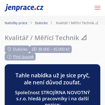
JenPráce.cz
Nabídky práce
Dubicko
Kvalitář / Měřící Technik 📐
Kvalitář / Měřící Technik 📐
Dubicko
38.000 – 45.000 Kč
Plný úvazek
Tahle nabídka už je sice pryč,
ale není důvod zoufat.
Společnost STROJÍRNA NOVOTNÝ
s.r.o. hledá pracovníky i na další
pozice: