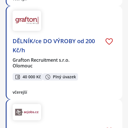
DĚLNÍK/ce DO VÝROBY od 200
Kč/h
Grafton Recruitment s.r.o.
Olomouc
40 000 Kč
Plný úvazek
včerejší