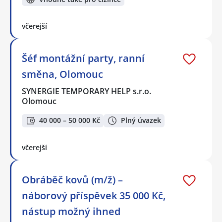
včerejší
Šéf montážní party, ranní
směna, Olomouc
SYNERGIE TEMPORARY HELP s.r.o.
Olomouc
40 000 – 50 000 Kč
Plný úvazek
včerejší
Obráběč kovů (m/ž) –
náborový příspěvek 35 000 Kč,
nástup možný ihned