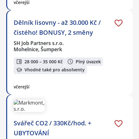
včerejší
Dělník lisovny - až 30.000 Kč /
čistého! BONUSY, 2 směny
SH Job Partners s.r.o.
Mohelnice, Šumperk
28 000 – 35 000 Kč
Plný úvazek
Vhodné také pro absolventy
včerejší
Svářeč CO2 / 330Kč/hod. +
UBYTOVÁNÍ