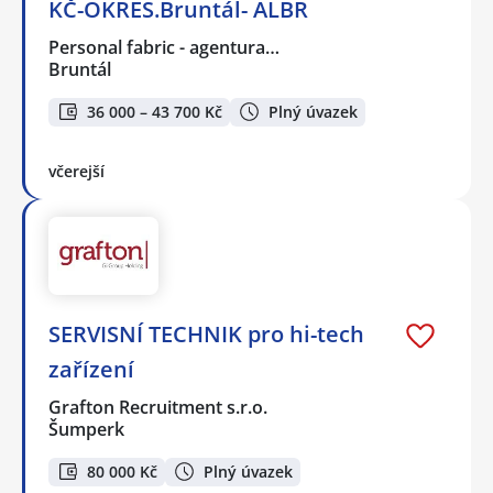
KČ-OKRES.Bruntál- ALBR
Personal fabric - agentura…
Bruntál
36 000 – 43 700 Kč
Plný úvazek
včerejší
SERVISNÍ TECHNIK pro hi-tech
zařízení
Grafton Recruitment s.r.o.
Šumperk
80 000 Kč
Plný úvazek