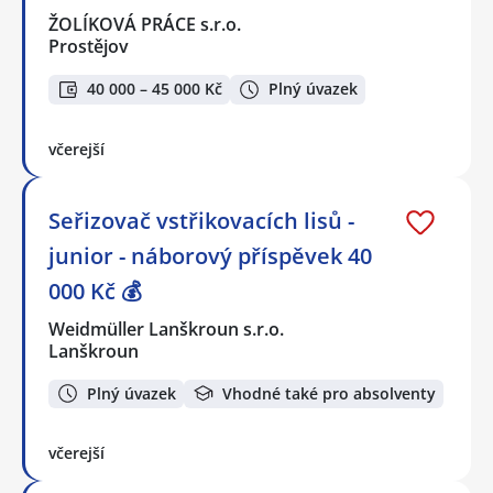
ŽOLÍKOVÁ PRÁCE s.r.o.
Prostějov
40 000 – 45 000 Kč
Plný úvazek
včerejší
Seřizovač vstřikovacích lisů -
junior - náborový příspěvek 40
000 Kč 💰
Weidmüller Lanškroun s.r.o.
Lanškroun
Plný úvazek
Vhodné také pro absolventy
včerejší