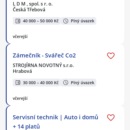
L D M , spol. s r. o.
Česká Třebová
40 000 – 50 000 Kč
Plný úvazek
včerejší
Zámečník - Svářeč Co2
STROJÍRNA NOVOTNÝ s.r.o.
Hrabová
30 000 – 40 000 Kč
Plný úvazek
včerejší
Servisní technik | Auto i domů
+ 14 platů