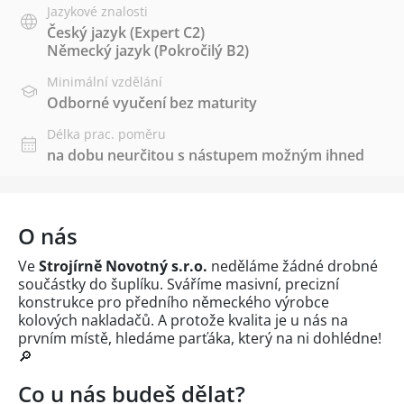
Jazykové znalosti
Český jazyk
(Expert C2)
Německý jazyk
(Pokročilý B2)
Minimální vzdělání
Odborné vyučení bez maturity
Délka prac. poměru
na dobu neurčitou s nástupem možným ihned
O nás
Ve
Strojírně Novotný s.r.o.
neděláme žádné drobné
součástky do šuplíku. Sváříme masivní, precizní
konstrukce pro předního německého výrobce
kolových nakladačů. A protože kvalita je u nás na
prvním místě, hledáme parťáka, který na ni dohlédne!
🔎
Co u nás budeš dělat?