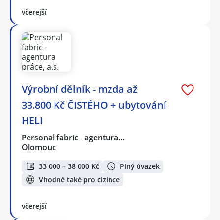
včerejší
Výrobní dělník - mzda až
33.800 Kč ČISTÉHO + ubytování
HELI
Personal fabric - agentura…
Olomouc
33 000 – 38 000 Kč
Plný úvazek
Vhodné také pro cizince
včerejší