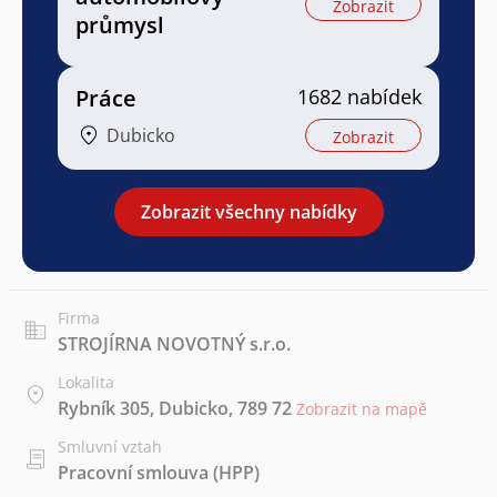
Zobrazit
průmysl
Práce
1682 nabídek
Dubicko
Zobrazit
Zobrazit všechny nabídky
Firma
STROJÍRNA NOVOTNÝ s.r.o.
Lokalita
Rybník 305, Dubicko, 789 72
Zobrazit na mapě
Smluvní vztah
Pracovní smlouva (HPP)