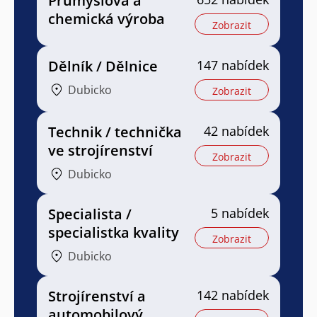
Průmyslová a
chemická výroba
Zobrazit
Dělník / Dělnice
147 nabídek
Dubicko
Zobrazit
Technik / technička
42 nabídek
ve strojírenství
Zobrazit
Dubicko
Specialista /
5 nabídek
specialistka kvality
Zobrazit
Dubicko
Strojírenství a
142 nabídek
automobilový