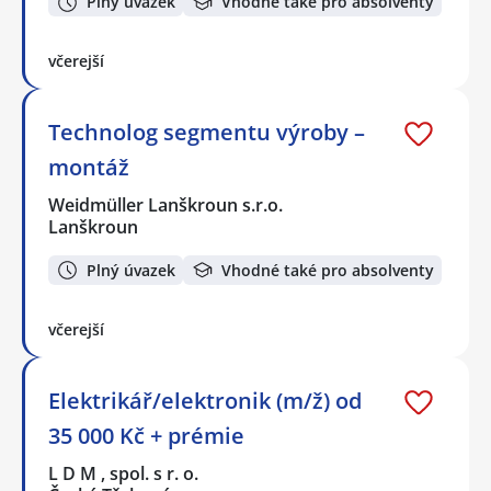
Plný úvazek
Vhodné také pro absolventy
včerejší
Technolog segmentu výroby –
montáž
Weidmüller Lanškroun s.r.o.
Lanškroun
Plný úvazek
Vhodné také pro absolventy
včerejší
Elektrikář/elektronik (m/ž) od
35 000 Kč + prémie
L D M , spol. s r. o.