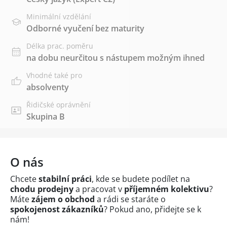
Minimální vzdělání
Odborné vyučení bez maturity
Délka prac. poměru
na dobu neurčitou s nástupem možným ihned
Vhodné také pro
absolventy
Řidičské oprávnění
Skupina B
O nás
Chcete
stabilní práci
, kde se budete podílet na
chodu prodejny
a pracovat v
příjemném kolektivu
?
Máte
zájem o obchod
a rádi se staráte o
spokojenost zákazníků
? Pokud ano, přidejte se k
nám!