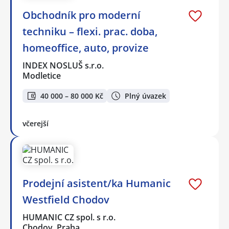
Obchodník pro moderní
techniku – flexi. prac. doba,
homeoffice, auto, provize
INDEX NOSLUŠ s.r.o.
Modletice
40 000 – 80 000 Kč
Plný úvazek
včerejší
Prodejní asistent/ka Humanic
Westfield Chodov
HUMANIC CZ spol. s r.o.
Chodov, Praha