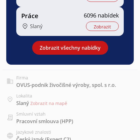
Práce
6096 nabídek
Slaný
Zobrazit
Zobrazit všechny nabídky
Firma
OVUS-podnik živočišné výroby, spol. s r.o.
Lokalita
Slaný
Zobrazit na mapě
Smluvní vztah
Pracovní smlouva (HPP)
Jazykové znalosti
Český jazyk
(Expert C2)