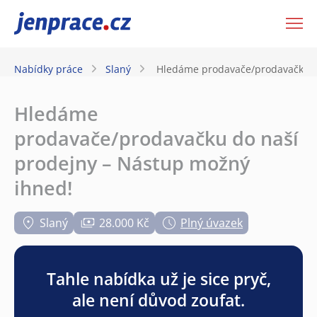
JenPráce.cz
Nabídky práce
Slaný
Hledáme prodavače/prodavačku d
Hledáme
prodavače/prodavačku do naší
prodejny – Nástup možný
ihned!
Slaný
28.000 Kč
Plný úvazek
Tahle nabídka už je sice pryč,
ale není důvod zoufat.