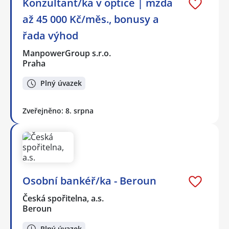
Konzultant/ka v optice | mzda
až 45 000 Kč/měs., bonusy a
řada výhod
ManpowerGroup s.r.o.
Praha
Plný úvazek
Zveřejněno: 8. srpna
Osobní bankéř/ka - Beroun
Česká spořitelna, a.s.
Beroun
Plný úvazek