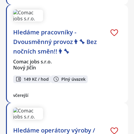
Hledáme pracovníky -
Dvousměnný provoz👨‍🔧 Bez
nočních směn!!👨‍🔧
Comac jobs s.r.o.
Nový Jičín
149 Kč / hod
Plný úvazek
včerejší
Hledáme operátory výroby /