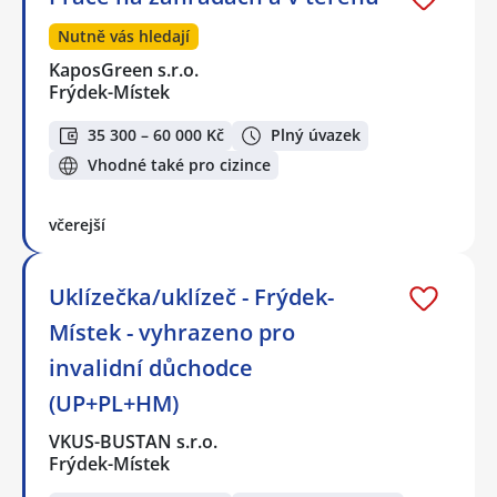
Nutně vás hledají
KaposGreen s.r.o.
Frýdek-Místek
35 300 – 60 000 Kč
Plný úvazek
Vhodné také pro cizince
včerejší
Uklízečka/uklízeč - Frýdek-
Místek - vyhrazeno pro
invalidní důchodce
(UP+PL+HM)
VKUS-BUSTAN s.r.o.
Frýdek-Místek