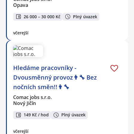
Opava
26 000 – 30 000 Kč
Plný úvazek
včerejší
Hledáme pracovníky -
Dvousměnný provoz👨‍🔧 Bez
nočních směn!!👨‍🔧
Comac jobs s.r.o.
Nový Jičín
149 Kč / hod
Plný úvazek
včerejší