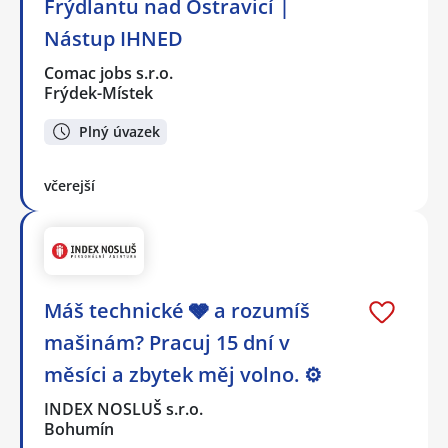
Frýdlantu nad Ostravicí |
Nástup IHNED
Comac jobs s.r.o.
Frýdek-Místek
Plný úvazek
včerejší
Máš technické 🩶 a rozumíš
mašinám? Pracuj 15 dní v
měsíci a zbytek měj volno. ⚙
INDEX NOSLUŠ s.r.o.
Bohumín