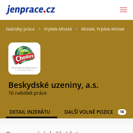
JenPráce.cz
Nabídky práce
Frýdek-Místek
Místek, Frýdek-Místek
Beskydské uzeniny, a.s.
16 nabídek práce
DETAIL INZERÁTU
DALŠÍ VOLNÉ POZICE
16