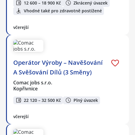
12 600 – 18 900 Kč
Zkrácený úvazek
Vhodné také pro zdravotně postižené
včerejší
Operátor Výroby – Navěšování
A Svěšování Dílů (3 Směny)
Comac jobs s.r.o.
Kopřivnice
22 120 – 32 500 Kč
Plný úvazek
včerejší