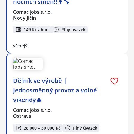
nočních směn!!👨‍🔧
Comac jobs s.r.o.
Nový Jičín
149 Kč / hod
Plný úvazek
včerejší
Dělník ve výrobě |
Jednosměnný provoz a volné
víkendy🔥
Comac jobs s.r.o.
Ostrava
28 000 – 30 000 Kč
Plný úvazek