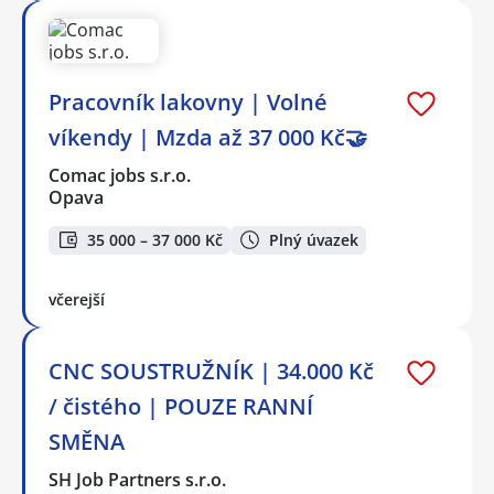
Pracovník lakovny | Volné
víkendy | Mzda až 37 000 Kč🤝
Comac jobs s.r.o.
Opava
35 000 – 37 000 Kč
Plný úvazek
včerejší
CNC SOUSTRUŽNÍK | 34.000 Kč
/ čistého | POUZE RANNÍ
SMĚNA
SH Job Partners s.r.o.