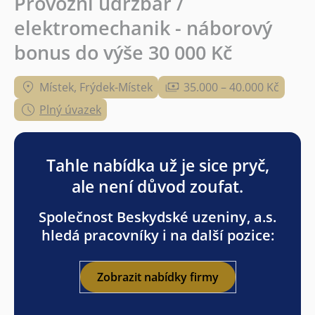
Provozní údržbář /
elektromechanik - náborový
bonus do výše 30 000 Kč
Místek, Frýdek-Místek
35.000 – 40.000 Kč
Plný úvazek
Tahle nabídka už je sice pryč,
ale není důvod zoufat.
Společnost Beskydské uzeniny, a.s.
hledá pracovníky i na další pozice:
Zobrazit nabídky firmy