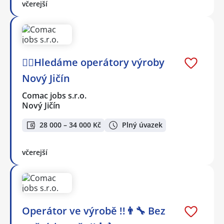
včerejší
🕵️‍♂️Hledáme operátory výroby
Nový Jičín
Comac jobs s.r.o.
Nový Jičín
28 000 – 34 000 Kč
Plný úvazek
včerejší
Operátor ve výrobě !!👨‍🔧 Bez