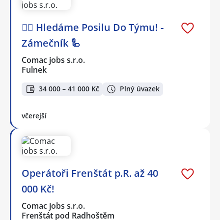
🕵️‍♂️ Hledáme Posilu Do Týmu! -
Zámečník 🦾
Comac jobs s.r.o.
Fulnek
34 000 – 41 000 Kč
Plný úvazek
včerejší
Operátoři Frenštát p.R. až 40
000 Kč!
Comac jobs s.r.o.
Frenštát pod Radhoštěm