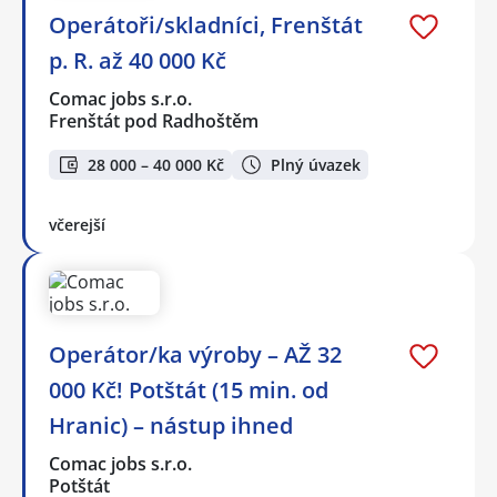
Operátoři/skladníci, Frenštát
p. R. až 40 000 Kč
Comac jobs s.r.o.
Frenštát pod Radhoštěm
28 000 – 40 000 Kč
Plný úvazek
včerejší
Operátor/ka výroby – AŽ 32
000 Kč! Potštát (15 min. od
Hranic) – nástup ihned
Comac jobs s.r.o.
Potštát