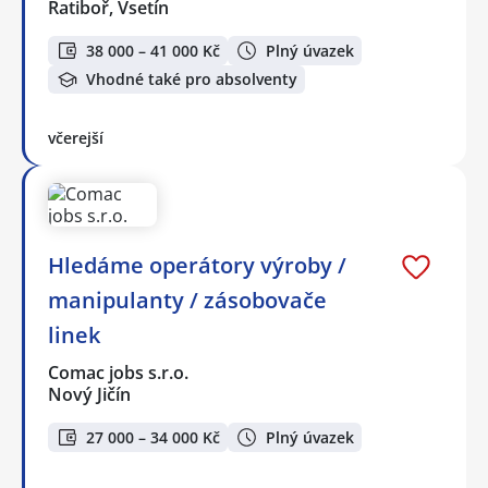
Ratiboř, Vsetín
38 000 – 41 000 Kč
Plný úvazek
Vhodné také pro absolventy
včerejší
Hledáme operátory výroby /
manipulanty / zásobovače
linek
Comac jobs s.r.o.
Nový Jičín
27 000 – 34 000 Kč
Plný úvazek