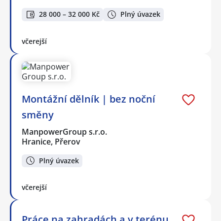
28 000 – 32 000 Kč
Plný úvazek
včerejší
Montážní dělník | bez noční
směny
ManpowerGroup s.r.o.
Hranice, Přerov
Plný úvazek
včerejší
Práce na zahradách a v terénu