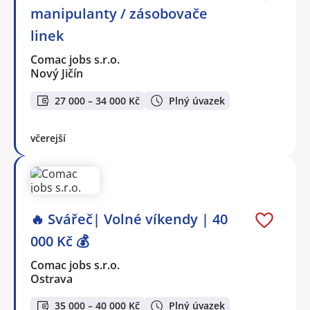
manipulanty / zásobovače
linek
Comac jobs s.r.o.
Nový Jičín
27 000 – 34 000 Kč
Plný úvazek
včerejší
🔥 Svářeč| Volné víkendy | 40
000 Kč 💰
Comac jobs s.r.o.
Ostrava
35 000 – 40 000 Kč
Plný úvazek