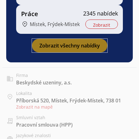
Práce
2345 nabídek
Místek, Frýdek-Místek
Zobrazit
Zobrazit všechny nabídky
Firma
Beskydské uzeniny, a.s.
Lokalita
Příborská 520, Místek, Frýdek-Místek, 738 01
Zobrazit na mapě
Smluvní vztah
Pracovní smlouva (HPP)
Jazykové znalosti