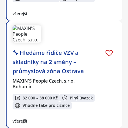
včerejší
🔧 Hledáme řidiče VZV a
skladníky na 2 směny –
průmyslová zóna Ostrava
MAXIN'S People Czech, s.r.o.
Bohumín
32 000 – 38 000 Kč
Plný úvazek
Vhodné také pro cizince
včerejší