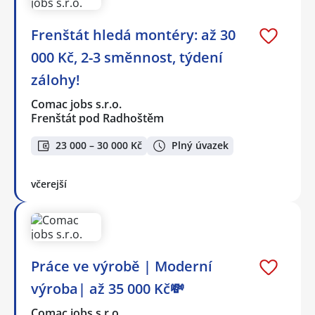
Frenštát hledá montéry: až 30
000 Kč, 2-3 směnnost, týdení
zálohy!
Comac jobs s.r.o.
Frenštát pod Radhoštěm
23 000 – 30 000 Kč
Plný úvazek
včerejší
Práce ve výrobě | Moderní
výroba| až 35 000 Kč💸
Comac jobs s.r.o.