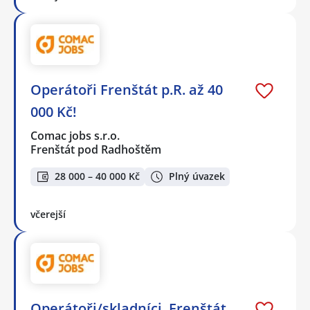
Operátoři Frenštát p.R. až 40
000 Kč!
Comac jobs s.r.o.
Frenštát pod Radhoštěm
28 000 – 40 000 Kč
Plný úvazek
včerejší
Operátoři/skladníci, Frenštát