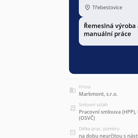
Třebestovice
Řemeslná výroba 
manuální práce
Firma
Markmont, s.r.o.
Smluvní vztah
Pracovní smlouva (HPP)
,
(OSVČ)
Délka prac. poměru
na dobu neurčitou s ná