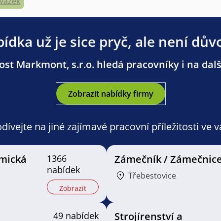
úvazek
ídka už je sice pryč, ale není dův
st Markmont, s.r.o. hledá pracovníky i na dalš
Zobrazit nabídky firmy
ívejte na jiné zajímavé pracovní příležitosti ve 
mická
1366
Zámečník / Zámečnic
nabídek
Třebestovice
Zobrazit
49 nabídek
Strojírenství a