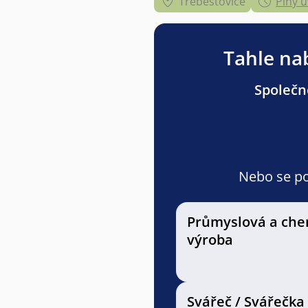
Třebestovice
Plný 
Tahle nab
Společno
Nebo se pod
Průmyslová a che
výroba
Svářeč / Svářečka