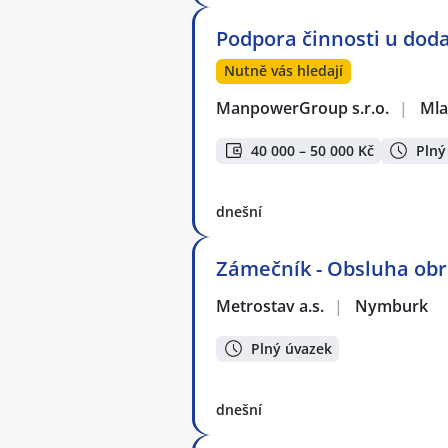
Podpora činnosti u doda
Nutně vás hledají
ManpowerGroup s.r.o.
|
Mla
40 000 – 50 000 Kč
Plný
dnešní
Zámečník - Obsluha obrá
Metrostav a.s.
|
Nymburk
Plný úvazek
dnešní