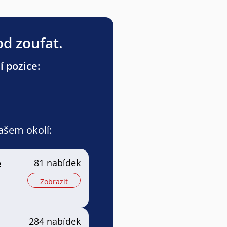
od zoufat.
í pozice:
vašem okolí:
e
81 nabídek
Zobrazit
284 nabídek