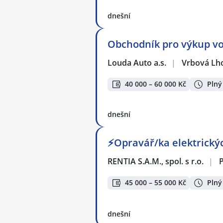
dnešní
Obchodník pro výkup vo
Louda Auto a.s.
|
Vrbová Lh
40 000 – 60 000 Kč
Plný
dnešní
⚡Opravář/ka elektrickýc
RENTIA S.A.M., spol. s r.o.
|
45 000 – 55 000 Kč
Plný
dnešní