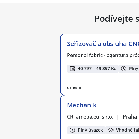
Podívejte 
Seřizovač a obsluha CNC
Personal fabric - agentura prác
40 797 – 49 357 Kč
Plný
dnešní
Mechanik
CRI ameba.eu, s.r.o.
|
Praha
Plný úvazek
Vhodné ta