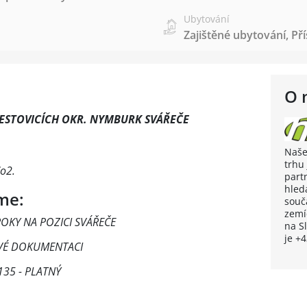
Ubytování
Zajištěné ubytování
,
Př
O 
ESTOVICÍCH OKR. NYMBURK SVÁŘEČE
Naše
trhu 
o2.
part
hled
me:
souč
zemí
KY NA POZICI SVÁŘEČE
na S
je +
É DOKUMENTACI
35 - PLATNÝ