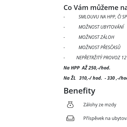
Co Vám můžeme na
- SMLOUVU NA HPP, ČI SPO
- MOŽNOST UBYTOVÁNÍ
- MOŽNOST ZÁLOH
- MOŽNOST PŘESČASŮ
- NEPŘETRŽITÝ PROVOZ 12TI
Na HPP AŽ 250,-/hod.
Na ŽL 310,-/ hod. - 330 ,-/ho
Benefity
Zálohy ze mzdy
Příspěvek na ubytov