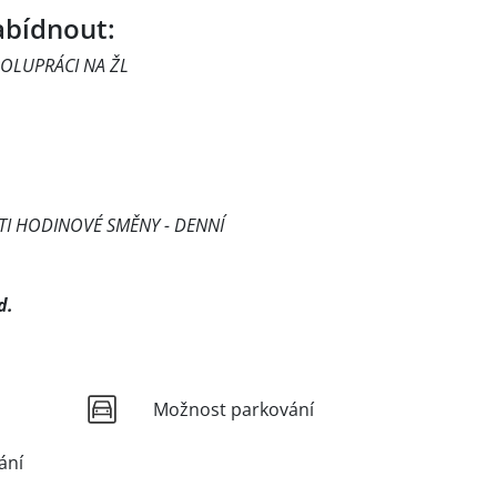
bídnout:
LUPRÁCI NA ŽL
 HODINOVÉ SMĚNY - DENNÍ
d.
Možnost parkování
ání