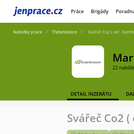
JenPráce.cz
Práce
Brigády
Poradn
Nabídky práce
Třebestovice
Svářeč Co2 ( okr. Nym
Mar
22 nabíd
DETAIL INZERÁTU
DA
Svářeč Co2 (