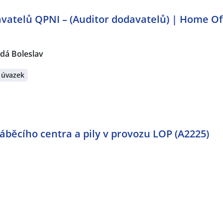
vatelů QPNI – (Auditor dodavatelů) | Home Of
dá Boleslav
 úvazek
běcího centra a pily v provozu LOP (A2225)