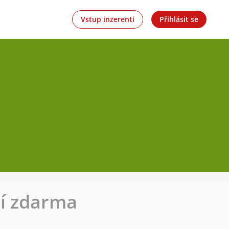
Vstup inzerenti
Přihlásit se
ní zdarma