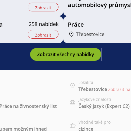
automobilový průmys
Zobrazit
a
258 nabídek
Práce
Třebestovice
Zobrazit
Zobrazit všechny nabídky
Lokalita
Třebestovice
Zobrazit n
Jazykové znalosti
Práce na živnostenský list
Český jazyk
(Expert C2)
Vhodné také pro
stupem možným ihned
cizince